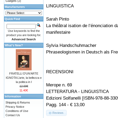
Gadgets
(2)
LINGUISTICA
Manufacturers
Sarah Pinto
Quick Find
La théâtral isation de l’énonciation
Use keywords to find the
manifestaire
product you are looking for.
Advanced Search
Sylvia Handschuhmacher
What's New?
Phraseologismen in Deutsch als Fre
RECENSIONI
FRATELLI D'UN'ARTE
IGNOTA L’arte, la bellezza e
la politica in I
Merope n. 69
12.00€
11.40€
LETTERATURA - LINGUISTICA
Information
Edizioni Solfanelli [ISBN-978-88-330
Shipping & Returns
Pagg. 144 - € 13,00
Privacy Notice
Conditions of Use
Reviews
Contact Us