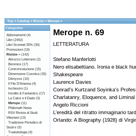
Top
»
Catalog
»
Riviste
»
Merope
»
Categories
Merope n. 69
Abbonamenti
(4)
Libri
(2492)
LETTERATURA
Libri Scontati 30%
(30)
Promozioni
(19)
Riviste
->
(142)
Stefano Manferlotti
Abruzzo Letterario
(2)
Berenice
(17)
Nero elisabettiano. Ironia e black h
Controrivoluzione
(15)
Shakespeare
Dimensione Cosmica
(35)
Diònysos
(10)
Laurence Davies
Il Filo D'Arianna
(4)
Inchiostro
(1)
Conrad’s Kurtzand Soyinka’s Profes
Insolito & Fantastico
(17)
Charlatanry, Eloquence, and Liminal
La Calce e il Dado
(3)
Merope
(11)
Angelo Riccioni
Philomath News
L’eredità del ritratto immaginario tard
RSV Rivista di Studi
Vittoriani
(13)
Orlando: A Biography (1928) di Virgi
Tradizione Periodico di
Studi e
(5)
Traduttologia
(9)