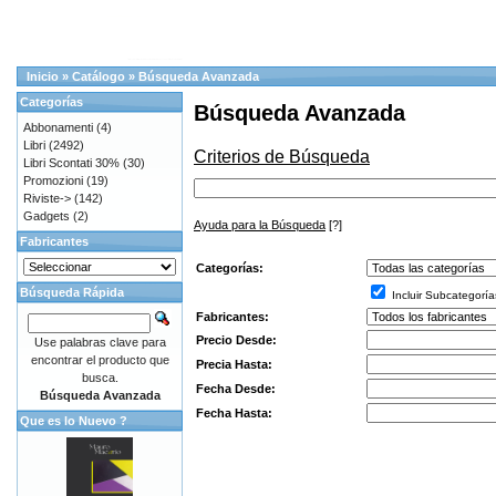
Inicio
»
Catálogo
»
Búsqueda Avanzada
Categorías
Búsqueda Avanzada
Abbonamenti
(4)
Libri
(2492)
Criterios de Búsqueda
Libri Scontati 30%
(30)
Promozioni
(19)
Riviste->
(142)
Gadgets
(2)
Ayuda para la Búsqueda
[?]
Fabricantes
Categorías:
Búsqueda Rápida
Incluir Subcategoría
Fabricantes:
Precio Desde:
Use palabras clave para
encontrar el producto que
Precia Hasta:
busca.
Fecha Desde:
Búsqueda Avanzada
Fecha Hasta:
Que es lo Nuevo ?