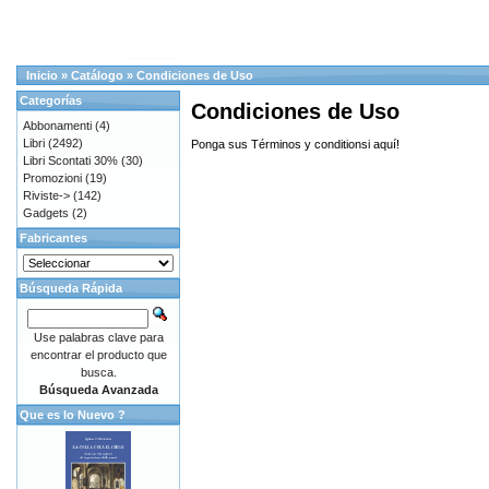
Inicio
»
Catálogo
»
Condiciones de Uso
Categorías
Condiciones de Uso
Abbonamenti
(4)
Libri
(2492)
Ponga sus Términos y conditionsi aquí!
Libri Scontati 30%
(30)
Promozioni
(19)
Riviste->
(142)
Gadgets
(2)
Fabricantes
Búsqueda Rápida
Use palabras clave para
encontrar el producto que
busca.
Búsqueda Avanzada
Que es lo Nuevo ?