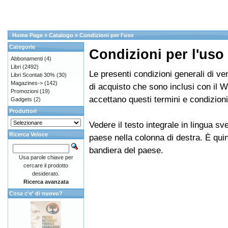
Home Page
»
Catalogo
»
Condizioni per l'uso
Categorie
Condizioni per l'uso
Abbonamenti
(4)
Libri
(2492)
Le presenti condizioni generali di ven
Libri Scontati 30%
(30)
Magazines->
(142)
di acquisto che sono inclusi con il 
Promozioni
(19)
accettano questi termini e condizioni
Gadgets
(2)
Produttori
Vedere il testo integrale in lingua s
Ricerca Veloce
paese nella colonna di destra. È quin
bandiera del paese.
Usa parole chiave per
cercare il prodotto
desiderato.
Ricerca avanzata
Cosa c'e' di nuovo?