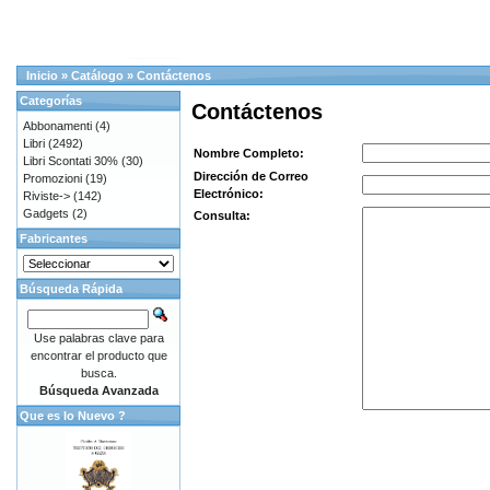
Inicio
»
Catálogo
»
Contáctenos
Categorías
Contáctenos
Abbonamenti
(4)
Libri
(2492)
Nombre Completo:
Libri Scontati 30%
(30)
Dirección de Correo
Promozioni
(19)
Electrónico:
Riviste->
(142)
Gadgets
(2)
Consulta:
Fabricantes
Búsqueda Rápida
Use palabras clave para
encontrar el producto que
busca.
Búsqueda Avanzada
Que es lo Nuevo ?