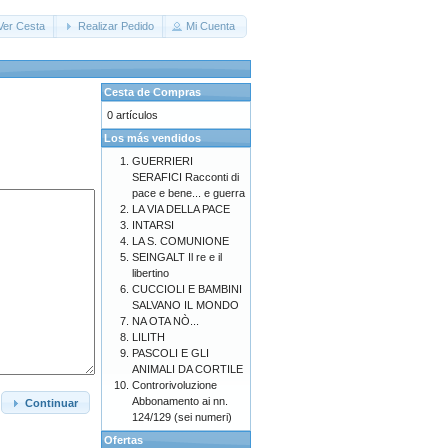
Ver Cesta
Realizar Pedido
Mi Cuenta
Cesta de Compras
0 artículos
Los más vendidos
GUERRIERI
SERAFICI Racconti di
pace e bene... e guerra
LA VIA DELLA PACE
INTARSI
LA S. COMUNIONE
SEINGALT Il re e il
libertino
CUCCIOLI E BAMBINI
SALVANO IL MONDO
NA OTA NÒ...
LILITH
PASCOLI E GLI
ANIMALI DA CORTILE
Controrivoluzione
Abbonamento ai nn.
Continuar
124/129 (sei numeri)
Ofertas