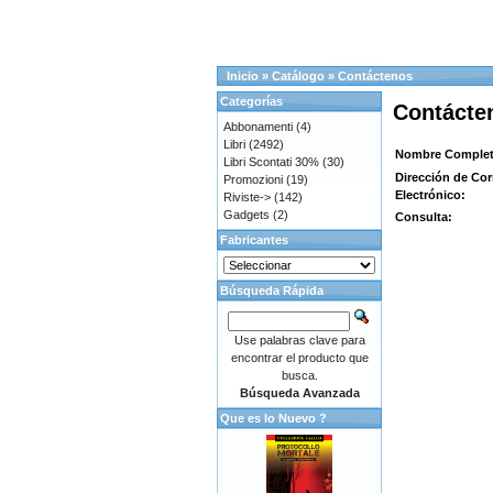
Inicio
»
Catálogo
»
Contáctenos
Categorías
Contácte
Abbonamenti
(4)
Libri
(2492)
Nombre Complet
Libri Scontati 30%
(30)
Dirección de Cor
Promozioni
(19)
Electrónico:
Riviste->
(142)
Gadgets
(2)
Consulta:
Fabricantes
Búsqueda Rápida
Use palabras clave para
encontrar el producto que
busca.
Búsqueda Avanzada
Que es lo Nuevo ?