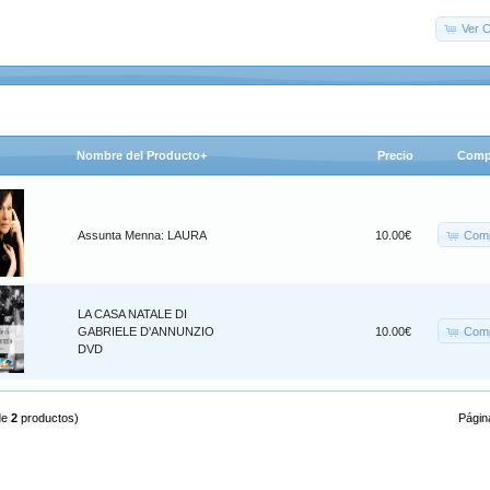
Ver C
Nombre del Producto+
Precio
Comp
Comp
Assunta Menna: LAURA
10.00€
LA CASA NATALE DI
Comp
GABRIELE D'ANNUNZIO
10.00€
DVD
de
2
productos)
Págin