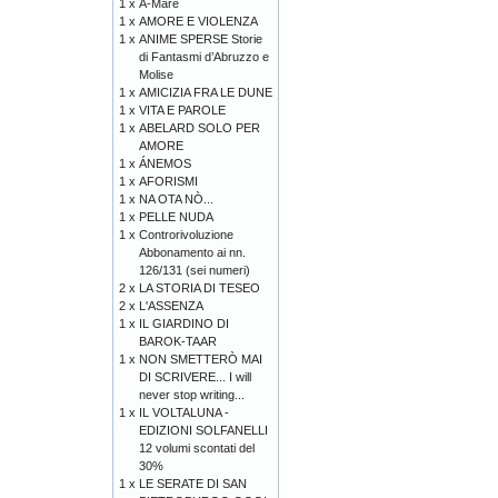
1 x
A-Mare
1 x
AMORE E VIOLENZA
1 x
ANIME SPERSE Storie
di Fantasmi d’Abruzzo e
Molise
1 x
AMICIZIA FRA LE DUNE
1 x
VITA E PAROLE
1 x
ABELARD SOLO PER
AMORE
1 x
ÁNEMOS
1 x
AFORISMI
1 x
NA OTA NÒ...
1 x
PELLE NUDA
1 x
Controrivoluzione
Abbonamento ai nn.
126/131 (sei numeri)
2 x
LA STORIA DI TESEO
2 x
L'ASSENZA
1 x
IL GIARDINO DI
BAROK-TAAR
1 x
NON SMETTERÒ MAI
DI SCRIVERE... I will
never stop writing...
1 x
IL VOLTALUNA -
EDIZIONI SOLFANELLI
12 volumi scontati del
30%
1 x
LE SERATE DI SAN