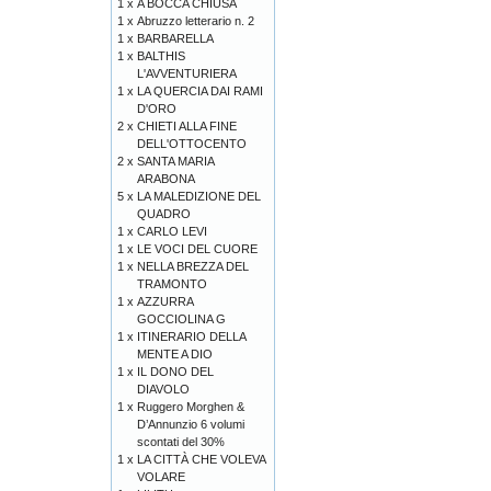
1 x
A BOCCA CHIUSA
1 x
Abruzzo letterario n. 2
1 x
BARBARELLA
1 x
BALTHIS
L'AVVENTURIERA
1 x
LA QUERCIA DAI RAMI
D'ORO
2 x
CHIETI ALLA FINE
DELL'OTTOCENTO
2 x
SANTA MARIA
ARABONA
5 x
LA MALEDIZIONE DEL
QUADRO
1 x
CARLO LEVI
1 x
LE VOCI DEL CUORE
1 x
NELLA BREZZA DEL
TRAMONTO
1 x
AZZURRA
GOCCIOLINA G
1 x
ITINERARIO DELLA
MENTE A DIO
1 x
IL DONO DEL
DIAVOLO
1 x
Ruggero Morghen &
D’Annunzio 6 volumi
scontati del 30%
1 x
LA CITTÀ CHE VOLEVA
VOLARE