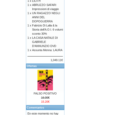
1 x
LILITH
1 x
ABRUZZO SAFARI
Impressioni di viaggio
1 x
UN RAGAZZO NEGLI
ANNI DEL
DOPOGUERRA
1 x
Fabrizio Di Lalla & la
Storia dell’A.O.I. 6 volumi
sconto 30%
1 x
LA CASA NATALE DI
GABRIELE
D'ANNUNZIO DVD
1 x
Assunta Menna: LAURA
1,049.11€
Ofertas
FALSO POSITIVO
16.00€
15.20€
Comentarios
En este momento no hay