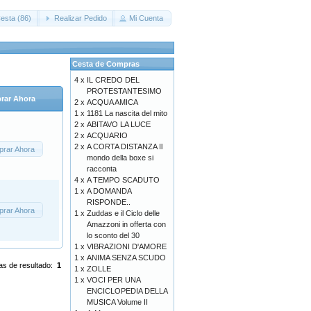
esta (86)
Realizar Pedido
Mi Cuenta
Cesta de Compras
4 x
IL CREDO DEL
PROTESTANTESIMO
rar Ahora
2 x
ACQUA AMICA
1 x
1181 La nascita del mito
2 x
ABITAVO LA LUCE
2 x
ACQUARIO
2 x
A CORTA DISTANZA Il
rar Ahora
mondo della boxe si
racconta
4 x
A TEMPO SCADUTO
1 x
A DOMANDA
RISPONDE..
rar Ahora
1 x
Zuddas e il Ciclo delle
Amazzoni in offerta con
lo sconto del 30
1 x
VIBRAZIONI D'AMORE
1 x
ANIMA SENZA SCUDO
as de resultado:
1
1 x
ZOLLE
1 x
VOCI PER UNA
ENCICLOPEDIA DELLA
MUSICA Volume II