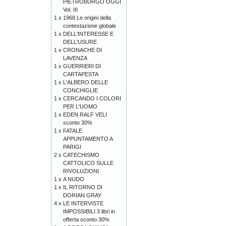
PIETROBURGO OGGI
Vol. III
1 x
1968 Le origini della
contestazione globale
1 x
DELL'INTERESSE E
DELL'USURE
1 x
CRONACHE DI
LAVENZA
1 x
GUERRIERI DI
CARTAPESTA
1 x
L'ALBERO DELLE
CONCHIGLIE
1 x
CERCANDO I COLORI
PER L'UOMO
1 x
EDEN RALF VELI
sconto 30%
1 x
FATALE
APPUNTAMENTO A
PARIGI
2 x
CATECHISMO
CATTOLICO SULLE
RIVOLUZIONI
1 x
A NUDO
1 x
IL RITORNO DI
DORIAN GRAY
4 x
LE INTERVISTE
IMPOSSIBILI 3 libri in
offerta sconto 30%