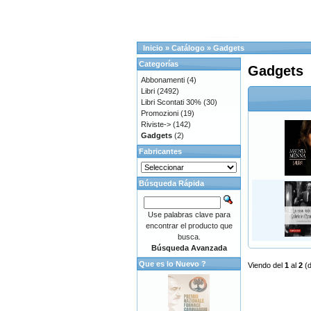
Inicio
»
Catálogo
»
Gadgets
Categorías
Gadgets
Abbonamenti
(4)
Libri
(2492)
Libri Scontati 30%
(30)
Promozioni
(19)
Riviste->
(142)
Gadgets
(2)
Fabricantes
Búsqueda Rápida
Use palabras clave para
encontrar el producto que
busca.
Búsqueda Avanzada
Que es lo Nuevo ?
Viendo del
1
al
2
(