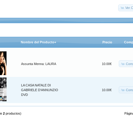
Ver C
Nombre del Producto+
Precio
Comp
Comp
Assunta Menna: LAURA
10.00€
LA CASA NATALE DI
Comp
GABRIELE D'ANNUNZIO
10.00€
DVD
de
2
productos)
Págin