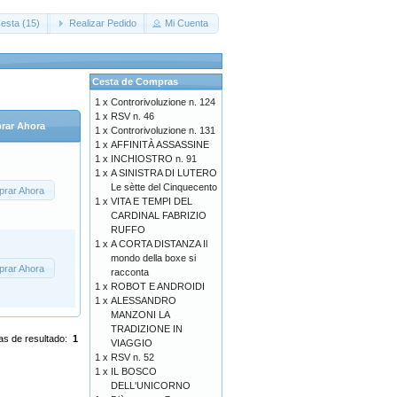
esta (15)
Realizar Pedido
Mi Cuenta
Cesta de Compras
1 x
Controrivoluzione n. 124
1 x
RSV n. 46
rar Ahora
1 x
Controrivoluzione n. 131
1 x
AFFINITÀ ASSASSINE
1 x
INCHIOSTRO n. 91
1 x
A SINISTRA DI LUTERO
Le sètte del Cinquecento
rar Ahora
1 x
VITA E TEMPI DEL
CARDINAL FABRIZIO
RUFFO
1 x
A CORTA DISTANZA Il
mondo della boxe si
rar Ahora
racconta
1 x
ROBOT E ANDROIDI
1 x
ALESSANDRO
MANZONI LA
TRADIZIONE IN
as de resultado:
1
VIAGGIO
1 x
RSV n. 52
1 x
IL BOSCO
DELL'UNICORNO