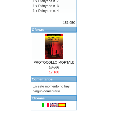
1 x
Diònysos n. 7
1 x
Diònysos n. 3
1 x
Diònysos n. 4
151.95€
Ofertas
PROTOCOLLO MORTALE
18.00€
17.10€
Comentarios
En este momento no hay
ningún comentario
Idiomas