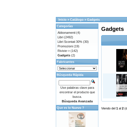
Inicio
»
Catálogo
»
Gadgets
Categorías
Gadgets
Abbonamenti
(4)
Libri
(2492)
Libri Scontati 30%
(30)
Promozioni
(19)
Riviste->
(142)
Gadgets
(2)
Fabricantes
Búsqueda Rápida
Use palabras clave para
encontrar el producto que
busca.
Búsqueda Avanzada
Que es lo Nuevo ?
Viendo del
1
al
2
(