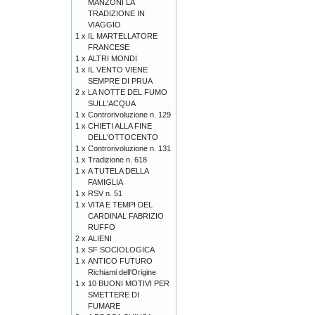
MANZONI LA
TRADIZIONE IN
VIAGGIO
1 x
IL MARTELLATORE
FRANCESE
1 x
ALTRI MONDI
1 x
IL VENTO VIENE
SEMPRE DI PRUA
2 x
LA NOTTE DEL FUMO
SULL'ACQUA
1 x
Controrivoluzione n. 129
1 x
CHIETI ALLA FINE
DELL'OTTOCENTO
1 x
Controrivoluzione n. 131
1 x
Tradizione n. 618
1 x
A TUTELA DELLA
FAMIGLIA
1 x
RSV n. 51
1 x
VITA E TEMPI DEL
CARDINAL FABRIZIO
RUFFO
2 x
ALIENI
1 x
SF SOCIOLOGICA
1 x
ANTICO FUTURO
Richiami dell'Origine
1 x
10 BUONI MOTIVI PER
SMETTERE DI
FUMARE