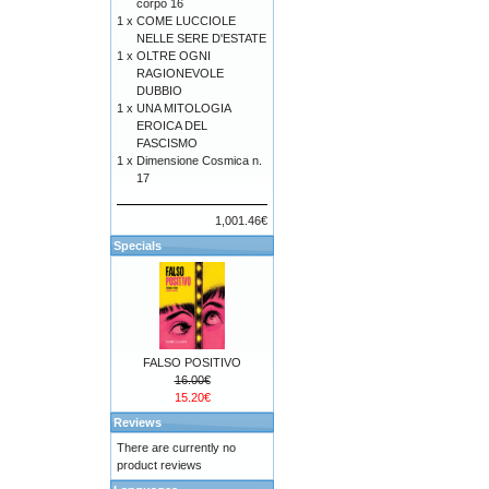
corpo 16
1 x
COME LUCCIOLE
NELLE SERE D'ESTATE
1 x
OLTRE OGNI
RAGIONEVOLE
DUBBIO
1 x
UNA MITOLOGIA
EROICA DEL
FASCISMO
1 x
Dimensione Cosmica n.
17
1,001.46€
Specials
FALSO POSITIVO
16.00€
15.20€
Reviews
There are currently no
product reviews