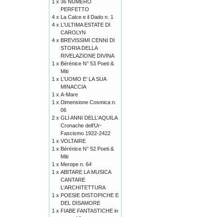
1 x
36 NUMERO
PERFETTO
4 x
La Calce e il Dado n. 1
4 x
L'ULTIMA ESTATE DI
CAROLYN
4 x
BREVISSIMI CENNI DI
STORIA DELLA
RIVELAZIONE DIVINA
1 x
Bérénice N° 53 Poeti &
Miti
1 x
L'UOMO E' LA SUA
MINACCIA
1 x
A-Mare
1 x
Dimensione Cosmica n.
06
2 x
GLI ANNI DELL'AQUILA
Cronache dell’Ur-
Fascismo 1922-2422
1 x
VOLTAIRE
1 x
Bérénice N° 52 Poeti &
Miti
1 x
Merope n. 64
1 x
ABITARE LA MUSICA
CANTARE
L'ARCHITETTURA
1 x
POESIE DISTOPICHE E
DEL DISAMORE
1 x
FIABE FANTASTICHE in