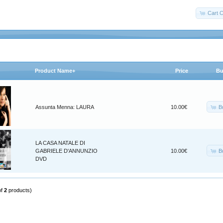
Cart C
Product Name+
Price
Bu
B
Assunta Menna: LAURA
10.00€
LA CASA NATALE DI
B
GABRIELE D'ANNUNZIO
10.00€
DVD
of
2
products)