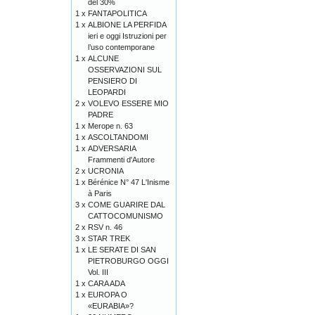
del 30%
1 x
FANTAPOLITICA
1 x
ALBIONE LA PERFIDA
ieri e oggi Istruzioni per
l’uso contemporane
1 x
ALCUNE
OSSERVAZIONI SUL
PENSIERO DI
LEOPARDI
2 x
VOLEVO ESSERE MIO
PADRE
1 x
Merope n. 63
1 x
ASCOLTANDOMI
1 x
ADVERSARIA
Frammenti d'Autore
2 x
UCRONIA
1 x
Bérénice N° 47 L'Inisme
à Paris
3 x
COME GUARIRE DAL
CATTOCOMUNISMO
2 x
RSV n. 46
3 x
STAR TREK
1 x
LE SERATE DI SAN
PIETROBURGO OGGI
Vol. III
1 x
CARA ADA
1 x
EUROPA O
«EURABIA»?