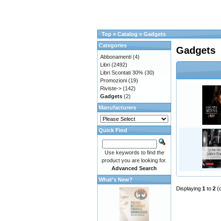
Top
»
Catalog
»
Gadgets
Categories
Gadgets
Abbonamenti
(4)
Libri
(2492)
Libri Scontati 30%
(30)
Promozioni
(19)
Riviste->
(142)
Gadgets
(2)
Manufacturers
Quick Find
Use keywords to find the
product you are looking for.
Advanced Search
What's New?
Displaying
1
to
2
(