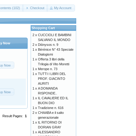
ontents (102)
Checkout
My Account
Shopping Cart
2 x
CUCCIOLI E BAMBINI
SALVANO IL MONDO
y Now
2 x
Diònysos n. 9
1 x
Bérénice N° 43 Speciale
Dialogismi
1 x
Offerta 3 libri della
Trilogia di Vito Moretti
uy Now
1 x
Merope n. 73
1 x
TUTTI I LIBRI DEL
PROF. GIACINTO
AURITI
1 x
A DOMANDA
uy Now
RISPONDE..
1 x
IL CAVALIERE ED IL
BUON DIO
1 x
Tradizione n. 616
2 x
CHAABA e il salto
Result Pages:
1
generazionale
1 x
IL RITORNO DI
DORIAN GRAY
1 x
ALESSANDRO