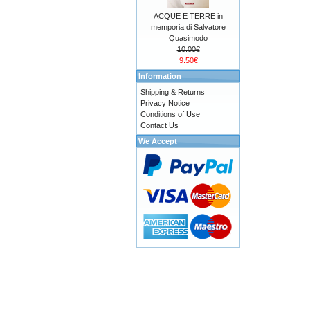
ACQUE E TERRE in
memporia di Salvatore
Quasimodo
10.00€
9.50€
Information
Shipping & Returns
Privacy Notice
Conditions of Use
Contact Us
We Accept