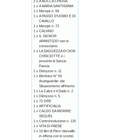
2 x
A BOCCA CHIUSA
1 x
A MARIA SANTISSIMA
1 x
Merope n. 69
1 x
A PASSO D'UOMO E DI
CAVALLO
1 x
Merope n. 72
1 x
CALVINO
1 x
IL SIGNOR
ARMISTIZIO non lo
conosciamo
1 x
LA SAGGEZZA DI DON
CHISCIOTTE e i
proverbi di Sancio
Pancia
1 x
Diònysos n. 11
1 x
Bérénice N° 50
Avanguardie: dal
Situazionismo all'Inismo
1 x
La Calce e il Dado n. 2
1 x
Diònysos n. 5
1 x
72 ORE
1 x
ARTIFICIALIA
1 x
CALDO DA MORIRE
SEQUEL
1 x
Controrivoluzione n. 125
1 x
VITA DI PAESE
1 x
10 libri di Piero Vassalllo
in offerta con lo sconto