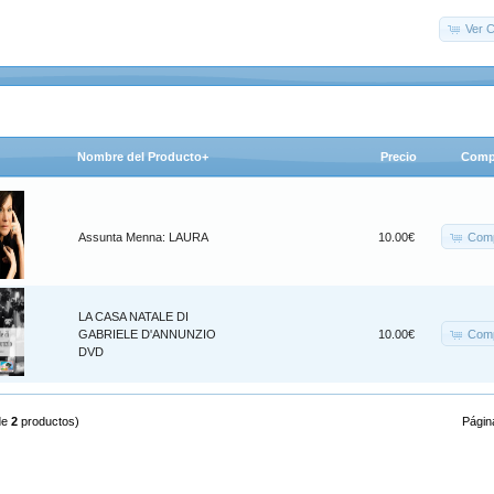
Ver C
Nombre del Producto+
Precio
Comp
Comp
Assunta Menna: LAURA
10.00€
LA CASA NATALE DI
Comp
GABRIELE D'ANNUNZIO
10.00€
DVD
de
2
productos)
Págin