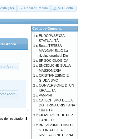
esta (32)
Realizar Pedido
Mi Cuenta
Cesta de Compras
1 x
EUROPA SENZA
STATUALITÀ
rar Ahora
1 x
Beata TERESA
MANGANIELLO La
rivoluzionaria di Dio
1 x
SF SOCIOLOGICA
1 x
ENCICLICHE SULLA
rar Ahora
MASSONERIA
1 x
CRISTIANESIMO E
GIUDAISMO
2 x
CONVERSIONE DI UN
ISRAELITA
rar Ahora
1 x
VAMPIRI
1 x
CATECHISMO DELLA
DOTTRINA CRISTIANA
Classi I e II
3 x
FILASTROCCHE PER
as de resultado:
1
L'ANGELO
1 x
BREVISSIMI CENNI DI
STORIA DELLA
RIVELAZIONE DIVINA