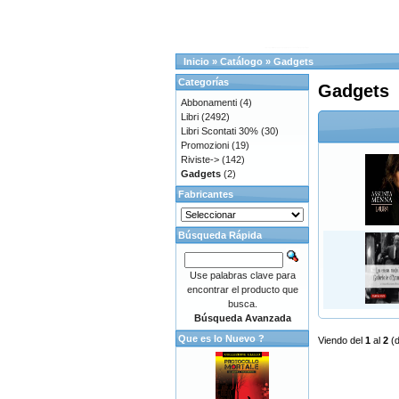
Inicio
»
Catálogo
»
Gadgets
Categorías
Gadgets
Abbonamenti
(4)
Libri
(2492)
Libri Scontati 30%
(30)
Promozioni
(19)
Riviste->
(142)
Gadgets
(2)
Fabricantes
Búsqueda Rápida
Use palabras clave para
encontrar el producto que
busca.
Búsqueda Avanzada
Que es lo Nuevo ?
Viendo del
1
al
2
(