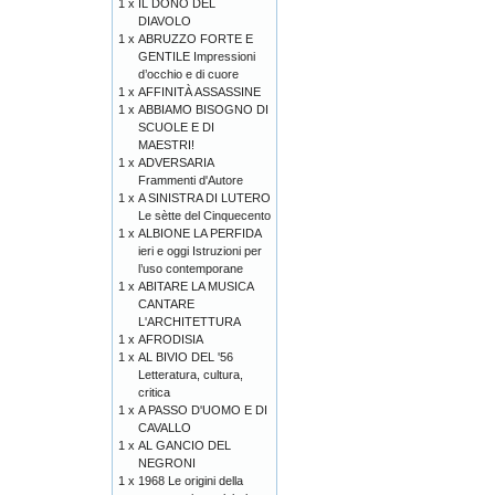
1 x
IL DONO DEL
DIAVOLO
1 x
ABRUZZO FORTE E
GENTILE Impressioni
d’occhio e di cuore
1 x
AFFINITÀ ASSASSINE
1 x
ABBIAMO BISOGNO DI
SCUOLE E DI
MAESTRI!
1 x
ADVERSARIA
Frammenti d'Autore
1 x
A SINISTRA DI LUTERO
Le sètte del Cinquecento
1 x
ALBIONE LA PERFIDA
ieri e oggi Istruzioni per
l’uso contemporane
1 x
ABITARE LA MUSICA
CANTARE
L'ARCHITETTURA
1 x
AFRODISIA
1 x
AL BIVIO DEL '56
Letteratura, cultura,
critica
1 x
A PASSO D'UOMO E DI
CAVALLO
1 x
AL GANCIO DEL
NEGRONI
1 x
1968 Le origini della