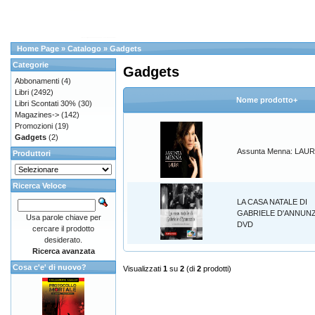
Home Page
»
Catalogo
»
Gadgets
Categorie
Gadgets
Abbonamenti
(4)
Libri
(2492)
Nome prodotto+
Libri Scontati 30%
(30)
Magazines->
(142)
Promozioni
(19)
Gadgets
(2)
Assunta Menna: LAU
Produttori
Ricerca Veloce
LA CASA NATALE DI
GABRIELE D'ANNUN
Usa parole chiave per
DVD
cercare il prodotto
desiderato.
Ricerca avanzata
Cosa c'e' di nuovo?
Visualizzati
1
su
2
(di
2
prodotti)