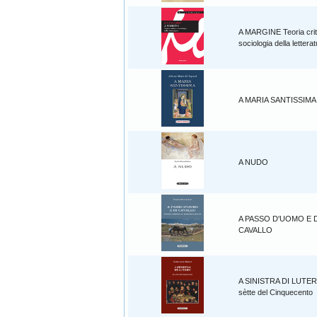
A MARGINE Teoria crit
sociologia della lettera
A MARIA SANTISSIMA
A NUDO
A PASSO D'UOMO E D
CAVALLO
A SINISTRA DI LUTE
sètte del Cinquecento