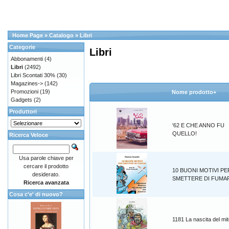
Home Page
»
Catalogo
»
Libri
Categorie
Libri
Abbonamenti
(4)
Libri
(2492)
Libri Scontati 30%
(30)
Magazines->
(142)
Promozioni
(19)
Nome prodotto+
Gadgets
(2)
Produttori
'62 E CHE ANNO FU
QUELLO!
Ricerca Veloce
Usa parole chiave per
cercare il prodotto
10 BUONI MOTIVI PE
desiderato.
SMETTERE DI FUMA
Ricerca avanzata
Cosa c'e' di nuovo?
1181 La nascita del mi