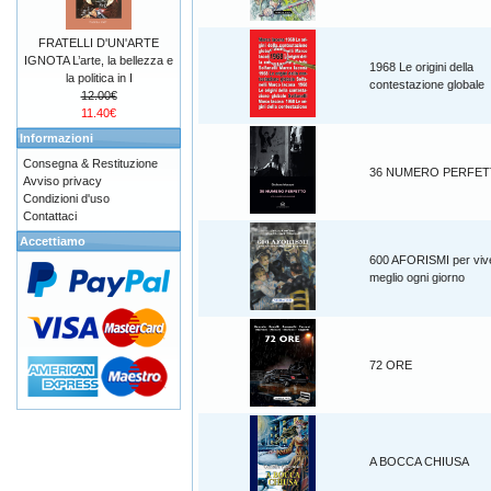
FRATELLI D'UN'ARTE
IGNOTA L’arte, la bellezza e
1968 Le origini della
la politica in I
contestazione globale
12.00€
11.40€
Informazioni
Consegna & Restituzione
36 NUMERO PERFE
Avviso privacy
Condizioni d'uso
Contattaci
Accettiamo
600 AFORISMI per viv
meglio ogni giorno
72 ORE
A BOCCA CHIUSA