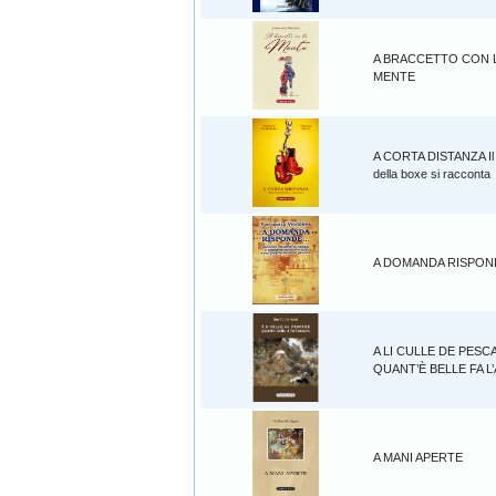
A BRACCETTO CON 
MENTE
A CORTA DISTANZA Il
della boxe si racconta
A DOMANDA RISPOND
A LI CULLE DE PESC
QUANT’È BELLE FA 
A MANI APERTE