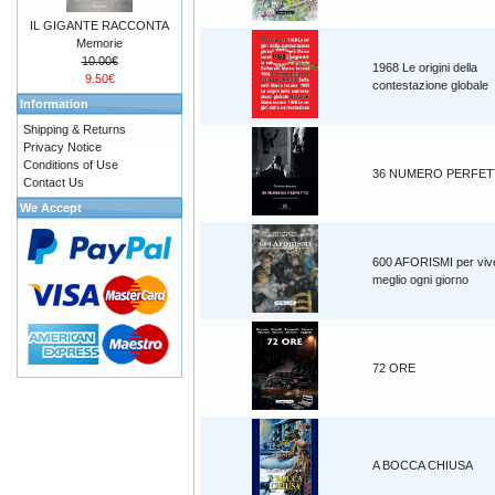
IL GIGANTE RACCONTA
Memorie
10.00€
1968 Le origini della
9.50€
contestazione globale
Information
Shipping & Returns
Privacy Notice
Conditions of Use
36 NUMERO PERFE
Contact Us
We Accept
600 AFORISMI per viv
meglio ogni giorno
72 ORE
A BOCCA CHIUSA