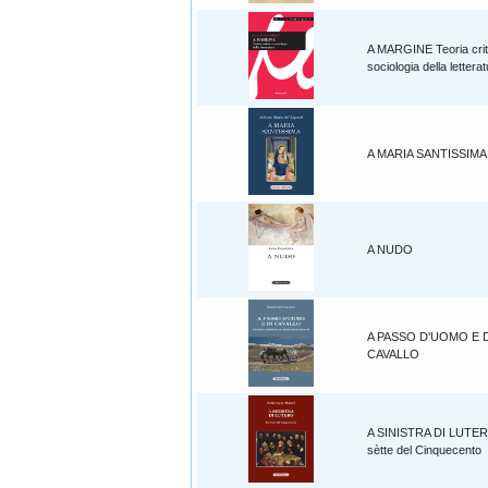
A MARGINE Teoria crit
sociologia della lettera
A MARIA SANTISSIMA
A NUDO
A PASSO D'UOMO E D
CAVALLO
A SINISTRA DI LUTE
sètte del Cinquecento