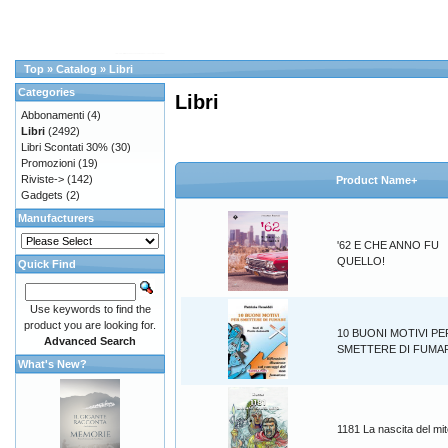
Top
»
Catalog
»
Libri
Categories
Libri
Abbonamenti
(4)
Libri
(2492)
Libri Scontati 30%
(30)
Promozioni
(19)
Riviste->
(142)
Product Name+
Gadgets
(2)
Manufacturers
'62 E CHE ANNO FU
QUELLO!
Quick Find
Use keywords to find the
product you are looking for.
10 BUONI MOTIVI PE
Advanced Search
SMETTERE DI FUMA
What's New?
1181 La nascita del mi