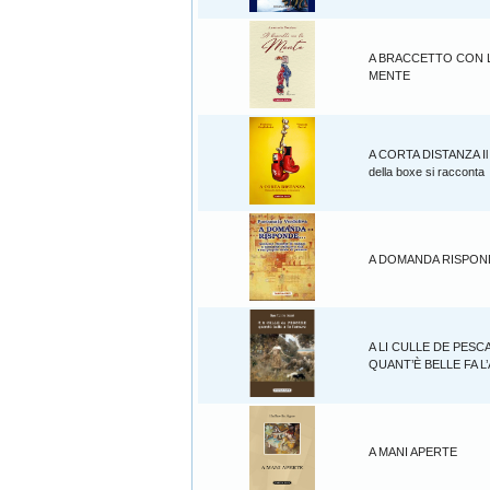
A BRACCETTO CON 
MENTE
A CORTA DISTANZA Il
della boxe si racconta
A DOMANDA RISPOND
A LI CULLE DE PESC
QUANT’È BELLE FA 
A MANI APERTE