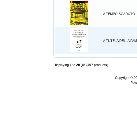
A TEMPO SCADUTO
A TUTELA DELLA FAM
Displaying
1
to
20
(of
2497
products)
Copyright © 2
Pow