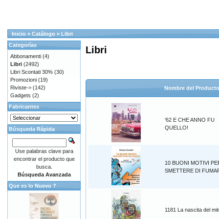
Inicio
»
Catálogo
»
Libri
Categorías
Libri
Abbonamenti
(4)
Libri
(2492)
Libri Scontati 30%
(30)
Promozioni
(19)
Riviste->
(142)
Nombre del Product
Gadgets
(2)
Fabricantes
'62 E CHE ANNO FU
QUELLO!
Búsqueda Rápida
Use palabras clave para
encontrar el producto que
10 BUONI MOTIVI PE
busca.
SMETTERE DI FUMA
Búsqueda Avanzada
Que es lo Nuevo ?
1181 La nascita del mi