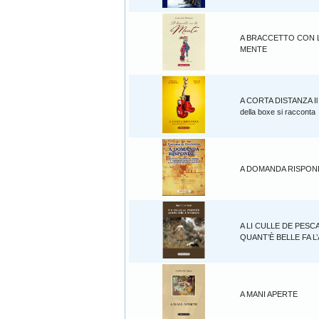
A BRACCETTO CON 
MENTE
A CORTA DISTANZA Il
della boxe si racconta
A DOMANDA RISPOND
A LI CULLE DE PESC
QUANT’È BELLE FA 
A MANI APERTE