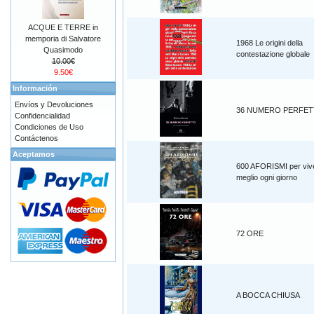
ACQUE E TERRE in
memporia di Salvatore
1968 Le origini della
Quasimodo
contestazione globale
10.00€
9.50€
Información
Envíos y Devoluciones
36 NUMERO PERFE
Confidencialidad
Condiciones de Uso
Contáctenos
Aceptamos
600 AFORISMI per viv
meglio ogni giorno
72 ORE
A BOCCA CHIUSA