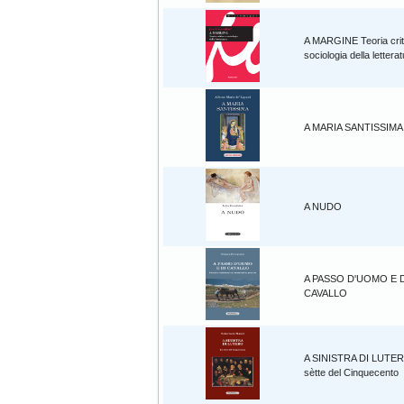
A MARGINE Teoria crit
sociologia della lettera
A MARIA SANTISSIMA
A NUDO
A PASSO D'UOMO E D
CAVALLO
A SINISTRA DI LUTE
sètte del Cinquecento