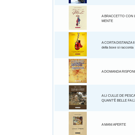
A BRACCETTO CON 
MENTE
A CORTA DISTANZA Il
della boxe si racconta
A DOMANDA RISPOND
A LI CULLE DE PESC
QUANT’È BELLE FA 
A MANI APERTE