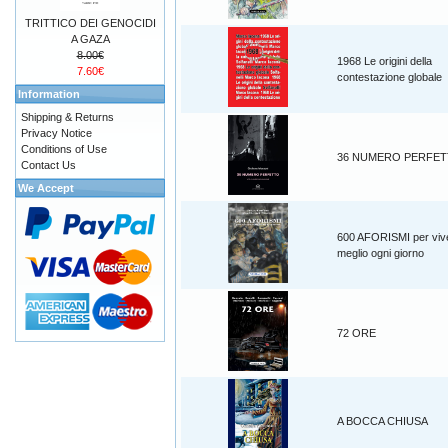
TRITTICO DEI GENOCIDI
A GAZA
8.00€
1968 Le origini della
7.60€
contestazione globale
Information
Shipping & Returns
Privacy Notice
Conditions of Use
36 NUMERO PERFE
Contact Us
We Accept
600 AFORISMI per viv
meglio ogni giorno
72 ORE
A BOCCA CHIUSA