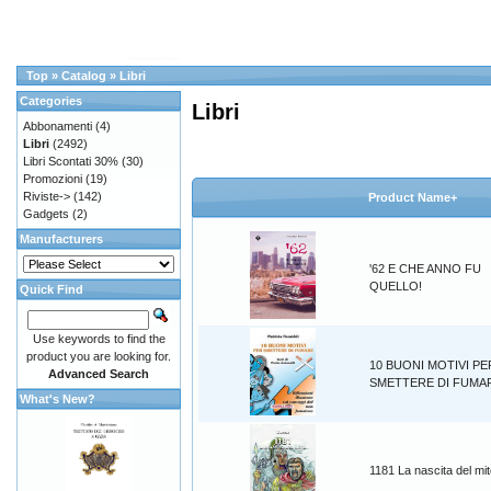
Top
»
Catalog
»
Libri
Categories
Libri
Abbonamenti
(4)
Libri
(2492)
Libri Scontati 30%
(30)
Promozioni
(19)
Riviste->
(142)
Product Name+
Gadgets
(2)
Manufacturers
'62 E CHE ANNO FU
QUELLO!
Quick Find
Use keywords to find the
product you are looking for.
10 BUONI MOTIVI PE
Advanced Search
SMETTERE DI FUMA
What's New?
1181 La nascita del mi