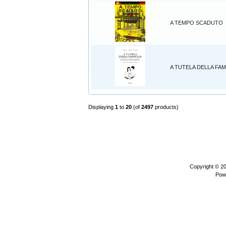
A TEMPO SCADUTO
A TUTELA DELLA FAM
Displaying
1
to
20
(of
2497
products)
Copyright © 2
Pow