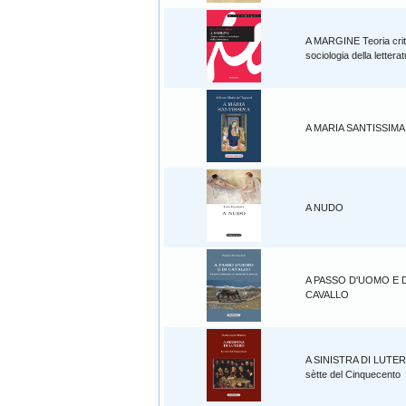
A MARGINE Teoria crit
sociologia della lettera
A MARIA SANTISSIMA
A NUDO
A PASSO D'UOMO E D
CAVALLO
A SINISTRA DI LUTE
sètte del Cinquecento