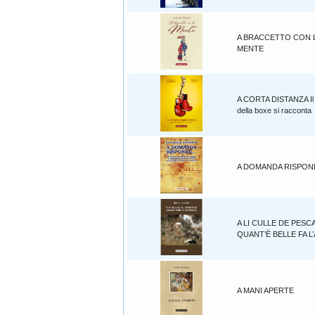
A BRACCETTO CON 
MENTE
A CORTA DISTANZA Il
della boxe si racconta
A DOMANDA RISPOND
A LI CULLE DE PESC
QUANT’È BELLE FA 
A MANI APERTE