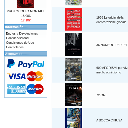
PROTOCOLLO MORTALE
18.00€
1968 Le origini della
17.10€
contestazione globale
Información
Envíos y Devoluciones
Confidencialidad
Condiciones de Uso
36 NUMERO PERFE
Contáctenos
Aceptamos
600 AFORISMI per viv
meglio ogni giorno
72 ORE
A BOCCA CHIUSA