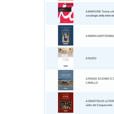
A MARGINE Teoria crit
sociologia della lettera
A MARIA SANTISSIMA
A NUDO
A PASSO D'UOMO E D
CAVALLO
A SINISTRA DI LUTE
sètte del Cinquecento