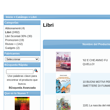
Inicio
»
Catálogo
»
Libri
Categorías
Libri
Abbonamenti
(4)
Libri
(2492)
Libri Scontati 30%
(30)
Promozioni
(19)
Riviste->
(142)
Nombre del Product
Gadgets
(2)
Fabricantes
'62 E CHE ANNO FU
QUELLO!
Búsqueda Rápida
Use palabras clave para
encontrar el producto que
10 BUONI MOTIVI PE
busca.
SMETTERE DI FUMA
Búsqueda Avanzada
Que es lo Nuevo ?
1181 La nascita del mi