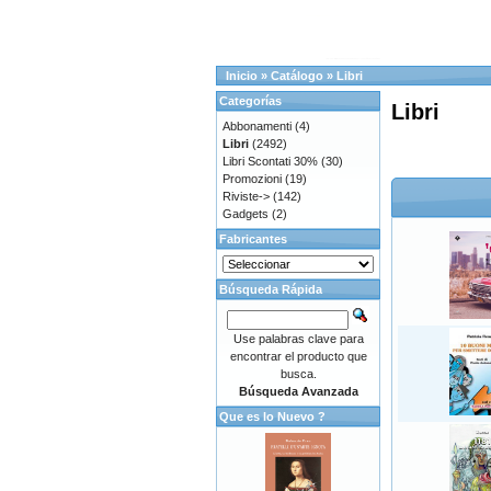
Inicio
»
Catálogo
»
Libri
Categorías
Libri
Abbonamenti
(4)
Libri
(2492)
Libri Scontati 30%
(30)
Promozioni
(19)
Riviste->
(142)
Gadgets
(2)
Fabricantes
Búsqueda Rápida
Use palabras clave para
encontrar el producto que
busca.
Búsqueda Avanzada
Que es lo Nuevo ?