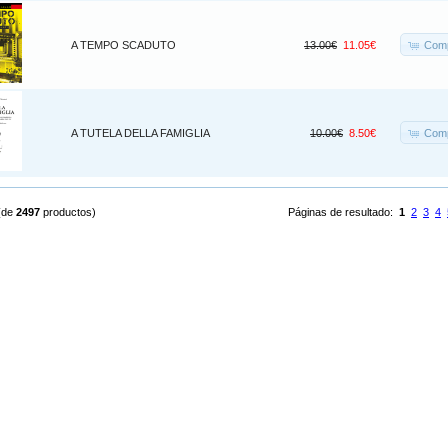
Comp
A TEMPO SCADUTO
13.00€
11.05€
Comp
A TUTELA DELLA FAMIGLIA
10.00€
8.50€
(de
2497
productos)
Páginas de resultado:
1
2
3
4