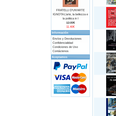
FRATELLI D'UN'ARTE
IGNOTA L’arte, la bellezza e
la politica in I
12.00€
11.40€
Información
Envíos y Devoluciones
Confidencialidad
Condiciones de Uso
Contáctenos
Aceptamos