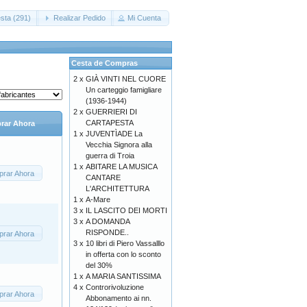
sta (291)
Realizar Pedido
Mi Cuenta
Cesta de Compras
2 x
GIÀ VINTI NEL CUORE
Un carteggio famigliare
(1936-1944)
2 x
GUERRIERI DI
CARTAPESTA
rar Ahora
1 x
JUVENTÌADE La
Vecchia Signora alla
guerra di Troia
1 x
ABITARE LA MUSICA
rar Ahora
CANTARE
L'ARCHITETTURA
1 x
A-Mare
3 x
IL LASCITO DEI MORTI
3 x
A DOMANDA
RISPONDE..
rar Ahora
3 x
10 libri di Piero Vassalllo
in offerta con lo sconto
del 30%
1 x
A MARIA SANTISSIMA
4 x
Controrivoluzione
rar Ahora
Abbonamento ai nn.