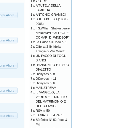
1 x
72 ORE
1 x
A TUTELA DELLA
FAMIGLIA
1 x
ANTONIO GRAMSCI
rar Ahora
1 x
SULLA POESIA (1986 -
2003)
1 x
Il S.William Shakespeare
presenta:“LE ALLEGRE
COMARI DI WINDSOR”
rar Ahora
1 x
La Calce e il Dado n. 1
2 x
Offerta 3 libri della
Trilogia di Vito Moretti
1 x
UN PACCO DI FOGLI
BIANCHI
1 x
D'ANNUNZIO E IL SUO
rar Ahora
DIALETTO
2 x
Diònysos n. 8
7 x
Diònysos n. 11
5 x
Diònysos n. 6
1 x
MAINSTREAM
rar Ahora
4 x
IL VANGELO, LA
VERITÀ E IL DIRITTO
DEL MATRIMONIO E
DELLA FAMIGL
3 x
RSV n. 50
2 x
LA VIA DELLA PACE
rar Ahora
3 x
Bérénice N° 52 Poeti &
Miti