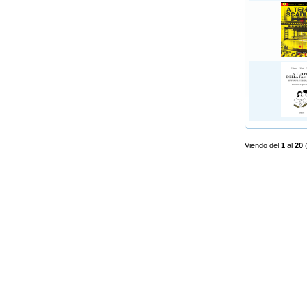
Viendo del
1
al
20