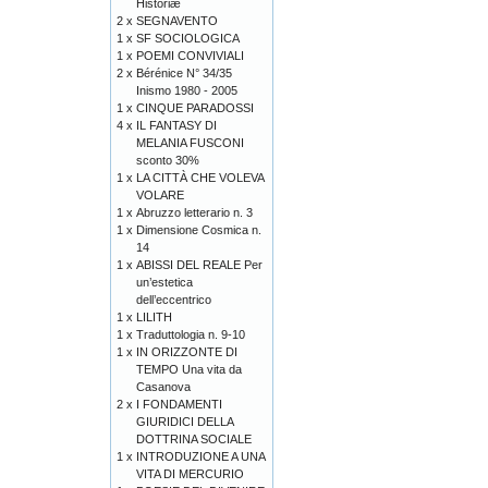
Historiæ
2 x
SEGNAVENTO
1 x
SF SOCIOLOGICA
1 x
POEMI CONVIVIALI
2 x
Bérénice N° 34/35
Inismo 1980 - 2005
1 x
CINQUE PARADOSSI
4 x
IL FANTASY DI
MELANIA FUSCONI
sconto 30%
1 x
LA CITTÀ CHE VOLEVA
VOLARE
1 x
Abruzzo letterario n. 3
1 x
Dimensione Cosmica n.
14
1 x
ABISSI DEL REALE Per
un’estetica
dell’eccentrico
1 x
LILITH
1 x
Traduttologia n. 9-10
1 x
IN ORIZZONTE DI
TEMPO Una vita da
Casanova
2 x
I FONDAMENTI
GIURIDICI DELLA
DOTTRINA SOCIALE
1 x
INTRODUZIONE A UNA
VITA DI MERCURIO