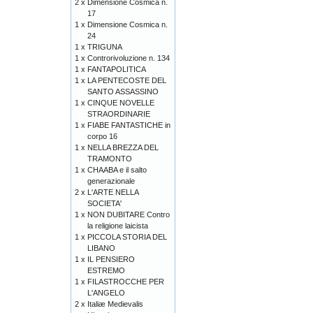
2 x
Dimensione Cosmica n.
17
1 x
Dimensione Cosmica n.
24
1 x
TRIGUNA
1 x
Controrivoluzione n. 134
1 x
FANTAPOLITICA
1 x
LA PENTECOSTE DEL
SANTO ASSASSINO
1 x
CINQUE NOVELLE
STRAORDINARIE
1 x
FIABE FANTASTICHE in
corpo 16
1 x
NELLA BREZZA DEL
TRAMONTO
1 x
CHAABA e il salto
generazionale
2 x
L'ARTE NELLA
SOCIETA'
1 x
NON DUBITARE Contro
la religione laicista
1 x
PICCOLA STORIA DEL
LIBANO
1 x
IL PENSIERO
ESTREMO
1 x
FILASTROCCHE PER
L'ANGELO
2 x
Italiæ Medievalis