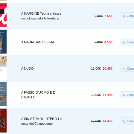
A MARGINE Teoria critica e
Comp
9.00€
7.65€
sociologia della letteratura
Comp
A MARIA SANTISSIMA
5.00€
4.50€
Comp
A NUDO
11.00€
10.45€
A PASSO D'UOMO E DI
Comp
12.00€
11.40€
CAVALLO
A SINISTRA DI LUTERO Le
Comp
17.00€
14.45€
sètte del Cinquecento