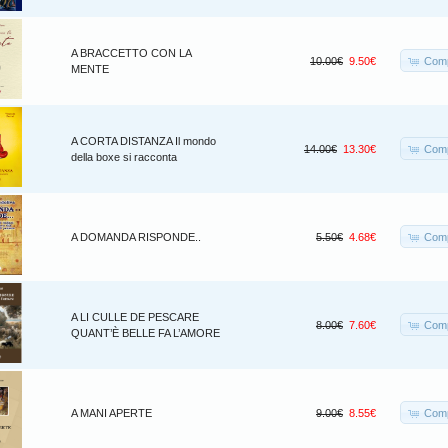
A BRACCETTO CON LA
Comp
10.00€
9.50€
MENTE
A CORTA DISTANZA Il mondo
Comp
14.00€
13.30€
della boxe si racconta
Comp
A DOMANDA RISPONDE..
5.50€
4.68€
A LI CULLE DE PESCARE
Comp
8.00€
7.60€
QUANT’È BELLE FA L’AMORE
Comp
A MANI APERTE
9.00€
8.55€