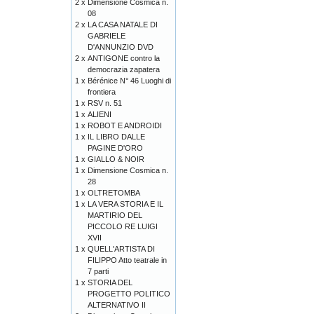
2 x
Dimensione Cosmica n.
08
2 x
LA CASA NATALE DI
GABRIELE
D'ANNUNZIO DVD
2 x
ANTIGONE contro la
democrazia zapatera
1 x
Bérénice N° 46 Luoghi di
frontiera
1 x
RSV n. 51
1 x
ALIENI
1 x
ROBOT E ANDROIDI
1 x
IL LIBRO DALLE
PAGINE D'ORO
1 x
GIALLO & NOIR
1 x
Dimensione Cosmica n.
28
1 x
OLTRETOMBA
1 x
LA VERA STORIA E IL
MARTIRIO DEL
PICCOLO RE LUIGI
XVII
1 x
QUELL'ARTISTA DI
FILIPPO Atto teatrale in
7 parti
1 x
STORIA DEL
PROGETTO POLITICO
ALTERNATIVO II