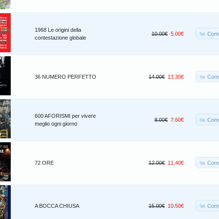
1968 Le origini della
Comp
10.00€
5.00€
contestazione globale
Comp
36 NUMERO PERFETTO
14.00€
13.30€
600 AFORISMI per vivere
Comp
8.00€
7.60€
meglio ogni giorno
Comp
72 ORE
12.00€
11.40€
Comp
A BOCCA CHIUSA
15.00€
10.50€