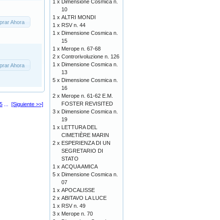
1 x
Dimensione Cosmica n.
10
1 x
ALTRI MONDI
rar Ahora
1 x
RSV n. 44
1 x
Dimensione Cosmica n.
15
1 x
Merope n. 67-68
2 x
Controrivoluzione n. 126
1 x
Dimensione Cosmica n.
rar Ahora
13
5 x
Dimensione Cosmica n.
16
2 x
Merope n. 61-62 E.M.
FOSTER REVISITED
5
...
[Siguiente >>]
3 x
Dimensione Cosmica n.
19
1 x
LETTURA DEL
CIMETIÈRE MARIN
2 x
ESPERIENZA DI UN
SEGRETARIO DI
STATO
1 x
ACQUA AMICA
5 x
Dimensione Cosmica n.
07
1 x
APOCALISSE
2 x
ABITAVO LA LUCE
1 x
RSV n. 49
3 x
Merope n. 70