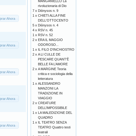
MANGANIELLO La
rivoluzionaria di Dio
7 x
Diònysos n. 9
1 x
CHIETI ALLA FINE
rar Ahora
DELL'OTTOCENTO
5 x
Diònysos n. 4
4 x
RSV n. 45
1 x
RSV n. 52
2 x
ERA IL MAGGIO
ODOROSO...
rar Ahora
1 x
IL FILO D'INCHIOSTRO
2 x
A LI CULLE DE
PESCARE QUANT’È
BELLE FA L’AMORE
2 x
A MARGINE Teoria
rar Ahora
critica e sociologia della
letteratura
1 x
ALESSANDRO
MANZONI LA
TRADIZIONE IN
VIAGGIO
rar Ahora
2 x
CREATURE
DELL’IMPOSSIBILE
1 x
LA MALEDIZIONE DEL
QUADRO
1 x
IL TEATRO SENZA
rar Ahora
TEATRO Quattro testi
teatrali