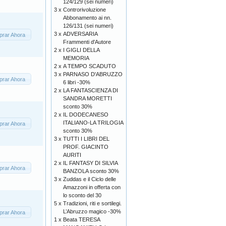
124/129 (sei numeri)
3 x
Controrivoluzione
Abbonamento ai nn.
126/131 (sei numeri)
3 x
ADVERSARIA
rar Ahora
Frammenti d'Autore
2 x
I GIGLI DELLA
MEMORIA
2 x
A TEMPO SCADUTO
3 x
PARNASO D'ABRUZZO
rar Ahora
6 libri -30%
2 x
LA FANTASCIENZA DI
SANDRA MORETTI
sconto 30%
2 x
IL DODECANESO
ITALIANO-LA TRILOGIA
rar Ahora
sconto 30%
3 x
TUTTI I LIBRI DEL
PROF. GIACINTO
AURITI
2 x
IL FANTASY DI SILVIA
rar Ahora
BANZOLA sconto 30%
3 x
Zuddas e il Ciclo delle
Amazzoni in offerta con
lo sconto del 30
5 x
Tradizioni, riti e sortilegi.
L’Abruzzo magico -30%
rar Ahora
1 x
Beata TERESA