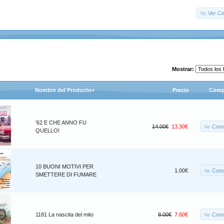
Ver Ce
Mostrar:
Nombre del Producto+
Precio
Comp
'62 E CHE ANNO FU
Comp
14.00€
13.30€
QUELLO!
10 BUONI MOTIVI PER
Comp
1.00€
SMETTERE DI FUMARE
Comp
1181 La nascita del mito
8.00€
7.60€