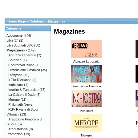
Home Page
»
Catalogo
»
Magazines
Categorie
Magazines
Abbonamenti
(4)
Libri
(2492)
Libri Scontati 30%
(30)
Magazines
->
(142)
Abruzzo Letterario
(2)
Berenice
(17)
Abruzzo Letterario
Controrivoluzione
(15)
Dimensione Cosmica
(35)
Diònysos
(10)
Il Filo D'Arianna
(4)
Inchiostro
(1)
Dimensione Cosmica
Insolito & Fantastico
(17)
La Calce e il Dado
(3)
Merope
(11)
Philomath News
RSV Rivista di Studi
Inchiostro
I
Vittoriani
(13)
Tradizione Periodico di
Studi e
(5)
Traduttologia
(9)
Promozioni
(19)
Merope