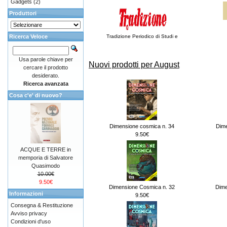
Gadgets
(2)
Produttori
Ricerca Veloce
Tradizione Periodico di Studi e
Usa parole chiave per
Nuovi prodotti per August
cercare il prodotto
desiderato.
Ricerca avanzata
Cosa c'e' di nuovo?
Dimensione cosmica n. 34
Dime
9.50€
ACQUE E TERRE in
memporia di Salvatore
Quasimodo
10.00€
9.50€
Dimensione Cosmica n. 32
Dime
Informazioni
9.50€
Consegna & Restituzione
Avviso privacy
Condizioni d'uso