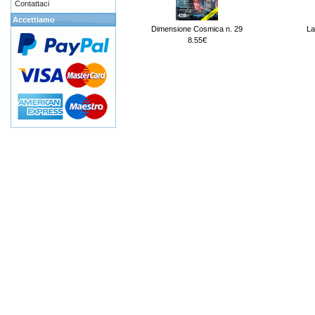
Contattaci
Accettiamo
Dimensione Cosmica n. 29
La
8.55€