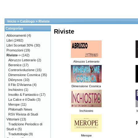
Inicio
»
Catálogo
»
Riviste
Categorías
Riviste
Abbonamenti
(4)
Libri
(2492)
Libri Scontati 30%
(30)
Promozioni
(19)
Riviste
->
(142)
Abruzzo Letterario
(2)
Abruzzo Letterario
Berenice
(17)
Controrivoluzione
(15)
Dimensione Cosmica
(35)
Diònysos
(10)
Il Filo D'Arianna
(4)
Dimensione Cosmica
Inchiostro
(1)
Insolito & Fantastico
(17)
La Calce e il Dado
(3)
Merope
(11)
Philomath News
Inchiostro
I
RSV Rivista di Studi
Vittoriani
(13)
Tradizione Periodico di
Studi e
(5)
Traduttologia
(9)
Merope