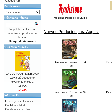
Gadgets
(2)
Fabricantes
Búsqueda Rápida
Tradizione Periodico di Studi e
Use palabras clave para
Nuevos Productos para August
encontrar el producto que
busca.
Búsqueda Avanzada
Que es lo Nuevo ?
Dimensione cosmica n. 34
Dime
9.50€
LA CUCINA AFRODISIACA
La via più seducente,
divertente e folle a
15.00€
14.25€
Dimensione Cosmica n. 32
Dime
Información
9.50€
Envíos y Devoluciones
Confidencialidad
Condiciones de Uso