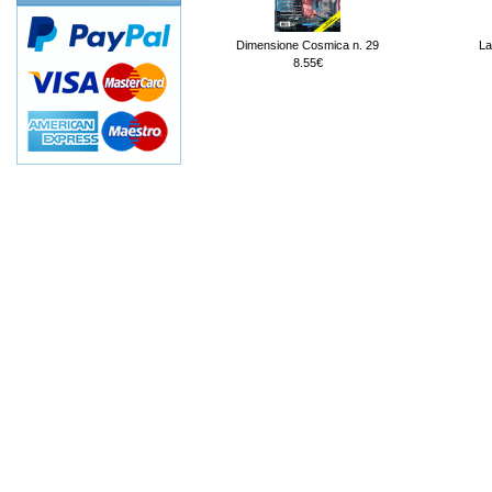
Dimensione Cosmica n. 29
La
8.55€