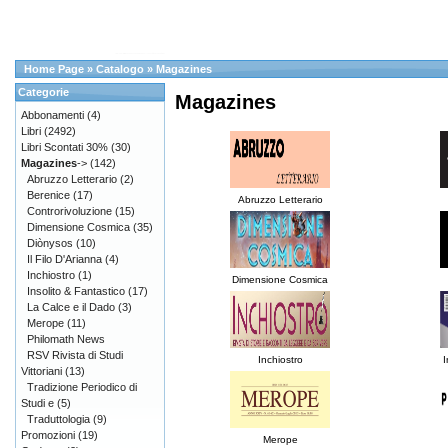
Home Page
»
Catalogo
»
Magazines
Categorie
Magazines
Abbonamenti
(4)
Libri
(2492)
Libri Scontati 30%
(30)
Magazines
->
(142)
Abruzzo Letterario
(2)
Berenice
(17)
Abruzzo Letterario
Controrivoluzione
(15)
Dimensione Cosmica
(35)
Diònysos
(10)
Il Filo D'Arianna
(4)
Inchiostro
(1)
Dimensione Cosmica
Insolito & Fantastico
(17)
La Calce e il Dado
(3)
Merope
(11)
Philomath News
RSV Rivista di Studi
Inchiostro
I
Vittoriani
(13)
Tradizione Periodico di
Studi e
(5)
Traduttologia
(9)
Promozioni
(19)
Merope