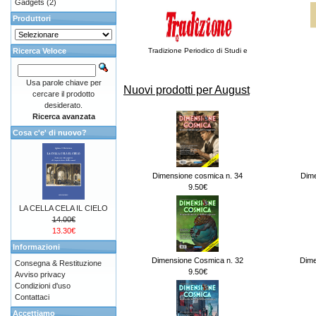
Gadgets
(2)
Produttori
Ricerca Veloce
Tradizione Periodico di Studi e
Usa parole chiave per
Nuovi prodotti per August
cercare il prodotto
desiderato.
Ricerca avanzata
Cosa c'e' di nuovo?
Dimensione cosmica n. 34
Dime
9.50€
LA CELLA CELA IL CIELO
14.00€
13.30€
Informazioni
Dimensione Cosmica n. 32
Dime
Consegna & Restituzione
9.50€
Avviso privacy
Condizioni d'uso
Contattaci
Accettiamo