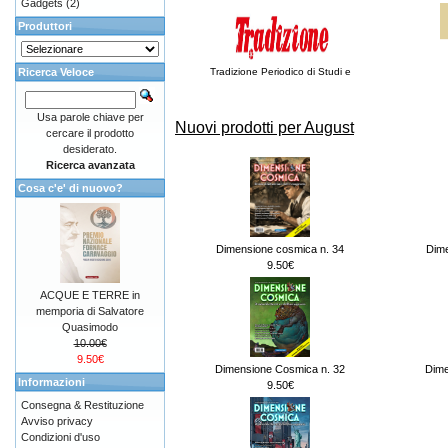
Gadgets
(2)
Produttori
Ricerca Veloce
Tradizione Periodico di Studi e
Usa parole chiave per
Nuovi prodotti per August
cercare il prodotto
desiderato.
Ricerca avanzata
Cosa c'e' di nuovo?
Dimensione cosmica n. 34
Dime
9.50€
ACQUE E TERRE in
memporia di Salvatore
Quasimodo
10.00€
9.50€
Dimensione Cosmica n. 32
Dime
Informazioni
9.50€
Consegna & Restituzione
Avviso privacy
Condizioni d'uso