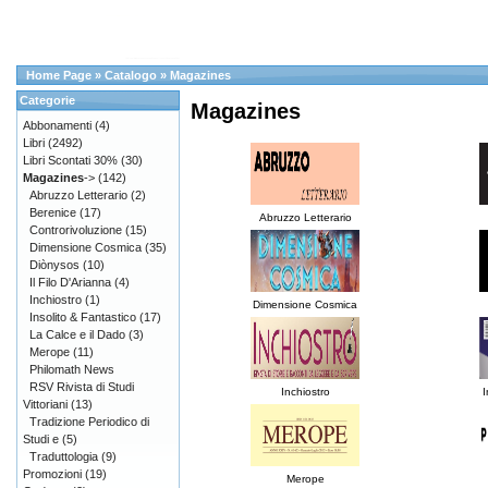
Home Page
»
Catalogo
»
Magazines
Categorie
Magazines
Abbonamenti
(4)
Libri
(2492)
Libri Scontati 30%
(30)
Magazines
->
(142)
Abruzzo Letterario
(2)
Berenice
(17)
Abruzzo Letterario
Controrivoluzione
(15)
Dimensione Cosmica
(35)
Diònysos
(10)
Il Filo D'Arianna
(4)
Inchiostro
(1)
Dimensione Cosmica
Insolito & Fantastico
(17)
La Calce e il Dado
(3)
Merope
(11)
Philomath News
RSV Rivista di Studi
Inchiostro
I
Vittoriani
(13)
Tradizione Periodico di
Studi e
(5)
Traduttologia
(9)
Promozioni
(19)
Merope