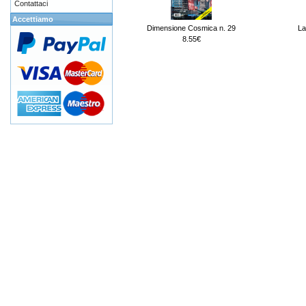
Contattaci
Accettiamo
Dimensione Cosmica n. 29
La
8.55€