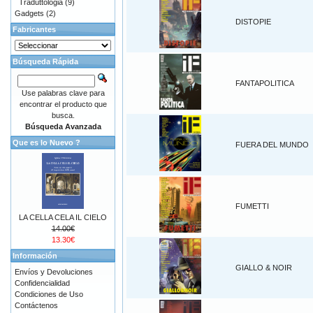
Traduttologia
(9)
Gadgets
(2)
DISTOPIE
Fabricantes
Búsqueda Rápida
FANTAPOLITICA
Use palabras clave para
encontrar el producto que
busca.
Búsqueda Avanzada
Que es lo Nuevo ?
FUERA DEL MUNDO
FUMETTI
LA CELLA CELA IL CIELO
14.00€
13.30€
Información
GIALLO & NOIR
Envíos y Devoluciones
Confidencialidad
Condiciones de Uso
Contáctenos