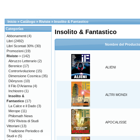
Inicio
»
Catálogo
»
Riviste
»
Insolito & Fantastico
Categorías
Insolito & Fantastico
Abbonamenti
(4)
Libri
(2492)
Nombre del Product
Libri Scontati 30%
(30)
Promozioni
(19)
Riviste
->
(142)
Abruzzo Letterario
(2)
Berenice
(17)
ALIENI
Controrivoluzione
(15)
Dimensione Cosmica
(35)
Diònysos
(10)
Il Filo D'Arianna
(4)
Inchiostro
(1)
ALTRI MONDI
Insolito &
Fantastico
(17)
La Calce e il Dado
(3)
Merope
(11)
Philomath News
RSV Rivista di Studi
APOCALISSE
Vittoriani
(13)
Tradizione Periodico di
Studi e
(5)