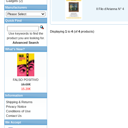
Gadgets
(2)
Manufacturers
Il Filo d'Arianna N° 4
Quick Find
Displaying
1
to
4
(of
4
products)
Use keywords to find the
product you are looking for.
Advanced Search
What's New?
FALSO POSITIVO
16.00€
15.20€
Information
Shipping & Returns
Privacy Notice
Conditions of Use
Contact Us
We Accept