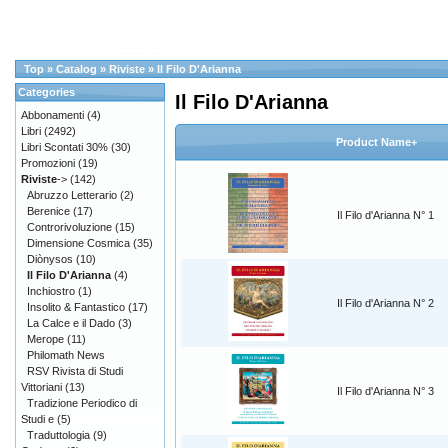
Top
»
Catalog
»
Riviste
»
Il Filo D'Arianna
Categories
Il Filo D'Arianna
Abbonamenti
(4)
Libri
(2492)
Product Name+
Libri Scontati 30%
(30)
Promozioni
(19)
Riviste
->
(142)
Abruzzo Letterario
(2)
Berenice
(17)
Il Filo d'Arianna N° 1
Controrivoluzione
(15)
Dimensione Cosmica
(35)
Diònysos
(10)
Il Filo D'Arianna
(4)
Inchiostro
(1)
Il Filo d'Arianna N° 2
Insolito & Fantastico
(17)
La Calce e il Dado
(3)
Merope
(11)
Philomath News
RSV Rivista di Studi
Vittoriani
(13)
Il Filo d'Arianna N° 3
Tradizione Periodico di
Studi e
(5)
Traduttologia
(9)