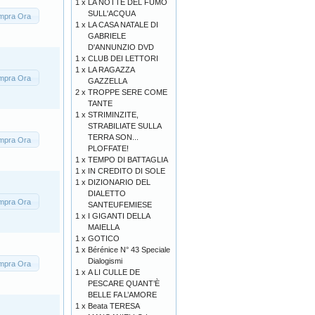
1 x
LA NOTTE DEL FUMO
SULL'ACQUA
mpra Ora
1 x
LA CASA NATALE DI
GABRIELE
D'ANNUNZIO DVD
1 x
CLUB DEI LETTORI
1 x
LA RAGAZZA
mpra Ora
GAZZELLA
2 x
TROPPE SERE COME
TANTE
1 x
STRIMINZITE,
STRABILIATE SULLA
TERRA SON...
mpra Ora
PLOFFATE!
1 x
TEMPO DI BATTAGLIA
1 x
IN CREDITO DI SOLE
1 x
DIZIONARIO DEL
DIALETTO
mpra Ora
SANTEUFEMIESE
1 x
I GIGANTI DELLA
MAIELLA
1 x
GOTICO
1 x
Bérénice N° 43 Speciale
Dialogismi
mpra Ora
1 x
A LI CULLE DE
PESCARE QUANT’È
BELLE FA L’AMORE
1 x
Beata TERESA