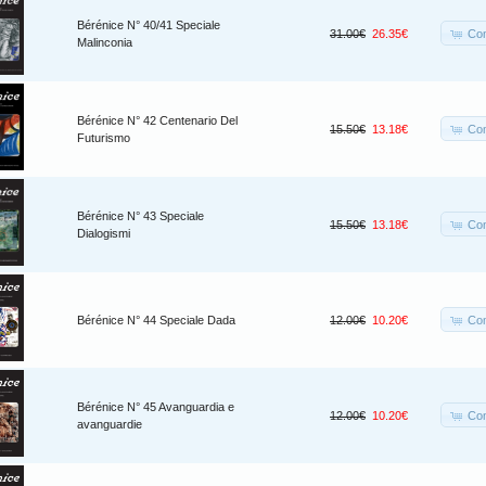
Bérénice N° 40/41 Speciale
Co
31.00€
26.35€
Malinconia
Bérénice N° 42 Centenario Del
Co
15.50€
13.18€
Futurismo
Bérénice N° 43 Speciale
Co
15.50€
13.18€
Dialogismi
Co
Bérénice N° 44 Speciale Dada
12.00€
10.20€
Bérénice N° 45 Avanguardia e
Co
12.00€
10.20€
avanguardie