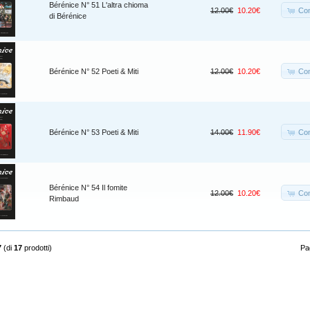
Bérénice N° 51 L'altra chioma
Co
12.00€
10.20€
di Bérénice
Co
Bérénice N° 52 Poeti & Miti
12.00€
10.20€
Co
Bérénice N° 53 Poeti & Miti
14.00€
11.90€
Bérénice N° 54 Il fomite
Co
12.00€
10.20€
Rimbaud
7
(di
17
prodotti)
Pag