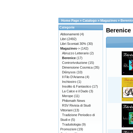
Home Page
»
Catalogo
»
Magazines
»
Berenic
Categorie
Berenice
Abbonamenti
(4)
Libri
(2492)
Libri Scontati 30%
(30)
Magazines
->
(142)
Abruzzo Letterario
(2)
Berenice
(17)
Controrivoluzione
(15)
Dimensione Cosmica
(35)
Diònysos
(10)
Il Filo D'Arianna
(4)
Inchiostro
(1)
Insolito & Fantastico
(17)
La Calce e il Dado
(3)
Merope
(11)
Philomath News
RSV Rivista di Studi
Vittoriani
(13)
Tradizione Periodico di
Studi e
(5)
Traduttologia
(9)
Promozioni
(19)