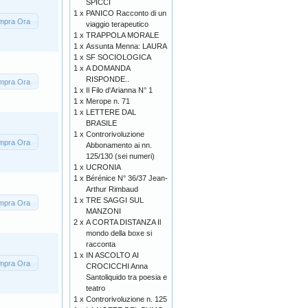
SPICCI
1 x
PANICO Racconto di un
mpra Ora
viaggio terapeutico
1 x
TRAPPOLA MORALE
1 x
Assunta Menna: LAURA
1 x
SF SOCIOLOGICA
1 x
A DOMANDA
RISPONDE..
mpra Ora
1 x
Il Filo d'Arianna N° 1
1 x
Merope n. 71
1 x
LETTERE DAL
BRASILE
1 x
Controrivoluzione
mpra Ora
Abbonamento ai nn.
125/130 (sei numeri)
1 x
UCRONIA
1 x
Bérénice N° 36/37 Jean-
Arthur Rimbaud
1 x
TRE SAGGI SUL
mpra Ora
MANZONI
2 x
A CORTA DISTANZA Il
mondo della boxe si
racconta
1 x
IN ASCOLTO AI
mpra Ora
CROCICCHI Anna
Santoliquido tra poesia e
teatro
1 x
Controrivoluzione n. 125