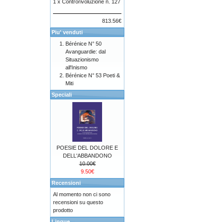
1 x
Controrivoluzione n. 127
813.56€
Piu' venduti
Bérénice N° 50
Avanguardie: dal
Situazionismo
all'Inismo
Bérénice N° 53 Poeti &
Miti
Speciali
POESIE DEL DOLORE E
DELL'ABBANDONO
10.00€
9.50€
Recensioni
Al momento non ci sono
recensioni su questo
prodotto
Lingue