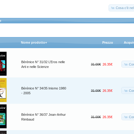
Cosa c'è nel 
e
Nome prodotto+
Prezzo
Acqui
Bérénice N° 31/32 L’Eros nelle
Co
31.00€
26.35€
Arti e nelle Scienze
Bérénice N° 34/35 Inismo 1980
Co
31.00€
26.35€
- 2005
Bérénice N° 36/37 Jean-Arthur
Co
31.00€
26.35€
Rimbaud