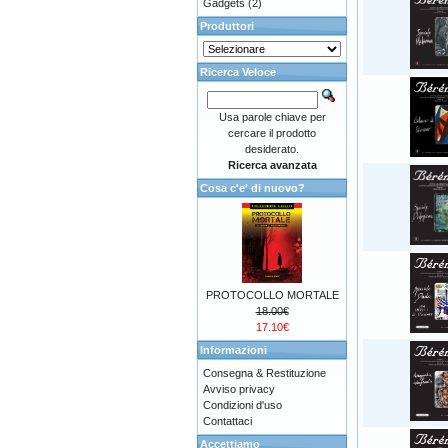
Gadgets
(2)
Produttori
Ricerca Veloce
Usa parole chiave per
cercare il prodotto
desiderato.
Ricerca avanzata
Cosa c'e' di nuovo?
PROTOCOLLO MORTALE
18.00€
17.10€
Informazioni
Consegna & Restituzione
Avviso privacy
Condizioni d'uso
Contattaci
Accettiamo