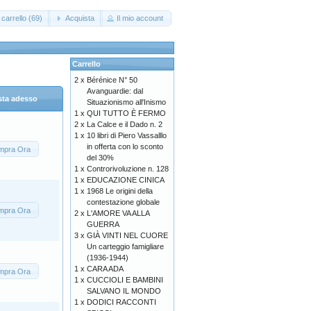
carrello (69)
Acquista
Il mio account
Carrello
2 x
Bérénice N° 50
Avanguardie: dal
sta adesso
Situazionismo all'Inismo
1 x
QUI TUTTO È FERMO
2 x
La Calce e il Dado n. 2
1 x
10 libri di Piero Vassalllo
in offerta con lo sconto
mpra Ora
del 30%
1 x
Controrivoluzione n. 128
1 x
EDUCAZIONE CINICA
1 x
1968 Le origini della
contestazione globale
mpra Ora
2 x
L'AMORE VA ALLA
GUERRA
3 x
GIÀ VINTI NEL CUORE
Un carteggio famigliare
(1936-1944)
1 x
CARA ADA
mpra Ora
1 x
CUCCIOLI E BAMBINI
SALVANO IL MONDO
1 x
DODICI RACCONTI