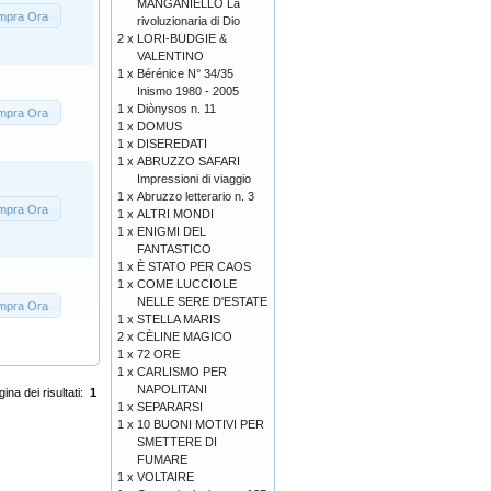
MANGANIELLO La
mpra Ora
rivoluzionaria di Dio
2 x
LORI-BUDGIE &
VALENTINO
1 x
Bérénice N° 34/35
Inismo 1980 - 2005
1 x
Diònysos n. 11
mpra Ora
1 x
DOMUS
1 x
DISEREDATI
1 x
ABRUZZO SAFARI
Impressioni di viaggio
1 x
Abruzzo letterario n. 3
mpra Ora
1 x
ALTRI MONDI
1 x
ENIGMI DEL
FANTASTICO
1 x
È STATO PER CAOS
1 x
COME LUCCIOLE
NELLE SERE D'ESTATE
mpra Ora
1 x
STELLA MARIS
2 x
CÈLINE MAGICO
1 x
72 ORE
1 x
CARLISMO PER
NAPOLITANI
ina dei risultati:
1
1 x
SEPARARSI
1 x
10 BUONI MOTIVI PER
SMETTERE DI
FUMARE
1 x
VOLTAIRE