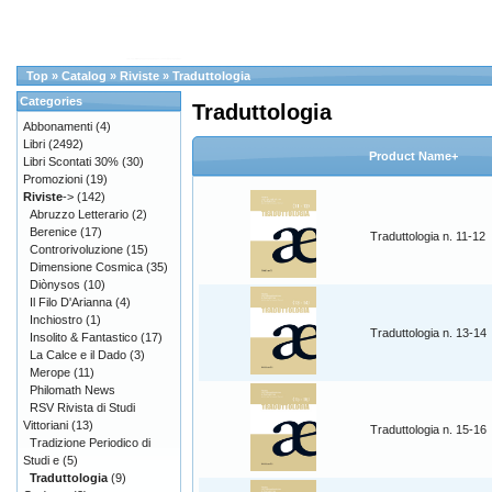
Top
»
Catalog
»
Riviste
»
Traduttologia
Categories
Traduttologia
Abbonamenti
(4)
Libri
(2492)
Product Name+
Libri Scontati 30%
(30)
Promozioni
(19)
Riviste
->
(142)
Abruzzo Letterario
(2)
Berenice
(17)
Traduttologia n. 11-12
Controrivoluzione
(15)
Dimensione Cosmica
(35)
Diònysos
(10)
Il Filo D'Arianna
(4)
Inchiostro
(1)
Traduttologia n. 13-14
Insolito & Fantastico
(17)
La Calce e il Dado
(3)
Merope
(11)
Philomath News
RSV Rivista di Studi
Vittoriani
(13)
Traduttologia n. 15-16
Tradizione Periodico di
Studi e
(5)
Traduttologia
(9)