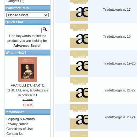
Gadgets
(2)
Manufacturers
Traduttologia n. 17
Quick Find
Use keywords to find the
Traduttologia n. 18
product you are looking for.
Advanced Search
What's New?
Traduttologia n. 19-20
FRATELLI D'UN'ARTE
IGNOTA L’arte, la bellezza e
Traduttologia n. 21-22
la politica in I
12.00€
11.40€
Information
Traduttologia n. 23-24
Shipping & Returns
Privacy Notice
Conditions of Use
Contact Us