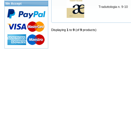
We Accept
Traduttologia n. 9-10
Displaying
1
to
9
(of
9
products)