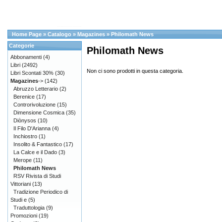
Home Page
»
Catalogo
»
Magazines
»
Philomath News
Categorie
Philomath News
Abbonamenti
(4)
Libri
(2492)
Non ci sono prodotti in questa categoria.
Libri Scontati 30%
(30)
Magazines
->
(142)
Abruzzo Letterario
(2)
Berenice
(17)
Controrivoluzione
(15)
Dimensione Cosmica
(35)
Diònysos
(10)
Il Filo D'Arianna
(4)
Inchiostro
(1)
Insolito & Fantastico
(17)
La Calce e il Dado
(3)
Merope
(11)
Philomath News
RSV Rivista di Studi
Vittoriani
(13)
Tradizione Periodico di
Studi e
(5)
Traduttologia
(9)
Promozioni
(19)