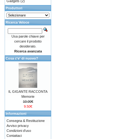
Gadgets
(2)
Produttori
Ricerca Veloce
Usa parole chiave per
cercare il prodotto
desiderato.
Ricerca avanzata
Cosa c'e' di nuovo?
IL GIGANTE RACCONTA
Memorie
10.00€
9.50€
Informazioni
Consegna & Restituzione
Avviso privacy
Condizioni d'uso
Contattaci