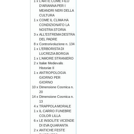
1 x
L'ARTE COME FILO
D'ARIANNA PER I
MEANDRI NERI DELLA
CULTURA
1 x
COME IL CLIMA HA
CONDIZIONATO LA
NOSTRA STORIA
3 x
ALL'ESTREMA DESTRA
DEL PADRE
8 x
Controrivoluzione n. 134
1 x
L'ERBORISTA DI
LUCREZIA BORGIA
1 x
L'AMORE STRANIERO
2 x
Italiæ Medievalis
Historiæ II
1 x
ANTROPOLOGIA
GIORNO PER
GIORNO
10 x
Dimensione Cosmica n.
20
14 x
Dimensione Cosmica n.
13
4 x
TRAPPOLA MORALE
1 x
IL CARRO FUNEBRE
COLOR LILLA
6 x
LE INSOLITE VICENDE
DI EVA QUARANTA
2 x
ANTICHE FESTE