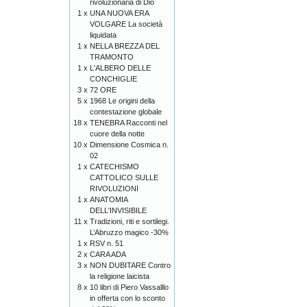
rivoluzionaria di Dio
1 x
UNA NUOVA ERA
VOLGARE La società
liquidata
1 x
NELLA BREZZA DEL
TRAMONTO
1 x
L'ALBERO DELLE
CONCHIGLIE
3 x
72 ORE
5 x
1968 Le origini della
contestazione globale
18 x
TENEBRA Racconti nel
cuore della notte
10 x
Dimensione Cosmica n.
02
1 x
CATECHISMO
CATTOLICO SULLE
RIVOLUZIONI
1 x
ANATOMIA
DELL'INVISIBILE
11 x
Tradizioni, riti e sortilegi.
L’Abruzzo magico -30%
1 x
RSV n. 51
2 x
CARA ADA
3 x
NON DUBITARE Contro
la religione laicista
8 x
10 libri di Piero Vassalllo
in offerta con lo sconto