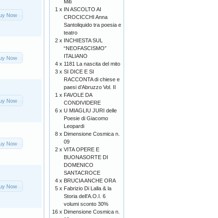
Miti
1 x
IN ASCOLTO AI
uy Now
CROCICCHI Anna
Santoliquido tra poesia e
teatro
2 x
INCHIESTA SUL
“NEOFASCISMO”
ITALIANO
uy Now
4 x
1181 La nascita del mito
3 x
SI DICE E SI
RACCONTA di chiese e
paesi d’Abruzzo Vol. II
1 x
FAVOLE DA
uy Now
CONDIVIDERE
6 x
U MIAGLIU JURI delle
Poesie di Giacomo
Leopardi
8 x
Dimensione Cosmica n.
09
uy Now
2 x
VITA OPERE E
BUONASORTE DI
DOMENICO
SANTACROCE
4 x
BRUCIA ANCHE ORA
uy Now
5 x
Fabrizio Di Lalla & la
Storia dell’A.O.I. 6
volumi sconto 30%
16 x
Dimensione Cosmica n.