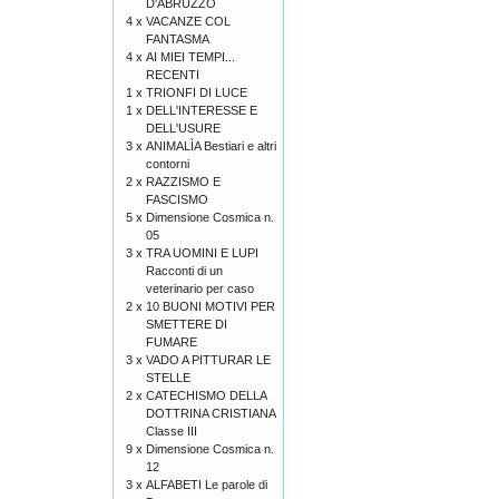
D'ABRUZZO
4 x
VACANZE COL
FANTASMA
4 x
AI MIEI TEMPI...
RECENTI
1 x
TRIONFI DI LUCE
1 x
DELL'INTERESSE E
DELL'USURE
3 x
ANIMALÌA Bestiari e altri
contorni
2 x
RAZZISMO E
FASCISMO
5 x
Dimensione Cosmica n.
05
3 x
TRA UOMINI E LUPI
Racconti di un
veterinario per caso
2 x
10 BUONI MOTIVI PER
SMETTERE DI
FUMARE
3 x
VADO A PITTURAR LE
STELLE
2 x
CATECHISMO DELLA
DOTTRINA CRISTIANA
Classe III
9 x
Dimensione Cosmica n.
12
3 x
ALFABETI Le parole di