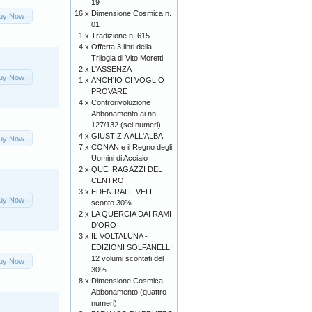
19
16 x
Dimensione Cosmica n.
uy Now
01
1 x
Tradizione n. 615
4 x
Offerta 3 libri della
Trilogia di Vito Moretti
2 x
L'ASSENZA
uy Now
1 x
ANCH'IO CI VOGLIO
PROVARE
4 x
Controrivoluzione
Abbonamento ai nn.
127/132 (sei numeri)
4 x
GIUSTIZIA ALL'ALBA
uy Now
7 x
CONAN e il Regno degli
Uomini di Acciaio
2 x
QUEI RAGAZZI DEL
CENTRO
3 x
EDEN RALF VELI
uy Now
sconto 30%
2 x
LA QUERCIA DAI RAMI
D'ORO
3 x
IL VOLTALUNA -
EDIZIONI SOLFANELLI
12 volumi scontati del
uy Now
30%
8 x
Dimensione Cosmica
Abbonamento (quattro
numeri)