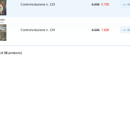
B
Controrivoluzione n. 133
6.00€
5.70€
B
Controrivoluzione n. 134
8.00€
7.60€
(of
15
products)