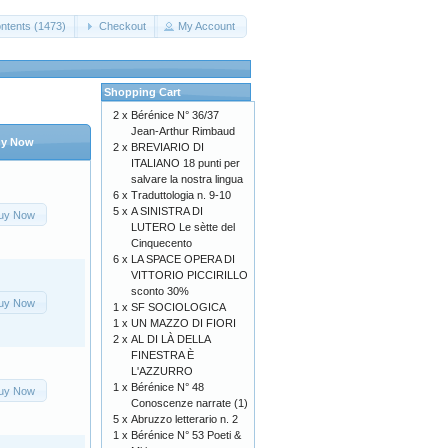
ntents (1473)
Checkout
My Account
Shopping Cart
2 x
Bérénice N° 36/37
Jean-Arthur Rimbaud
y Now
2 x
BREVIARIO DI
ITALIANO 18 punti per
salvare la nostra lingua
6 x
Traduttologia n. 9-10
5 x
A SINISTRA DI
uy Now
LUTERO Le sètte del
Cinquecento
6 x
LA SPACE OPERA DI
VITTORIO PICCIRILLO
sconto 30%
uy Now
1 x
SF SOCIOLOGICA
1 x
UN MAZZO DI FIORI
2 x
AL DI LÀ DELLA
FINESTRA È
L'AZZURRO
1 x
Bérénice N° 48
uy Now
Conoscenze narrate (1)
5 x
Abruzzo letterario n. 2
1 x
Bérénice N° 53 Poeti &