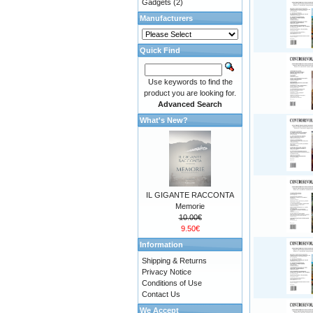
Gadgets
(2)
Manufacturers
Quick Find
Use keywords to find the
product you are looking for.
Advanced Search
What's New?
IL GIGANTE RACCONTA
Memorie
10.00€
9.50€
Information
Shipping & Returns
Privacy Notice
Conditions of Use
Contact Us
We Accept