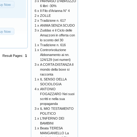
3 x
PARNASO D'ABRUZZO
uy Now
6 libri -30%
6 x
Il Filo d'Arianna N° 4
2 x
ZOLLE
2 x
Tradizione n. 617
1 x
ANIMA SENZA SCUDO
3 x
Zuddas e il Ciclo delle
uy Now
Amazzoni in offerta con
lo sconto del 30
1 x
Tradizione n. 616
1 x
Controrivoluzione
Abbonamento ai nn.
Result Pages:
1
124/129 (sei numeri)
3 x
A CORTA DISTANZA Il
mondo della boxe si
racconta
1 x
IL SENSO DELLA
SOCIOLOGIA
4 x
ANTONIO
FOGAZZARO Nei suoi
scritti e nella sua
propaganda
3 x
IL MIO TESTAMENTO
POLITICO
1 x
L'INFERNO DEI
BAMBINI
1 x
Beata TERESA
MANGANIELLO La