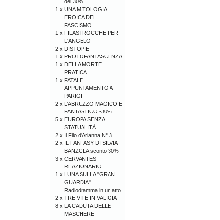
del 30%
1 x
UNA MITOLOGIA
EROICA DEL
FASCISMO
1 x
FILASTROCCHE PER
L'ANGELO
2 x
DISTOPIE
1 x
PROTOFANTASCENZA
1 x
DELLA MORTE
PRATICA
1 x
FATALE
APPUNTAMENTO A
PARIGI
2 x
L’ABRUZZO MAGICO E
FANTASTICO -30%
5 x
EUROPA SENZA
STATUALITÀ
2 x
Il Filo d'Arianna N° 3
2 x
IL FANTASY DI SILVIA
BANZOLA sconto 30%
3 x
CERVANTES
REAZIONARIO
1 x
LUNA SULLA "GRAN
GUARDIA"
Radiodramma in un atto
2 x
TRE VITE IN VALIGIA
8 x
LA CADUTA DELLE
MASCHERE