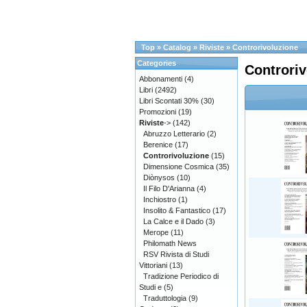
Top
»
Catalog
»
Riviste
»
Controrivoluzione
Categories
Controriv
Abbonamenti
(4)
Libri
(2492)
Libri Scontati 30%
(30)
Promozioni
(19)
Riviste
->
(142)
Abruzzo Letterario
(2)
Berenice
(17)
Controrivoluzione
(15)
Dimensione Cosmica
(35)
Diònysos
(10)
Il Filo D'Arianna
(4)
Inchiostro
(1)
Insolito & Fantastico
(17)
La Calce e il Dado
(3)
Merope
(11)
Philomath News
RSV Rivista di Studi
Vittoriani
(13)
Tradizione Periodico di
Studi e
(5)
Traduttologia
(9)