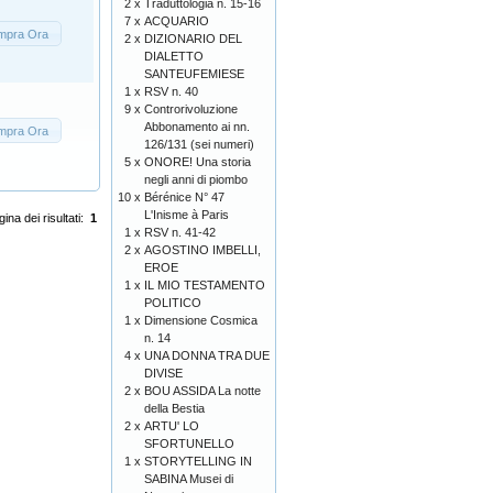
2 x
Traduttologia n. 15-16
7 x
ACQUARIO
mpra Ora
2 x
DIZIONARIO DEL
DIALETTO
SANTEUFEMIESE
1 x
RSV n. 40
9 x
Controrivoluzione
Abbonamento ai nn.
mpra Ora
126/131 (sei numeri)
5 x
ONORE! Una storia
negli anni di piombo
10 x
Bérénice N° 47
L'Inisme à Paris
ina dei risultati:
1
1 x
RSV n. 41-42
2 x
AGOSTINO IMBELLI,
EROE
1 x
IL MIO TESTAMENTO
POLITICO
1 x
Dimensione Cosmica
n. 14
4 x
UNA DONNA TRA DUE
DIVISE
2 x
BOU ASSIDA La notte
della Bestia
2 x
ARTU' LO
SFORTUNELLO
1 x
STORYTELLING IN
SABINA Musei di