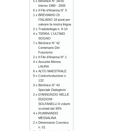
5 x
Bérénice N° 34/35
Inismo 1980 - 2005
6 x
Il Filo d'Arianna N° 3
1 x
BREVIARIO DI
ITALIANO 18 punti per
salvare la nostra lingua
2 x
Traduttologia n. 9-10
4 x
TERRA. L'ULTIMO
SOGNO
7 x
Bérénice N° 42
Centenario Del
Futurismo
2 x
Il Filo d'Arianna N° 1
4 x
Assunta Menna:
LAURA
6 x
ALTO MAESTRALE
9 x
Controrivoluzione n.
132
3 x
Bérénice N° 43
Speciale Dialogismi
2 x
D'ANNUNZIO NELLE
EDIZIONI
SOLFANELLI 6 volumi
scontati del 30%
4 x
RUMINANDO
MESSALINA
2 x
Dimensione Cosmica
n. 01