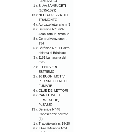
FANTASTICO
1 x
SILVA SAMBUCETI
(1095-1099)
13 x
NELLA BREZZA DEL
TRAMONTO
4 x
Abruzzo letterario n. 3
6 x
Bérénice N° 36/37
Jean-Arthur Rimbaud
8 x
Controrivoluzione n.
134
6 x
Bérénice N° 51 L'altra
chioma di Bérénice
3 x
1181 La nascita del
mito
2 x
IL PENSIERO
ESTREMO
2 x
10 BUONI MOTIVI
PER SMETTERE DI
FUMARE
6 x
CLUB DEI LETTORI
6 x
CAN I HAVE THE
FIRST SLIDE,
PLEASE?
13 x
Bérénice N° 48
Conoscenze narrate
(1)
1 x
Traduttologia n. 19-20
6 x
Il Filo d'Arianna N° 4