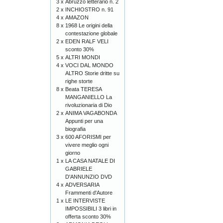
3 x
Abruzzo letterario n. 2
2 x
INCHIOSTRO n. 91
4 x
AMAZON
8 x
1968 Le origini della
contestazione globale
2 x
EDEN RALF VELI
sconto 30%
5 x
ALTRI MONDI
4 x
VOCI DAL MONDO
ALTRO Storie dritte su
righe storte
8 x
Beata TERESA
MANGANIELLO La
rivoluzionaria di Dio
2 x
ANIMA VAGABONDA
Appunti per una
biografia
3 x
600 AFORISMI per
vivere meglio ogni
giorno
1 x
LA CASA NATALE DI
GABRIELE
D'ANNUNZIO DVD
4 x
ADVERSARIA
Frammenti d'Autore
1 x
LE INTERVISTE
IMPOSSIBILI 3 libri in
offerta sconto 30%