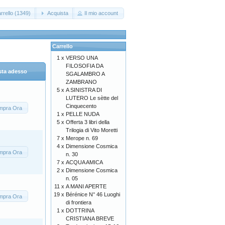
rrello (1349)
Acquista
Il mio account
Carrello
1 x
VERSO UNA
FILOSOFIA DA
sta adesso
SGALAMBRO A
ZAMBRANO
5 x
A SINISTRA DI
LUTERO Le sètte del
Cinquecento
mpra Ora
1 x
PELLE NUDA
5 x
Offerta 3 libri della
Trilogia di Vito Moretti
7 x
Merope n. 69
4 x
Dimensione Cosmica
mpra Ora
n. 30
7 x
ACQUA AMICA
2 x
Dimensione Cosmica
n. 05
11 x
A MANI APERTE
19 x
Bérénice N° 46 Luoghi
mpra Ora
di frontiera
1 x
DOTTRINA
CRISTIANA BREVE