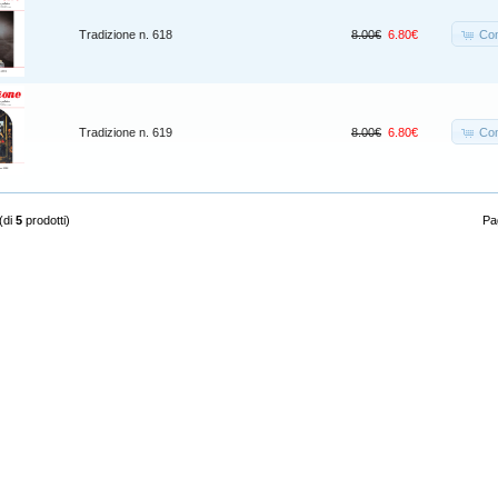
Co
Tradizione n. 618
8.00€
6.80€
Co
Tradizione n. 619
8.00€
6.80€
(di
5
prodotti)
Pag