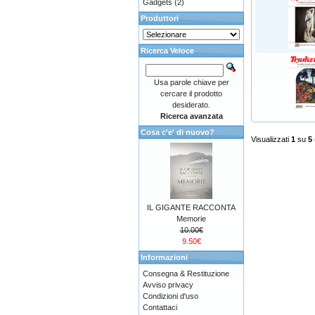
Gadgets
(2)
Produttori
Ricerca Veloce
Usa parole chiave per
cercare il prodotto
desiderato.
Ricerca avanzata
Cosa c'e' di nuovo?
Visualizzati
1
su
5
IL GIGANTE RACCONTA
Memorie
10.00€
9.50€
Informazioni
Consegna & Restituzione
Avviso privacy
Condizioni d'uso
Contattaci