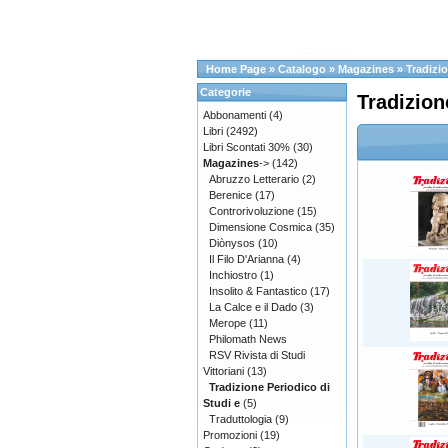
Home Page
»
Catalogo
»
Magazines
»
Tradizio
Categorie
Tradizion
Abbonamenti
(4)
Libri
(2492)
Libri Scontati 30%
(30)
Magazines
->
(142)
Abruzzo Letterario
(2)
Berenice
(17)
Controrivoluzione
(15)
Dimensione Cosmica
(35)
Diònysos
(10)
Il Filo D'Arianna
(4)
Inchiostro
(1)
Insolito & Fantastico
(17)
La Calce e il Dado
(3)
Merope
(11)
Philomath News
RSV Rivista di Studi
Vittoriani
(13)
Tradizione Periodico di
Studi e
(5)
Traduttologia
(9)
Promozioni
(19)