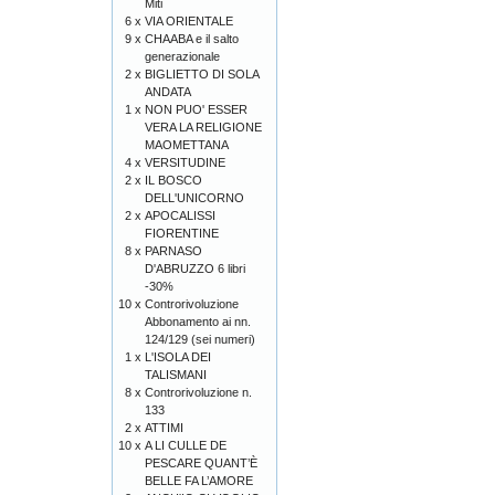
Miti
6 x
VIA ORIENTALE
9 x
CHAABA e il salto
generazionale
2 x
BIGLIETTO DI SOLA
ANDATA
1 x
NON PUO' ESSER
VERA LA RELIGIONE
MAOMETTANA
4 x
VERSITUDINE
2 x
IL BOSCO
DELL'UNICORNO
2 x
APOCALISSI
FIORENTINE
8 x
PARNASO
D'ABRUZZO 6 libri
-30%
10 x
Controrivoluzione
Abbonamento ai nn.
124/129 (sei numeri)
1 x
L'ISOLA DEI
TALISMANI
8 x
Controrivoluzione n.
133
2 x
ATTIMI
10 x
A LI CULLE DE
PESCARE QUANT’È
BELLE FA L’AMORE