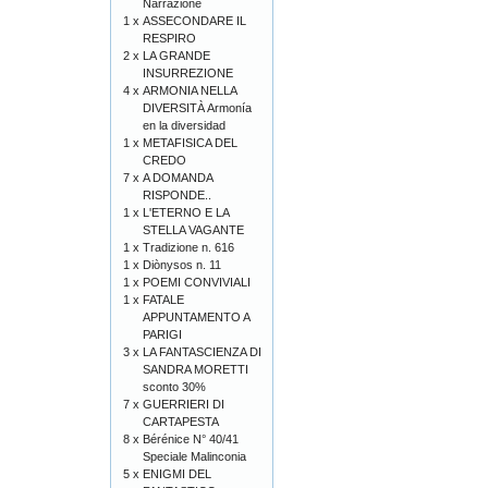
Narrazione
1 x
ASSECONDARE IL
RESPIRO
2 x
LA GRANDE
INSURREZIONE
4 x
ARMONIA NELLA
DIVERSITÀ Armonía
en la diversidad
1 x
METAFISICA DEL
CREDO
7 x
A DOMANDA
RISPONDE..
1 x
L'ETERNO E LA
STELLA VAGANTE
1 x
Tradizione n. 616
1 x
Diònysos n. 11
1 x
POEMI CONVIVIALI
1 x
FATALE
APPUNTAMENTO A
PARIGI
3 x
LA FANTASCIENZA DI
SANDRA MORETTI
sconto 30%
7 x
GUERRIERI DI
CARTAPESTA
8 x
Bérénice N° 40/41
Speciale Malinconia
5 x
ENIGMI DEL