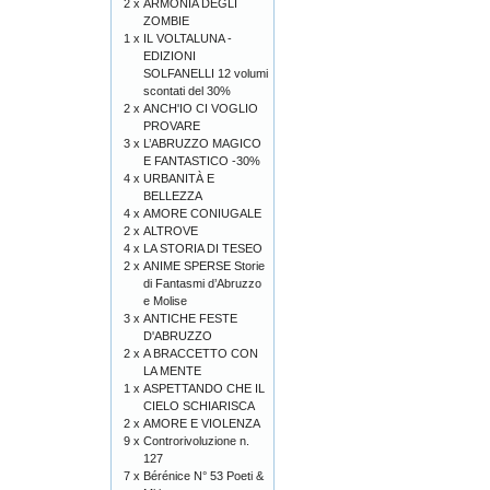
2 x
ARMONIA DEGLI
ZOMBIE
1 x
IL VOLTALUNA -
EDIZIONI
SOLFANELLI 12 volumi
scontati del 30%
2 x
ANCH'IO CI VOGLIO
PROVARE
3 x
L’ABRUZZO MAGICO
E FANTASTICO -30%
4 x
URBANITÀ E
BELLEZZA
4 x
AMORE CONIUGALE
2 x
ALTROVE
4 x
LA STORIA DI TESEO
2 x
ANIME SPERSE Storie
di Fantasmi d’Abruzzo
e Molise
3 x
ANTICHE FESTE
D'ABRUZZO
2 x
A BRACCETTO CON
LA MENTE
1 x
ASPETTANDO CHE IL
CIELO SCHIARISCA
2 x
AMORE E VIOLENZA
9 x
Controrivoluzione n.
127
7 x
Bérénice N° 53 Poeti &