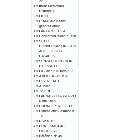
22
1 x
Italiæ Medievalis
Historiæ II
2 x
LILITH
2 x
CHAABA e il salto
generazionale
1 x
FANTAPOLITICA
1 x
Controrivoluzione n. 128
1 x
SETTE
CONVERSAZIONI CON
ADOLFO BIOY
CASARES
2 x
SENZA CORPO NON
C'È REATO
1 x
La Calce e il Dado n. 2
1 x
A BOCCA CHIUSA
3 x
DISEREDATI
2 x
A-Mare
1 x
72 ORE
2 x
PARNASO D'ABRUZZO
6 libri -30%
1 x
L'UOMO PERFETTO
3 x
Dimensione Cosmica n.
15
5 x
RSV n. 45
4 x
ERA IL MAGGIO
ODOROSO...
2 x
Bérénice N° 49