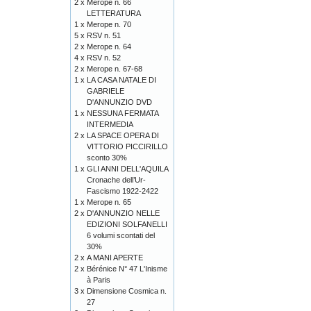
2 x
Merope n. 66
LETTERATURA
1 x
Merope n. 70
5 x
RSV n. 51
2 x
Merope n. 64
4 x
RSV n. 52
2 x
Merope n. 67-68
1 x
LA CASA NATALE DI
GABRIELE
D'ANNUNZIO DVD
1 x
NESSUNA FERMATA
INTERMEDIA
2 x
LA SPACE OPERA DI
VITTORIO PICCIRILLO
sconto 30%
1 x
GLI ANNI DELL'AQUILA
Cronache dell’Ur-
Fascismo 1922-2422
1 x
Merope n. 65
2 x
D'ANNUNZIO NELLE
EDIZIONI SOLFANELLI
6 volumi scontati del
30%
2 x
A MANI APERTE
2 x
Bérénice N° 47 L'Inisme
à Paris
3 x
Dimensione Cosmica n.
27