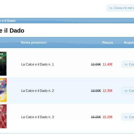
Cosa c'è nel c
 e il Dado
e il Dado
Nome prodotto+
Prezzo
Acqui
Co
La Calce e il Dado n. 1
12.00€
11.40€
Co
La Calce e il Dado n. 2
13.00€
12.35€
Co
La Calce e il Dado n. 3
16.00€
15.20€