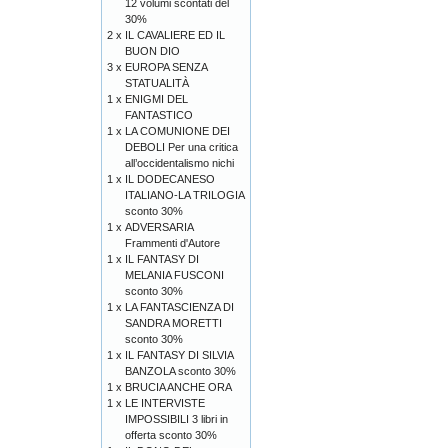
12 volumi scontati del
30%
2 x
IL CAVALIERE ED IL
BUON DIO
3 x
EUROPA SENZA
STATUALITÀ
1 x
ENIGMI DEL
FANTASTICO
1 x
LA COMUNIONE DEI
DEBOLI Per una critica
all’occidentalismo nichi
1 x
IL DODECANESO
ITALIANO-LA TRILOGIA
sconto 30%
1 x
ADVERSARIA
Frammenti d'Autore
1 x
IL FANTASY DI
MELANIA FUSCONI
sconto 30%
1 x
LA FANTASCIENZA DI
SANDRA MORETTI
sconto 30%
1 x
IL FANTASY DI SILVIA
BANZOLA sconto 30%
1 x
BRUCIA ANCHE ORA
1 x
LE INTERVISTE
IMPOSSIBILI 3 libri in
offerta sconto 30%