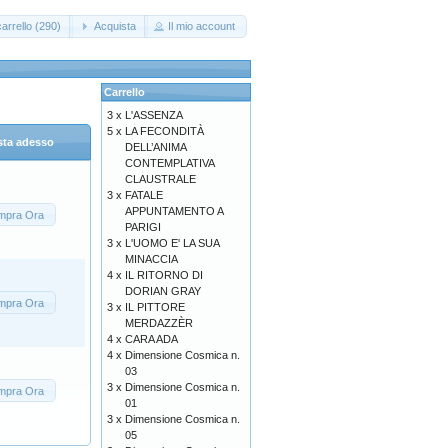
arrello (290)
Acquista
Il mio account
Carrello
3 x
L'ASSENZA
5 x
LA FECONDITÀ
sta adesso
DELL’ANIMA
CONTEMPLATIVA
CLAUSTRALE
3 x
FATALE
APPUNTAMENTO A
mpra Ora
PARIGI
3 x
L'UOMO E' LA SUA
MINACCIA
4 x
IL RITORNO DI
DORIAN GRAY
mpra Ora
3 x
IL PITTORE
MERDAZZÈR
4 x
CARA ADA
4 x
Dimensione Cosmica n.
03
3 x
Dimensione Cosmica n.
mpra Ora
01
3 x
Dimensione Cosmica n.
05