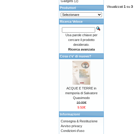
Gadgets
(2)
Visualizzati
1
su
3
Produttori
Ricerca Veloce
Usa parole chiave per
cercare il prodotto
desiderato.
Ricerca avanzata
Cosa c'e' di nuovo?
ACQUE E TERRE in
memporia di Salvatore
Quasimodo
10.00€
9.50€
Informazioni
Consegna & Restituzione
Avviso privacy
Condizioni d'uso