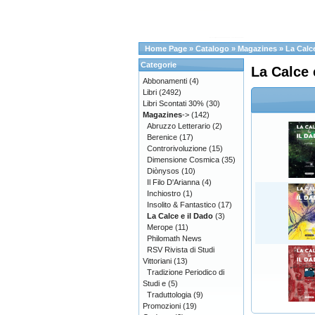
Home Page
»
Catalogo
»
Magazines
»
La Calce
Categorie
La Calce 
Abbonamenti
(4)
Libri
(2492)
Libri Scontati 30%
(30)
Magazines
->
(142)
Abruzzo Letterario
(2)
Berenice
(17)
Controrivoluzione
(15)
Dimensione Cosmica
(35)
Diònysos
(10)
Il Filo D'Arianna
(4)
Inchiostro
(1)
Insolito & Fantastico
(17)
La Calce e il Dado
(3)
Merope
(11)
Philomath News
RSV Rivista di Studi
Vittoriani
(13)
Tradizione Periodico di
Studi e
(5)
Traduttologia
(9)
Promozioni
(19)