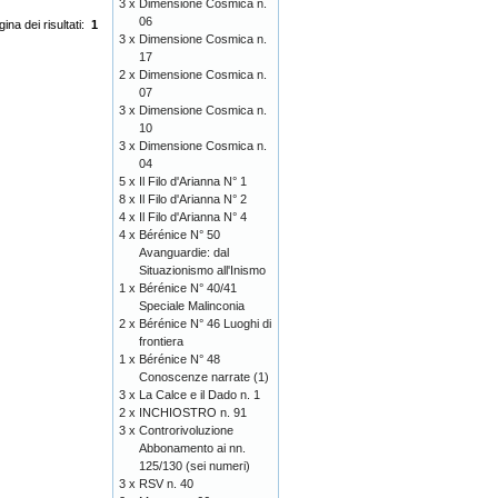
3 x
Dimensione Cosmica n.
06
ina dei risultati:
1
3 x
Dimensione Cosmica n.
17
2 x
Dimensione Cosmica n.
07
3 x
Dimensione Cosmica n.
10
3 x
Dimensione Cosmica n.
04
5 x
Il Filo d'Arianna N° 1
8 x
Il Filo d'Arianna N° 2
4 x
Il Filo d'Arianna N° 4
4 x
Bérénice N° 50
Avanguardie: dal
Situazionismo all'Inismo
1 x
Bérénice N° 40/41
Speciale Malinconia
2 x
Bérénice N° 46 Luoghi di
frontiera
1 x
Bérénice N° 48
Conoscenze narrate (1)
3 x
La Calce e il Dado n. 1
2 x
INCHIOSTRO n. 91
3 x
Controrivoluzione
Abbonamento ai nn.
125/130 (sei numeri)
3 x
RSV n. 40