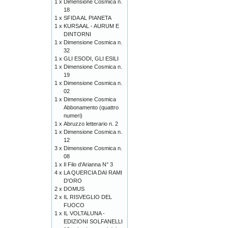
1 x
Dimensione Cosmica n.
18
1 x
SFIDA AL PIANETA
1 x
KURSAAL - AURUM E
DINTORNI
1 x
Dimensione Cosmica n.
32
1 x
GLI ESODI, GLI ESILI
1 x
Dimensione Cosmica n.
19
1 x
Dimensione Cosmica n.
02
1 x
Dimensione Cosmica
Abbonamento (quattro
numeri)
1 x
Abruzzo letterario n. 2
1 x
Dimensione Cosmica n.
12
3 x
Dimensione Cosmica n.
08
1 x
Il Filo d'Arianna N° 3
4 x
LA QUERCIA DAI RAMI
D'ORO
2 x
DOMUS
2 x
IL RISVEGLIO DEL
FUOCO
1 x
IL VOLTALUNA -
EDIZIONI SOLFANELLI