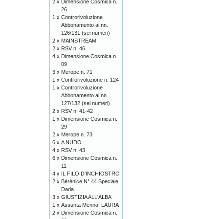
2 x
Dimensione Cosmica n.
26
1 x
Controrivoluzione
Abbonamento ai nn.
126/131 (sei numeri)
2 x
MAINSTREAM
2 x
RSV n. 46
4 x
Dimensione Cosmica n.
09
3 x
Merope n. 71
1 x
Controrivoluzione n. 124
1 x
Controrivoluzione
Abbonamento ai nn.
127/132 (sei numeri)
2 x
RSV n. 41-42
1 x
Dimensione Cosmica n.
29
2 x
Merope n. 73
6 x
A NUDO
4 x
RSV n. 43
6 x
Dimensione Cosmica n.
11
4 x
IL FILO D'INCHIOSTRO
2 x
Bérénice N° 44 Speciale
Dada
3 x
GIUSTIZIA ALL'ALBA
1 x
Assunta Menna: LAURA
2 x
Dimensione Cosmica n.