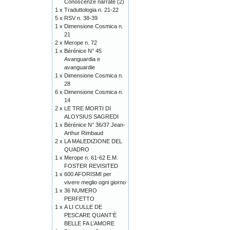
Conoscenze narrate (2)
1 x
Traduttologia n. 21-22
5 x
RSV n. 38-39
1 x
Dimensione Cosmica n.
21
2 x
Merope n. 72
1 x
Bérénice N° 45
Avanguardia e
avanguardie
1 x
Dimensione Cosmica n.
28
6 x
Dimensione Cosmica n.
14
2 x
LE TRE MORTI DI
ALOYSIUS SAGREDI
1 x
Bérénice N° 36/37 Jean-
Arthur Rimbaud
2 x
LA MALEDIZIONE DEL
QUADRO
1 x
Merope n. 61-62 E.M.
FOSTER REVISITED
1 x
600 AFORISMI per
vivere meglio ogni giorno
1 x
36 NUMERO
PERFETTO
1 x
A LI CULLE DE
PESCARE QUANT’È
BELLE FA L’AMORE