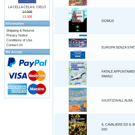
LA CELLA CELA IL CIELO
14.00€
13.30€
DOMUS
Information
Shipping & Returns
Privacy Notice
Conditions of Use
Contact Us
EUROPA SENZA STAT
We Accept
FATALE APPUNTAME
PARIGI
GIUSTIZIA ALL'ALBA
IL CAVALIERE ED IL
DIO