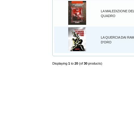
LA MALEDIZIONE DE
QUADRO
LA QUERCIA DAI RAM
D'ORO
Displaying
1
to
20
(of
30
products)