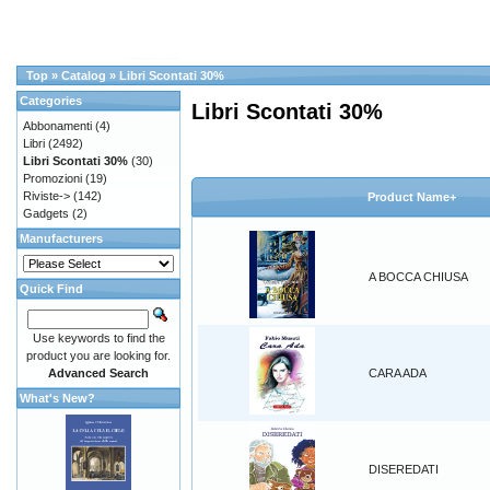
Top
»
Catalog
»
Libri Scontati 30%
Categories
Libri Scontati 30%
Abbonamenti
(4)
Libri
(2492)
Libri Scontati 30%
(30)
Promozioni
(19)
Riviste->
(142)
Product Name+
Gadgets
(2)
Manufacturers
A BOCCA CHIUSA
Quick Find
Use keywords to find the
product you are looking for.
Advanced Search
CARA ADA
What's New?
DISEREDATI