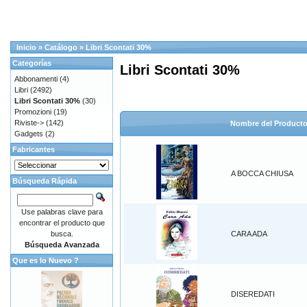
Inicio
»
Catálogo
»
Libri Scontati 30%
Categorías
Libri Scontati 30%
Abbonamenti
(4)
Libri
(2492)
Libri Scontati 30%
(30)
Promozioni
(19)
Riviste->
(142)
Nombre del Product
Gadgets
(2)
Fabricantes
A BOCCA CHIUSA
Búsqueda Rápida
Use palabras clave para
encontrar el producto que
busca.
CARA ADA
Búsqueda Avanzada
Que es lo Nuevo ?
DISEREDATI