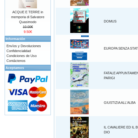
ACQUE E TERRE in
memporia di Salvatore
DOMUS
Quasimodo
10.00€
9.50€
Información
Envíos y Devoluciones
EUROPA SENZA STAT
Confidencialidad
Condiciones de Uso
Contáctenos
Aceptamos
FATALE APPUNTAME
PARIGI
GIUSTIZIA ALL'ALBA
IL CAVALIERE ED IL
DIO