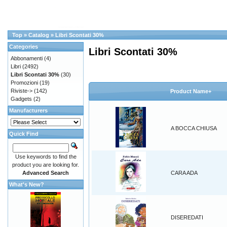
Top
»
Catalog
»
Libri Scontati 30%
Categories
Libri Scontati 30%
Abbonamenti
(4)
Libri
(2492)
Libri Scontati 30%
(30)
Promozioni
(19)
Riviste->
(142)
Product Name+
Gadgets
(2)
Manufacturers
A BOCCA CHIUSA
Quick Find
Use keywords to find the
product you are looking for.
Advanced Search
CARA ADA
What's New?
DISEREDATI