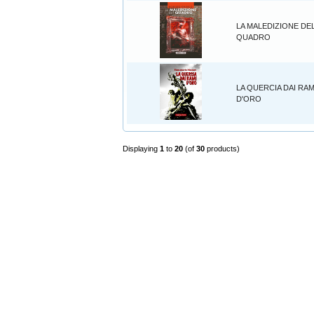
LA MALEDIZIONE DE
QUADRO
LA QUERCIA DAI RAM
D'ORO
Displaying
1
to
20
(of
30
products)