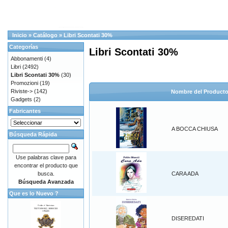
Inicio
»
Catálogo
»
Libri Scontati 30%
Categorías
Libri Scontati 30%
Abbonamenti
(4)
Libri
(2492)
Libri Scontati 30%
(30)
Promozioni
(19)
Riviste->
(142)
Nombre del Product
Gadgets
(2)
Fabricantes
A BOCCA CHIUSA
Búsqueda Rápida
Use palabras clave para
encontrar el producto que
busca.
CARA ADA
Búsqueda Avanzada
Que es lo Nuevo ?
DISEREDATI