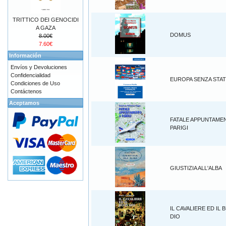
TRITTICO DEI GENOCIDI
A GAZA
DOMUS
8.00€
7.60€
Información
Envíos y Devoluciones
Confidencialidad
EUROPA SENZA STAT
Condiciones de Uso
Contáctenos
Aceptamos
FATALE APPUNTAME
PARIGI
GIUSTIZIA ALL'ALBA
IL CAVALIERE ED IL
DIO