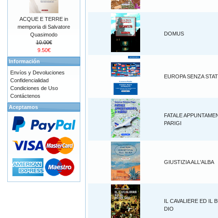
ACQUE E TERRE in
memporia di Salvatore
DOMUS
Quasimodo
10.00€
9.50€
Información
Envíos y Devoluciones
EUROPA SENZA STAT
Confidencialidad
Condiciones de Uso
Contáctenos
Aceptamos
FATALE APPUNTAME
PARIGI
GIUSTIZIA ALL'ALBA
IL CAVALIERE ED IL
DIO