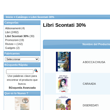
Inicio
»
Catálogo
»
Libri Scontati 30%
Categorías
Libri Scontati 30%
Abbonamenti
(4)
Libri
(2492)
Libri Scontati 30%
(30)
Promozioni
(19)
Riviste->
(142)
Nombre del Product
Gadgets
(2)
Fabricantes
A BOCCA CHIUSA
Búsqueda Rápida
Use palabras clave para
encontrar el producto que
busca.
CARA ADA
Búsqueda Avanzada
Que es lo Nuevo ?
DISEREDATI