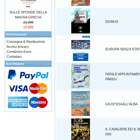
SULLE SPONDE DELLA
MAGNA GRECIA
DOMUS
21.00€
19.95€
Informazioni
Consegna & Restituzione
Avviso privacy
EUROPA SENZA STAT
Condizioni d'uso
Contattaci
Accettiamo
FATALE APPUNTAME
PARIGI
GIUSTIZIA ALL'ALBA
IL CAVALIERE ED IL
DIO