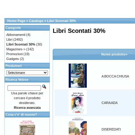
Home Page
»
Catalogo
»
Libri Scontati 30%
Categorie
Libri Scontati 30%
Abbonamenti
(4)
Libri
(2492)
Libri Scontati 30%
(30)
Magazines->
(142)
Promozioni
(19)
Nome prodotto+
Gadgets
(2)
Produttori
A BOCCA CHIUSA
Ricerca Veloce
Usa parole chiave per
cercare il prodotto
desiderato.
CARA ADA
Ricerca avanzata
Cosa c'e' di nuovo?
DISEREDATI