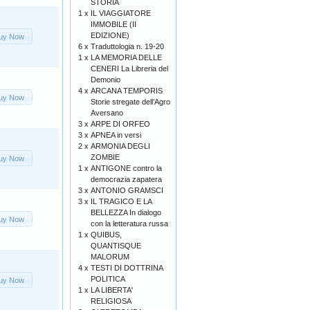
STORIA
1 x
IL VIAGGIATORE
IMMOBILE (II
EDIZIONE)
uy Now
6 x
Traduttologia n. 19-20
1 x
LA MEMORIA DELLE
CENERI La Libreria del
Demonio
4 x
ARCANA TEMPORIS
uy Now
Storie stregate dell’Agro
Aversano
3 x
ARPE DI ORFEO
3 x
APNEA in versi
2 x
ARMONIA DEGLI
ZOMBIE
uy Now
1 x
ANTIGONE contro la
democrazia zapatera
3 x
ANTONIO GRAMSCI
3 x
IL TRAGICO E LA
BELLEZZA In dialogo
uy Now
con la letteratura russa
1 x
QUIBUS,
QUANTISQUE
MALORUM
4 x
TESTI DI DOTTRINA
POLITICA
uy Now
1 x
LA LIBERTA'
RELIGIOSA