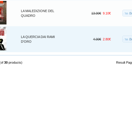
LA MALEDIZIONE DEL
B
13.00€
9.10€
QUADRO
LA QUERCIA DAI RAMI
B
4.00€
2.80€
D'ORO
(of
30
products)
Result Pa