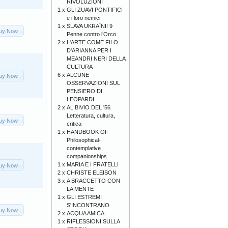
RIVOLUZIONI
1 x
GLI ZUAVI PONTIFICI
e i loro nemici
1 x
SLAVA UKRAÏNI! 9
uy Now
Penne contro l’Orco
2 x
L'ARTE COME FILO
D'ARIANNA PER I
MEANDRI NERI DELLA
CULTURA
6 x
ALCUNE
uy Now
OSSERVAZIONI SUL
PENSIERO DI
LEOPARDI
2 x
AL BIVIO DEL '56
Letteratura, cultura,
uy Now
critica
1 x
HANDBOOK OF
Philosophical-
contemplative
companionships
1 x
MARIA E I FRATELLI
uy Now
2 x
CHRISTE ELEISON
3 x
A BRACCETTO CON
LA MENTE
1 x
GLI ESTREMI
S'INCONTRANO
uy Now
2 x
ACQUA AMICA
1 x
RIFLESSIONI SULLA