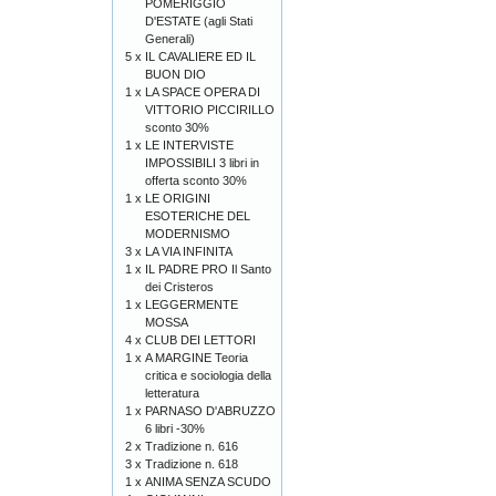
POMERIGGIO
D'ESTATE (agli Stati
Generali)
5 x
IL CAVALIERE ED IL
BUON DIO
1 x
LA SPACE OPERA DI
VITTORIO PICCIRILLO
sconto 30%
1 x
LE INTERVISTE
IMPOSSIBILI 3 libri in
offerta sconto 30%
1 x
LE ORIGINI
ESOTERICHE DEL
MODERNISMO
3 x
LA VIA INFINITA
1 x
IL PADRE PRO Il Santo
dei Cristeros
1 x
LEGGERMENTE
MOSSA
4 x
CLUB DEI LETTORI
1 x
A MARGINE Teoria
critica e sociologia della
letteratura
1 x
PARNASO D'ABRUZZO
6 libri -30%
2 x
Tradizione n. 616
3 x
Tradizione n. 618
1 x
ANIMA SENZA SCUDO