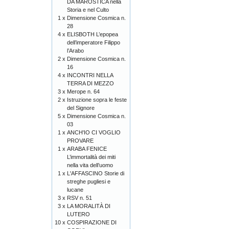
DA MAROSTICA nella
Storia e nel Culto
1 x
Dimensione Cosmica n.
28
4 x
ELISBOTH L’epopea
dell’imperatore Filippo
l’Arabo
2 x
Dimensione Cosmica n.
16
4 x
INCONTRI NELLA
TERRA DI MEZZO
3 x
Merope n. 64
2 x
Istruzione sopra le feste
del Signore
5 x
Dimensione Cosmica n.
03
1 x
ANCH'IO CI VOGLIO
PROVARE
1 x
ARABA FENICE
L’immortalità dei miti
nella vita dell’uomo
1 x
L'AFFASCINO Storie di
streghe pugliesi e
lucane
3 x
RSV n. 51
3 x
LA MORALITÀ DI
LUTERO
10 x
COSPIRAZIONE DI