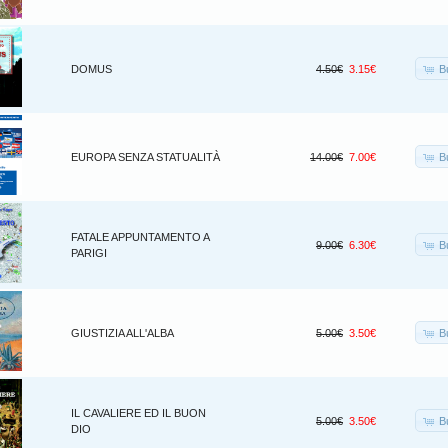
B
DOMUS
4.50€
3.15€
B
EUROPA SENZA STATUALITÀ
14.00€
7.00€
FATALE APPUNTAMENTO A
B
9.00€
6.30€
PARIGI
B
GIUSTIZIA ALL'ALBA
5.00€
3.50€
IL CAVALIERE ED IL BUON
B
5.00€
3.50€
DIO