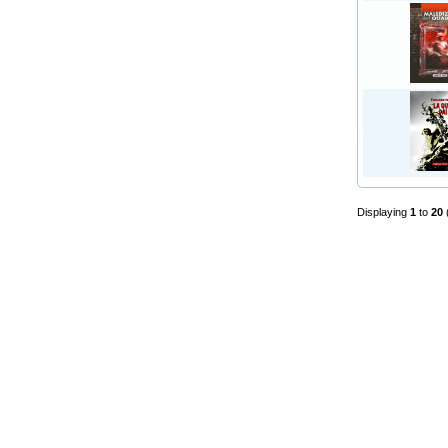
Displaying
1
to
20