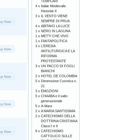
TEMPLARI
4 x
Italiæ Medievalis
Historiæ II
3 x
IL VENTO VIENE
SEMPRE DI PRUA
uy Now
4 x
ABITAVO LA LUCE
1 x
NERO IN LAGUNA
1 x
METTI CHE VIVO
1 x
FANTAPOLITICA
3 x
L'ERESIA
uy Now
ANTILITURGICA E LA
RIFORMA
PROTESTANTE
3 x
UN PACCO DI FOGLI
BIANCHI
2 x
HOTEL DE COLOMBIA
uy Now
5 x
Dimensione Cosmica n.
21
3 x
EMOZIONI
5 x
CHAABA e il salto
generazionale
uy Now
5 x
A-Mare
2 x
A MARIA SANTISSIMA
2 x
CATECHISMO DELLA
DOTTRINA CRISTIANA
Classi I e II
8 x
CATECHISMO
uy Now
CATTOLICO SULLE