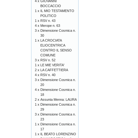
4 x
GIOVANNI
BOCCACCIO
1 x
IL MIO TESTAMENTO
POLITICO
1 x
RSV n. 43
4 x
Merope n. 63
3 x
Dimensione Cosmica n.
30
1 x
LA CROCIATA
ELIOCENTRICA
CONTRO IL SENSO
COMUNE
3 x
RSV n. 52
1 x
LE MIE VERITA'
2 x
LA CAFFETTIERA
4 x
RSV n. 40
3 x
Dimensione Cosmica n.
20
4 x
Dimensione Cosmica n.
18
2 x
Assunta Menna: LAURA
1 x
Dimensione Cosmica n.
29
3 x
Dimensione Cosmica n.
23
1 x
Dimensione Cosmica n.
17
1 x
IL BEATO LORENZINO