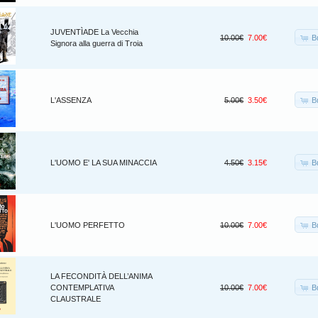
JUVENTÌADE La Vecchia
B
10.00€
7.00€
Signora alla guerra di Troia
B
L'ASSENZA
5.00€
3.50€
B
L'UOMO E' LA SUA MINACCIA
4.50€
3.15€
B
L'UOMO PERFETTO
10.00€
7.00€
LA FECONDITÀ DELL’ANIMA
B
CONTEMPLATIVA
10.00€
7.00€
CLAUSTRALE