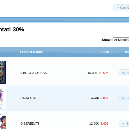
Cart C
ntati 30%
Show:
Product Name+
Price
Bu
B
A BOCCA CHIUSA
15.00€
10.50€
B
CARA ADA
4.00€
2.80€
B
DISEREDATI
12.00€
8.40€