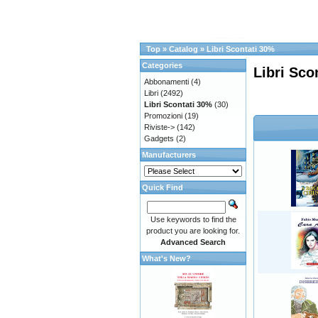
Top
»
Catalog
»
Libri Scontati 30%
Categories
Libri Sco
Abbonamenti
(4)
Libri
(2492)
Libri Scontati 30%
(30)
Promozioni
(19)
Riviste->
(142)
Gadgets
(2)
Manufacturers
Quick Find
Use keywords to find the
product you are looking for.
Advanced Search
What's New?