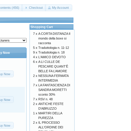
ontents (456)
Checkout
My Account
Shopping Cart
7 x
A CORTA DISTANZA Il
mondo della boxe si
racconta
5 x
Traduttologia n. 11-12
9 x
Traduttologia n. 18
y Now
4 x
L'AMICO DEVOTO
6 x
A LI CULLE DE
PESCARE QUANT’È
BELLE FA L’AMORE
uy Now
2 x
NESSUNA FERMATA
INTERMEDIA
7 x
LA FANTASCIENZA DI
SANDRA MORETTI
sconto 30%
7 x
RSV n. 48
uy Now
2 x
ANTICHE FESTE
D'ABRUZZO
1 x
MARTIRI DELLA
PUREZZA
2 x
IL PROCESSO
uy Now
ALL'ORDINE DEI