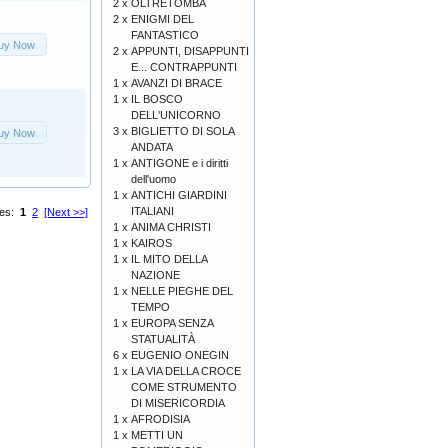
2 x
OLTRETOMBA
2 x
ENIGMI DEL
FANTASTICO
uy Now
2 x
APPUNTI, DISAPPUNTI
E... CONTRAPPUNTI
1 x
AVANZI DI BRACE
1 x
IL BOSCO
DELL'UNICORNO
3 x
BIGLIETTO DI SOLA
uy Now
ANDATA
1 x
ANTIGONE e i diritti
dell'uomo
1 x
ANTICHI GIARDINI
ITALIANI
ges:
1
2
[Next >>]
1 x
ANIMA CHRISTI
1 x
KAIROS
1 x
IL MITO DELLA
NAZIONE
1 x
NELLE PIEGHE DEL
TEMPO
1 x
EUROPA SENZA
STATUALITÀ
6 x
EUGENIO ONEGIN
1 x
LA VIA DELLA CROCE
COME STRUMENTO
DI MISERICORDIA
1 x
AFRODISIA
1 x
METTI UN