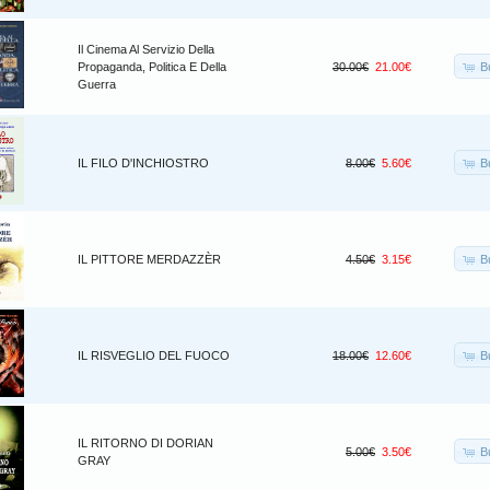
Il Cinema Al Servizio Della
B
Propaganda, Politica E Della
30.00€
21.00€
Guerra
B
IL FILO D'INCHIOSTRO
8.00€
5.60€
B
IL PITTORE MERDAZZÈR
4.50€
3.15€
B
IL RISVEGLIO DEL FUOCO
18.00€
12.60€
IL RITORNO DI DORIAN
B
5.00€
3.50€
GRAY