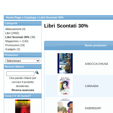
Home Page
»
Catalogo
»
Libri Scontati 30%
Categorie
Libri Scontati 30%
Abbonamenti
(4)
Libri
(2492)
Libri Scontati 30%
(30)
Magazines->
(142)
Promozioni
(19)
Nome prodotto+
Gadgets
(2)
Produttori
A BOCCA CHIUSA
Ricerca Veloce
Usa parole chiave per
cercare il prodotto
desiderato.
CARA ADA
Ricerca avanzata
Cosa c'e' di nuovo?
DISEREDATI