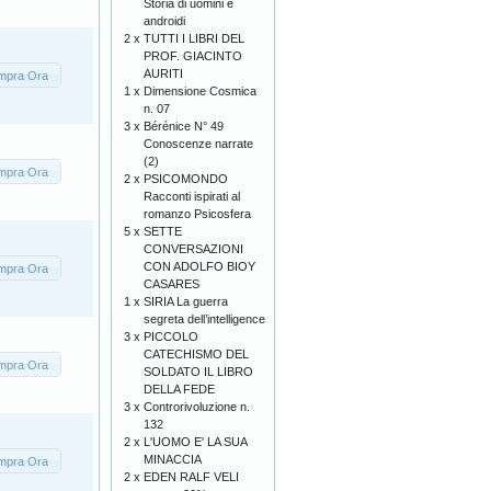
Storia di uomini e
androidi
2 x
TUTTI I LIBRI DEL
PROF. GIACINTO
AURITI
mpra Ora
1 x
Dimensione Cosmica
n. 07
3 x
Bérénice N° 49
Conoscenze narrate
(2)
mpra Ora
2 x
PSICOMONDO
Racconti ispirati al
romanzo Psicosfera
5 x
SETTE
CONVERSAZIONI
CON ADOLFO BIOY
mpra Ora
CASARES
1 x
SIRIA La guerra
segreta dell’intelligence
3 x
PICCOLO
CATECHISMO DEL
mpra Ora
SOLDATO IL LIBRO
DELLA FEDE
3 x
Controrivoluzione n.
132
2 x
L'UOMO E' LA SUA
MINACCIA
mpra Ora
2 x
EDEN RALF VELI