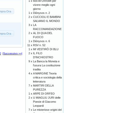
1 x
600 AFORISMI per
vivere meglio ogni
giorno
mpra Ora
1 x
Diònysos n. 2
2 x
CUCCIOLI E BAMBINI
SALVANO IL MONDO
3 x
LA
RACCOMANDAZIONE
2 x
AL DI QUA DEL
mpra Ora
FUOCO
1 x
Diònysos n. 6
11 x
RSV n. 52
1 x
MI VESTIRÒ DI BLU
2 x
IL FILO
2
[Successivo >>]
D'INCHIOSTRO
9 x
La Banca la Moneta e
l'usura La costituzione
tradita
4 x
A MARGINE Teoria
critica e sociologia della
letteratura
7 x
MARTIRI DELLA
PUREZZA
1 x
ARPE DI ORFEO
2 x
U MIAGLIU JURI delle
Poesie di Giacomo
Leopardi
7 x
Le misteriose origini del