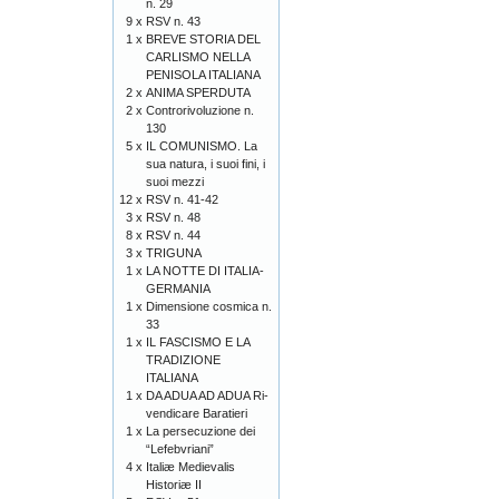
n. 29
9 x
RSV n. 43
1 x
BREVE STORIA DEL
CARLISMO NELLA
PENISOLA ITALIANA
2 x
ANIMA SPERDUTA
2 x
Controrivoluzione n.
130
5 x
IL COMUNISMO. La
sua natura, i suoi fini, i
suoi mezzi
12 x
RSV n. 41-42
3 x
RSV n. 48
8 x
RSV n. 44
3 x
TRIGUNA
1 x
LA NOTTE DI ITALIA-
GERMANIA
1 x
Dimensione cosmica n.
33
1 x
IL FASCISMO E LA
TRADIZIONE
ITALIANA
1 x
DA ADUA AD ADUA Ri-
vendicare Baratieri
1 x
La persecuzione dei
“Lefebvriani”
4 x
Italiæ Medievalis
Historiæ II