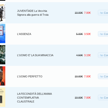
JUVENTÌADE La Vecchia
Co
10.00€
7.00€
Signora alla guerra di Troia
Co
L'ASSENZA
5.00€
3.50€
Co
L'UOMO E' LA SUA MINACCIA
4.50€
3.15€
Co
L'UOMO PERFETTO
10.00€
7.00€
LA FECONDITÀ DELL’ANIMA
Co
CONTEMPLATIVA
10.00€
7.00€
CLAUSTRALE