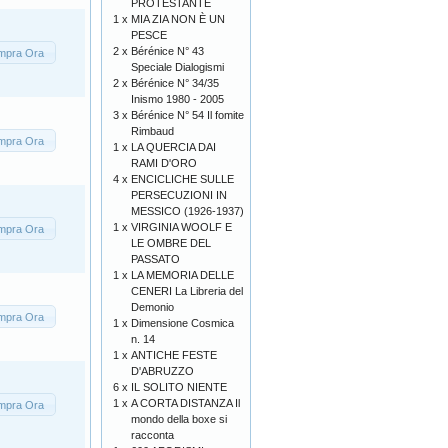
PROTESTANTE
1 x
MIA ZIA NON È UN
PESCE
2 x
Bérénice N° 43
mpra Ora
Speciale Dialogismi
2 x
Bérénice N° 34/35
Inismo 1980 - 2005
3 x
Bérénice N° 54 Il fomite
Rimbaud
mpra Ora
1 x
LA QUERCIA DAI
RAMI D'ORO
4 x
ENCICLICHE SULLE
PERSECUZIONI IN
MESSICO (1926-1937)
1 x
VIRGINIA WOOLF E
mpra Ora
LE OMBRE DEL
PASSATO
1 x
LA MEMORIA DELLE
CENERI La Libreria del
Demonio
mpra Ora
1 x
Dimensione Cosmica
n. 14
1 x
ANTICHE FESTE
D'ABRUZZO
6 x
IL SOLITO NIENTE
1 x
A CORTA DISTANZA Il
mpra Ora
mondo della boxe si
racconta