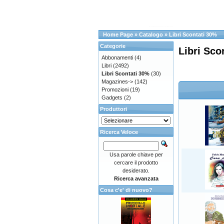
Home Page
»
Catalogo
»
Libri Scontati 30%
Categorie
Libri Sco
Abbonamenti
(4)
Libri
(2492)
Libri Scontati 30%
(30)
Magazines->
(142)
Promozioni
(19)
Gadgets
(2)
Produttori
Ricerca Veloce
Usa parole chiave per
cercare il prodotto
desiderato.
Ricerca avanzata
Cosa c'e' di nuovo?