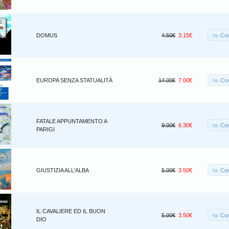
Co
DOMUS
4.50€
3.15€
Co
EUROPA SENZA STATUALITÀ
14.00€
7.00€
FATALE APPUNTAMENTO A
Co
9.00€
6.30€
PARIGI
Co
GIUSTIZIA ALL'ALBA
5.00€
3.50€
IL CAVALIERE ED IL BUON
Co
5.00€
3.50€
DIO