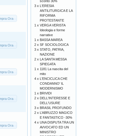
sconto 30%
3 x
L'ERESIA
ANTILITURGICA E LA
RIFORMA
mpra Ora
PROTESTANTE
1 x
VERGA VERISTA
Ideologia e forme
narrative
1 x
BASSA MAREA
2 x
SF SOCIOLOGICA
mpra Ora
3 x
STATO, PATRIA,
NAZIONE
2 x
LA SANTA MESSA
SPIEGATA
1 x
1181 La nascita del
mpra Ora
mito
4 x
L'ENCICLICA CHE
CONDANNO' IL
MODERNISMO
1 x
BRIVIDI
2 x
DELL'INTERESSE E
mpra Ora
DELL'USURE
3 x
BRASIL PROFUNDO
2 x
L’ABRUZZO MAGICO
E FANTASTICO -30%
4 x
UNA DISPUTA TRA UN
mpra Ora
AVVOCATO ED UN
MINISTRO