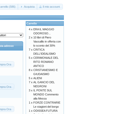
arrello (586)
Acquista
Il mio account
Carrello
4 x
ERA IL MAGGIO
ODOROSO...
2 x
10 libri di Piero
Vassalllo in offerta con
lo sconto del 30%
sta adesso
7 x
CRITICA
DELL'IDEALISMO
5 x
CERIMONIALE DEL
RITO ROMANO
mpra Ora
ANTICO
8 x
CRISTIANESIMO E
GIUDAISMO
5 x
ALIENI
7 x
AL GANCIO DEL
NEGRONI
mpra Ora
3 x
IL PONTE SUL
MONDO Commento
alla Messa
1 x
FORZE CONTRARIE
Le stagioni del borgo
mpra Ora
1 x
ODISSEA FUTURA