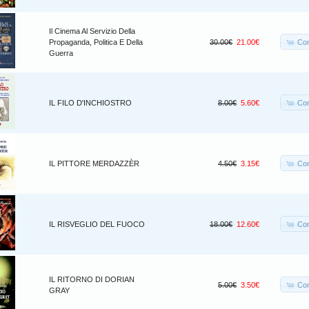
Il Cinema Al Servizio Della
Co
Propaganda, Politica E Della
30.00€
21.00€
Guerra
Co
IL FILO D'INCHIOSTRO
8.00€
5.60€
Co
IL PITTORE MERDAZZÈR
4.50€
3.15€
Co
IL RISVEGLIO DEL FUOCO
18.00€
12.60€
IL RITORNO DI DORIAN
Co
5.00€
3.50€
GRAY