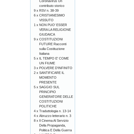
Coronavirus Un
contributo storico
9 x
RSV n. 38-39
6 x
CRISTIANESIMO
VISSUTO
1 x
NON PUO' ESSER
VERA LA RELIGIONE
GIUDAICA
9 x
COSTITUZIONI
FUTURE Racconti
sulla Costituzione
Italiana
5 x
IL TEMPO E' COME
UN FIUME
3 x
POLVERE D'INFINITO
2 x
SANTIFICARE IL
MOMENTO
PRESENTE
5 x
SAGGIO SUL
PRINCIPIO
GENERATORE DELLE
COSTITUZIONI
POLITICHE
4 x
Traduttologia n. 13-14
4 x
Abruzzo letterario n. 3
8 x
Il Cinema Al Servizio
Della Propaganda,
Politica E Della Guerra