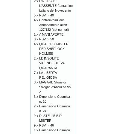
2 x
L'ALTRO E
L'ASSENTE Fantastico
italiano del Novecento
5 x
RSV n. 40
4 x
Controrivoluzione
Abbonamento ai nn.
127/132 (sei numeri)
1 x
A MANI APERTE
3 x
RSV n. 50
4 x
QUATTRO MISTERI
PER SHERLOCK
HOLMES
2 x
LE INSOLITE
VICENDE DI EVA
QUARANTA
7 x
LA LIBERTA'
RELIGIOSA
3 x
MAGARE Storie di
Streghe d'Abruzzo Vol.
2
3 x
Dimensione Cosmica
n. 10
2 x
Dimensione Cosmica
n. 24
9 x
DI STELLE E DI
MISTERI
9 x
RSV n. 46
1 x
Dimensione Cosmica