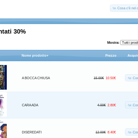
Cosa c'è nel c
ntati 30%
Mostra:
Nome prodotto+
Prezzo
Acqui
Co
A BOCCA CHIUSA
15.00€
10.50€
Co
CARA ADA
4.00€
2.80€
Co
DISEREDATI
12.00€
8.40€