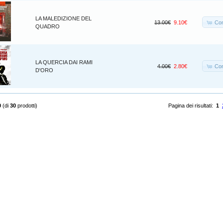
LA MALEDIZIONE DEL
Co
13.00€
9.10€
QUADRO
LA QUERCIA DAI RAMI
Co
4.00€
2.80€
D'ORO
0
(di
30
prodotti)
Pagina dei risultati:
1