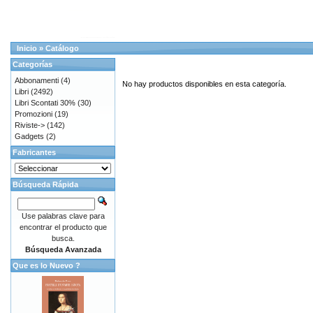
Inicio
»
Catálogo
Categorías
Abbonamenti
(4)
No hay productos disponibles en esta categoría.
Libri
(2492)
Libri Scontati 30%
(30)
Promozioni
(19)
Riviste->
(142)
Gadgets
(2)
Fabricantes
Búsqueda Rápida
Use palabras clave para
encontrar el producto que
busca.
Búsqueda Avanzada
Que es lo Nuevo ?