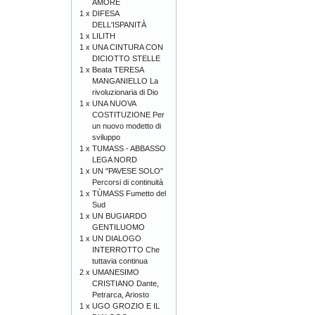
AMORE
1 x
DIFESA
DELL'ISPANITÀ
1 x
LILITH
1 x
UNA CINTURA CON
DICIOTTO STELLE
1 x
Beata TERESA
MANGANIELLO La
rivoluzionaria di Dio
1 x
UNA NUOVA
COSTITUZIONE Per
un nuovo modetto di
sviluppo
1 x
TUMASS - ABBASSO
LEGA NORD
1 x
UN "PAVESE SOLO"
Percorsi di continuità
1 x
TÙMASS Fumetto del
Sud
1 x
UN BUGIARDO
GENTILUOMO
1 x
UN DIALOGO
INTERROTTO Che
tuttavia continua
2 x
UMANESIMO
CRISTIANO Dante,
Petrarca, Ariosto
1 x
UGO GROZIO E IL