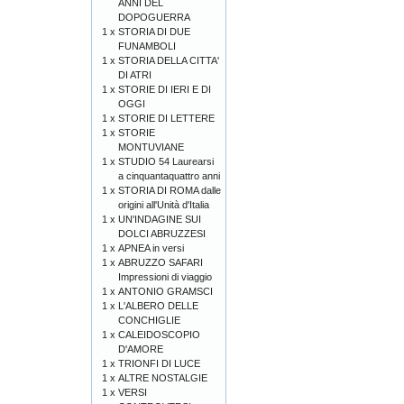
ANNI DEL
DOPOGUERRA
1 x
STORIA DI DUE
FUNAMBOLI
1 x
STORIA DELLA CITTA'
DI ATRI
1 x
STORIE DI IERI E DI
OGGI
1 x
STORIE DI LETTERE
1 x
STORIE
MONTUVIANE
1 x
STUDIO 54 Laurearsi
a cinquantaquattro anni
1 x
STORIA DI ROMA dalle
origini all'Unità d'Italia
1 x
UN'INDAGINE SUI
DOLCI ABRUZZESI
1 x
APNEA in versi
1 x
ABRUZZO SAFARI
Impressioni di viaggio
1 x
ANTONIO GRAMSCI
1 x
L'ALBERO DELLE
CONCHIGLIE
1 x
CALEIDOSCOPIO
D'AMORE
1 x
TRIONFI DI LUCE
1 x
ALTRE NOSTALGIE
1 x
VERSI