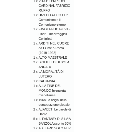
1 x
VITA E TEMPI DEL
CARDINAL FABRIZIO
RUFFO
1 x
UN'ECO A ECO L’Ur-
Comunismo o il
Comunismo eterno
1 x
FAVOLA PLIC Piccoli -
Liberi - Incorreggibili -
Coniglietti
1 x
ARDITI NEL CUORE
da Fiume a Roma
(1919-1922)
1 x
ALTO MAESTRALE
2 x
BIGLIETTO DI SOLA
ANDATA
2 x
LA MORALITÀ DI
LUTERO
1 x
CALUMNIA
1 x
ALLA FINE DEL
MONDO Irrequieta
miscellanea
1 x
1968 Le origini della
contestazione globale
2 x
ALFABETI Le parole di
Dante
5 x
IL FANTASY DI SILVIA
BANZOLA sconto 30%
1 x
ABELARD SOLO PER