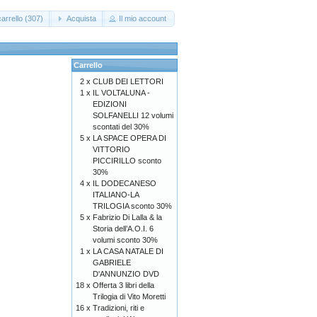
arrello (307)
Acquista
Il mio account
Carrello
2 x
CLUB DEI LETTORI
1 x
IL VOLTALUNA -
EDIZIONI
SOLFANELLI 12 volumi
scontati del 30%
5 x
LA SPACE OPERA DI
VITTORIO
PICCIRILLO sconto
30%
4 x
IL DODECANESO
ITALIANO-LA
TRILOGIA sconto 30%
5 x
Fabrizio Di Lalla & la
Storia dell’A.O.I. 6
volumi sconto 30%
1 x
LA CASA NATALE DI
GABRIELE
D'ANNUNZIO DVD
18 x
Offerta 3 libri della
Trilogia di Vito Moretti
16 x
Tradizioni, riti e