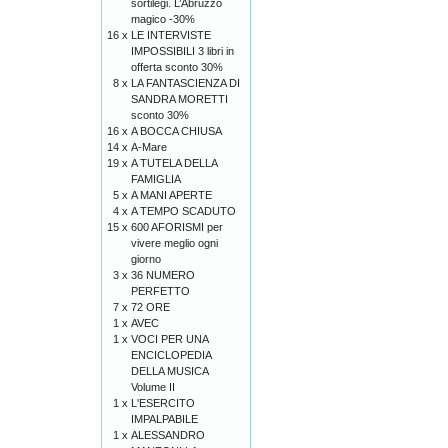
sortilegi. L’Abruzzo
magico -30%
16 x
LE INTERVISTE
IMPOSSIBILI 3 libri in
offerta sconto 30%
8 x
LA FANTASCIENZA DI
SANDRA MORETTI
sconto 30%
16 x
A BOCCA CHIUSA
14 x
A-Mare
19 x
A TUTELA DELLA
FAMIGLIA
5 x
A MANI APERTE
4 x
A TEMPO SCADUTO
15 x
600 AFORISMI per
vivere meglio ogni
giorno
3 x
36 NUMERO
PERFETTO
7 x
72 ORE
1 x
AVEC
1 x
VOCI PER UNA
ENCICLOPEDIA
DELLA MUSICA
Volume II
1 x
L'ESERCITO
IMPALPABILE
1 x
ALESSANDRO