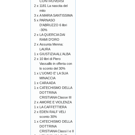
CONTROVERSI
2 x
1181 La nascita del
mito
3 x
A MARIA SANTISSIMA
5 x
PARNASO
D'ABRUZZO 6 libri
-30%
2 x
LA QUERCIA DAI
RAMI D'ORO
2 x
Assunta Menna:
LAURA
1 x
GIUSTIZIA ALL'ALBA
2 x
10 libri di Piero
Vassalllo in offerta con
lo sconto del 30%
1 x
L'UOMO E' LA SUA
MINACCIA
1 x
CARA ADA
1 x
CATECHISMO DELLA
DOTTRINA
CRISTIANA Classe III
2 x
AMORE E VIOLENZA
1 x
LA CAFFETTIERA
2 x
EDEN RALF VELI
sconto 30%
1 x
CATECHISMO DELLA
DOTTRINA
CRISTIANA Classi I e II