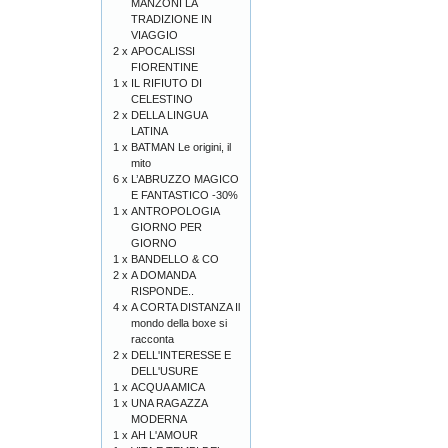
MANZONI LA
TRADIZIONE IN
VIAGGIO
2 x
APOCALISSI
FIORENTINE
1 x
IL RIFIUTO DI
CELESTINO
2 x
DELLA LINGUA
LATINA
1 x
BATMAN Le origini, il
mito
6 x
L’ABRUZZO MAGICO
E FANTASTICO -30%
1 x
ANTROPOLOGIA
GIORNO PER
GIORNO
1 x
BANDELLO & CO
2 x
A DOMANDA
RISPONDE..
4 x
A CORTA DISTANZA Il
mondo della boxe si
racconta
2 x
DELL'INTERESSE E
DELL'USURE
1 x
ACQUA AMICA
1 x
UNA RAGAZZA
MODERNA
1 x
AH L'AMOUR