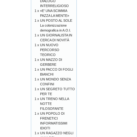
DIALOGO
INTERRELIGIOSO
1 x
«E' UNA SCIMMIA
PAZZA LA MENTE»
1 x
UN POSTO AL SOLE
La colonizzazione
demografica in A.O.I.
1 x
UN GIORNALISTA IN
CERCA DI NOVITÀ
1 x
UN NUOVO
PERCORSO
TEORICO
1 x
UN MAZZO DI
GERBERE
1 x
UN PACCO DI FOGLI
BIANCHI
1 x
UN MONDO SENZA
CONFINI
1 x
UN SEGRETO TUTTO
PER TE
1 x
UN TRENO NELLA
NOTTE
FILOSOFANTE
1 x
UN POPOLO DI
FRENETICI
INFORMATISSIMI
IDIOTI
1 x
UN RAGAZZO NEGLI