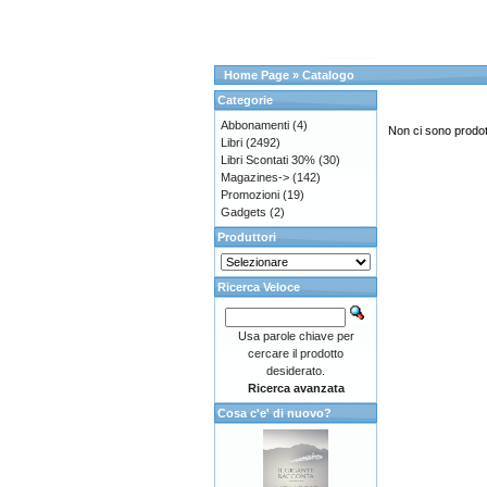
Home Page
»
Catalogo
Categorie
Abbonamenti
(4)
Non ci sono prodott
Libri
(2492)
Libri Scontati 30%
(30)
Magazines->
(142)
Promozioni
(19)
Gadgets
(2)
Produttori
Ricerca Veloce
Usa parole chiave per
cercare il prodotto
desiderato.
Ricerca avanzata
Cosa c'e' di nuovo?