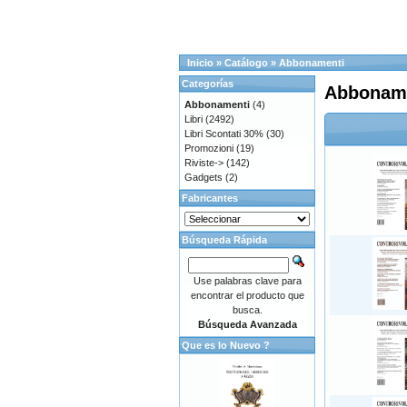
Inicio
»
Catálogo
»
Abbonamenti
Categorías
Abbonam
Abbonamenti
(4)
Libri
(2492)
Libri Scontati 30%
(30)
Promozioni
(19)
Riviste->
(142)
Gadgets
(2)
Fabricantes
Búsqueda Rápida
Use palabras clave para
encontrar el producto que
busca.
Búsqueda Avanzada
Que es lo Nuevo ?