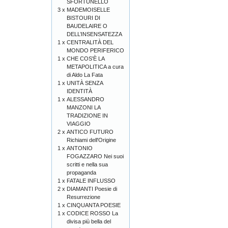
SFORTUNELLO
3 x
MADEMOISELLE
BISTOURI DI
BAUDELAIRE O
DELL’INSENSATEZZA
1 x
CENTRALITÀ DEL
MONDO PERIFERICO
1 x
CHE COS'È LA
METAPOLITICA a cura
di Aldo La Fata
1 x
UNITÀ SENZA
IDENTITÀ
1 x
ALESSANDRO
MANZONI LA
TRADIZIONE IN
VIAGGIO
2 x
ANTICO FUTURO
Richiami dell'Origine
1 x
ANTONIO
FOGAZZARO Nei suoi
scritti e nella sua
propaganda
1 x
FATALE INFLUSSO
2 x
DIAMANTI Poesie di
Resurrezione
1 x
CINQUANTA POESIE
1 x
CODICE ROSSO La
divisa più bella del