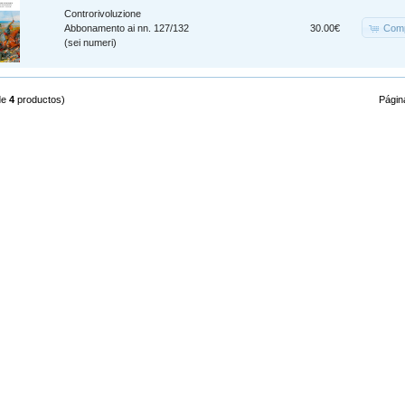
Controrivoluzione
Comp
Abbonamento ai nn. 127/132
30.00€
(sei numeri)
de
4
productos)
Págin