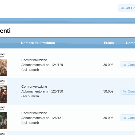
Ver Ce
enti
Nombre del Producto+
Precio
Comp
Controrivoluzione
Comp
Abbonamento ai nn. 124/129
30.00€
(sei numeri)
Controrivoluzione
Comp
Abbonamento ai nn. 125/130
30.00€
(sei numeri)
Controrivoluzione
Comp
Abbonamento ai nn. 126/131
30.00€
(sei numeri)