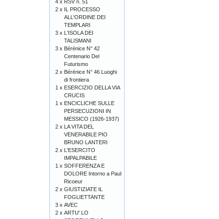
4 x
RSV n. 51
2 x
IL PROCESSO
ALL'ORDINE DEI
TEMPLARI
3 x
L'ISOLA DEI
TALISMANI
3 x
Bérénice N° 42
Centenario Del
Futurismo
2 x
Bérénice N° 46 Luoghi
di frontiera
1 x
ESERCIZIO DELLA VIA
CRUCIS
1 x
ENCICLICHE SULLE
PERSECUZIONI IN
MESSICO (1926-1937)
2 x
LA VITA DEL
VENERABILE PIO
BRUNO LANTERI
2 x
L'ESERCITO
IMPALPABILE
1 x
SOFFERENZA E
DOLORE Intorno a Paul
Ricoeur
2 x
GIUSTIZIATE IL
FOGLIETTANTE
3 x
AVEC
2 x
ARTU' LO