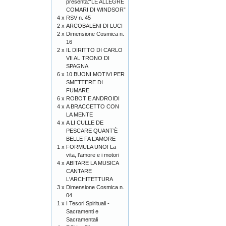
presenta:“LE ALLEGRE
COMARI DI WINDSOR”
4 x
RSV n. 45
2 x
ARCOBALENI DI LUCI
2 x
Dimensione Cosmica n.
16
2 x
IL DIRITTO DI CARLO
VII AL TRONO DI
SPAGNA
6 x
10 BUONI MOTIVI PER
SMETTERE DI
FUMARE
6 x
ROBOT E ANDROIDI
4 x
A BRACCETTO CON
LA MENTE
4 x
A LI CULLE DE
PESCARE QUANT’È
BELLE FA L’AMORE
1 x
FORMULA UNO! La
vita, l’amore e i motori
4 x
ABITARE LA MUSICA
CANTARE
L'ARCHITETTURA
3 x
Dimensione Cosmica n.
04
1 x
I Tesori Spirituali -
Sacramenti e
Sacramentali