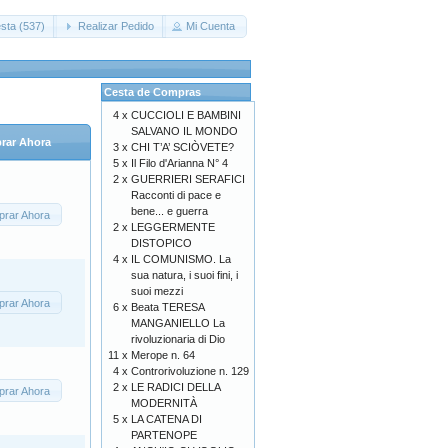
sta (537)
Realizar Pedido
Mi Cuenta
Cesta de Compras
4 x
CUCCIOLI E BAMBINI
SALVANO IL MONDO
rar Ahora
3 x
CHI T’A’ SCIÒVETE?
5 x
Il Filo d'Arianna N° 4
2 x
GUERRIERI SERAFICI
Racconti di pace e
bene... e guerra
rar Ahora
2 x
LEGGERMENTE
DISTOPICO
4 x
IL COMUNISMO. La
sua natura, i suoi fini, i
suoi mezzi
rar Ahora
6 x
Beata TERESA
MANGANIELLO La
rivoluzionaria di Dio
11 x
Merope n. 64
4 x
Controrivoluzione n. 129
2 x
LE RADICI DELLA
rar Ahora
MODERNITÀ
5 x
LA CATENA DI
PARTENOPE