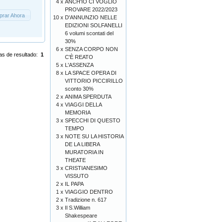
4 x
ANCH'IO CI VOGLIO
PROVARE 2022/2023
rar Ahora
10 x
D'ANNUNZIO NELLE
EDIZIONI SOLFANELLI
6 volumi scontati del
30%
6 x
SENZA CORPO NON
as de resultado:
1
C'È REATO
5 x
L'ASSENZA
8 x
LA SPACE OPERA DI
VITTORIO PICCIRILLO
sconto 30%
2 x
ANIMA SPERDUTA
4 x
VIAGGI DELLA
MEMORIA
3 x
SPECCHI DI QUESTO
TEMPO
3 x
NOTE SU LA HISTORIA
DE LA LIBERA
MURATORIA IN
THEATE
3 x
CRISTIANESIMO
VISSUTO
2 x
IL PAPA
1 x
VIAGGIO DENTRO
2 x
Tradizione n. 617
3 x
Il S.William
Shakespeare