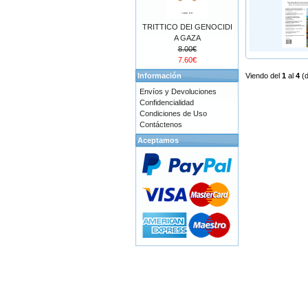
TRITTICO DEI GENOCIDI
A GAZA
8.00€
7.60€
Información
Viendo del
1
al
4
(
Envíos y Devoluciones
Confidencialidad
Condiciones de Uso
Contáctenos
Aceptamos