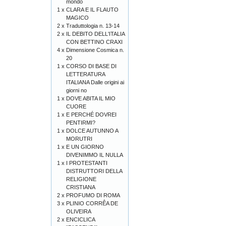
mondo
1 x
CLARA E IL FLAUTO
MAGICO
2 x
Traduttologia n. 13-14
2 x
IL DEBITO DELL'ITALIA
CON BETTINO CRAXI
4 x
Dimensione Cosmica n.
20
1 x
CORSO DI BASE DI
LETTERATURA
ITALIANA Dalle origini ai
giorni no
1 x
DOVE ABITA IL MIO
CUORE
1 x
E PERCHÉ DOVREI
PENTIRMI?
1 x
DOLCE AUTUNNO A
MORUTRI
1 x
E UN GIORNO
DIVENIMMO IL NULLA
1 x
I PROTESTANTI
DISTRUTTORI DELLA
RELIGIONE
CRISTIANA
2 x
PROFUMO DI ROMA
3 x
PLINIO CORRÊA DE
OLIVEIRA
2 x
ENCICLICA