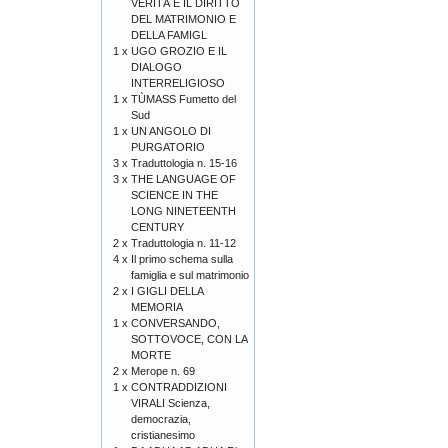
VERITÀ E IL DIRITTO
DEL MATRIMONIO E
DELLA FAMIGL
1 x
UGO GROZIO E IL
DIALOGO
INTERRELIGIOSO
1 x
TÙMASS Fumetto del
Sud
1 x
UN ANGOLO DI
PURGATORIO
3 x
Traduttologia n. 15-16
3 x
THE LANGUAGE OF
SCIENCE IN THE
LONG NINETEENTH
CENTURY
2 x
Traduttologia n. 11-12
4 x
Il primo schema sulla
famiglia e sul matrimonio
2 x
I GIGLI DELLA
MEMORIA
1 x
CONVERSANDO,
SOTTOVOCE, CON LA
MORTE
2 x
Merope n. 69
1 x
CONTRADDIZIONI
VIRALI Scienza,
democrazia,
cristianesimo