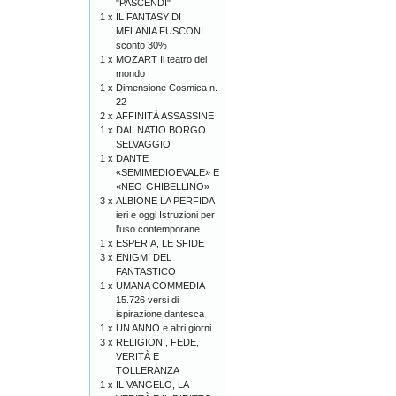
"PASCENDI"
1 x
IL FANTASY DI
MELANIA FUSCONI
sconto 30%
1 x
MOZART Il teatro del
mondo
1 x
Dimensione Cosmica n.
22
2 x
AFFINITÀ ASSASSINE
1 x
DAL NATIO BORGO
SELVAGGIO
1 x
DANTE
«SEMIMEDIOEVALE» E
«NEO-GHIBELLINO»
3 x
ALBIONE LA PERFIDA
ieri e oggi Istruzioni per
l’uso contemporane
1 x
ESPERIA, LE SFIDE
3 x
ENIGMI DEL
FANTASTICO
1 x
UMANA COMMEDIA
15.726 versi di
ispirazione dantesca
1 x
UN ANNO e altri giorni
3 x
RELIGIONI, FEDE,
VERITÀ E
TOLLERANZA
1 x
IL VANGELO, LA