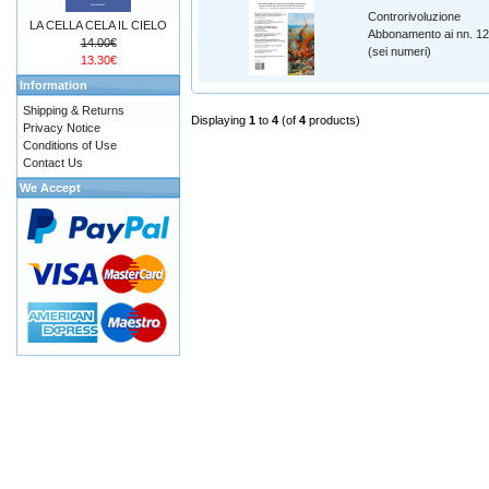
Controrivoluzione
LA CELLA CELA IL CIELO
Abbonamento ai nn. 1
14.00€
(sei numeri)
13.30€
Information
Shipping & Returns
Displaying
1
to
4
(of
4
products)
Privacy Notice
Conditions of Use
Contact Us
We Accept