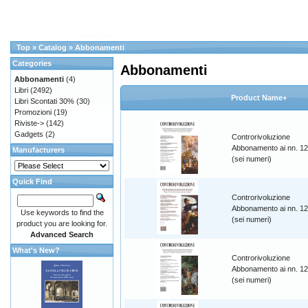
Top
»
Catalog
»
Abbonamenti
Categories
Abbonamenti
Abbonamenti
(4)
Libri
(2492)
Product Name+
Libri Scontati 30%
(30)
Promozioni
(19)
Riviste->
(142)
Gadgets
(2)
Controrivoluzione
Abbonamento ai nn. 1
Manufacturers
(sei numeri)
Quick Find
Controrivoluzione
Abbonamento ai nn. 1
Use keywords to find the
(sei numeri)
product you are looking for.
Advanced Search
What's New?
Controrivoluzione
Abbonamento ai nn. 1
(sei numeri)