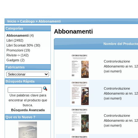
Inicio
»
Catálogo
»
Abbonamenti
Categorías
Abbonamenti
Abbonamenti
(4)
Libri
(2492)
Nombre del Product
Libri Scontati 30%
(30)
Promozioni
(19)
Riviste->
(142)
Gadgets
(2)
Controrivoluzione
Abbonamento ai nn. 1
Fabricantes
(sei numeri)
Búsqueda Rápida
Controrivoluzione
Abbonamento ai nn. 1
Use palabras clave para
(sei numeri)
encontrar el producto que
busca.
Búsqueda Avanzada
Controrivoluzione
Que es lo Nuevo ?
Abbonamento ai nn. 1
(sei numeri)