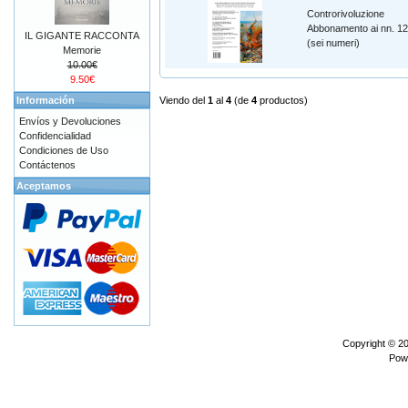
Controrivoluzione
Abbonamento ai nn. 1
IL GIGANTE RACCONTA
(sei numeri)
Memorie
10.00€
9.50€
Información
Viendo del
1
al
4
(de
4
productos)
Envíos y Devoluciones
Confidencialidad
Condiciones de Uso
Contáctenos
Aceptamos
Copyright © 2
Pow