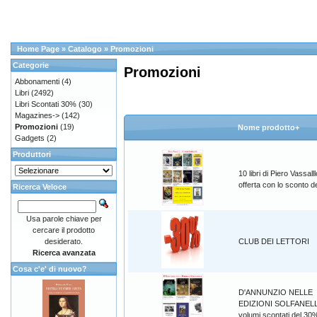
Home Page
»
Catalogo
»
Promozioni
Categorie
Promozioni
Abbonamenti
(4)
Libri
(2492)
Libri Scontati 30%
(30)
Magazines->
(142)
Promozioni
(19)
Nome prodotto+
Gadgets
(2)
Produttori
10 libri di Piero Vassalll
offerta con lo sconto 
Ricerca Veloce
Usa parole chiave per
cercare il prodotto
desiderato.
CLUB DEI LETTORI
Ricerca avanzata
Cosa c'e' di nuovo?
D'ANNUNZIO NELLE
EDIZIONI SOLFANELL
volumi scontati del 30