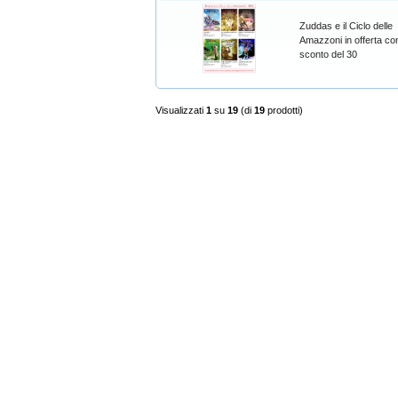
Zuddas e il Ciclo delle
Amazzoni in offerta con
sconto del 30
Visualizzati
1
su
19
(di
19
prodotti)