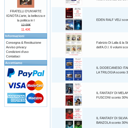
FRATELLI D'UN'ARTE
IGNOTA L’arte, la bellezza e
EDEN RALF VELI sco
la politica in I
12.00€
11.40€
Informazioni
Consegna & Restituzione
Fabrizio Di Lalla & la S
Avviso privacy
dell’A.O.I. 6 volumi s
Condizioni d'uso
Contattaci
Accettiamo
IL DODECANESO ITA
LA TRILOGIA sconto 
IL FANTASY DI MELA
FUSCONI sconto 30%
IL FANTASY DI SILVIA
BANZOLA sconto 30%