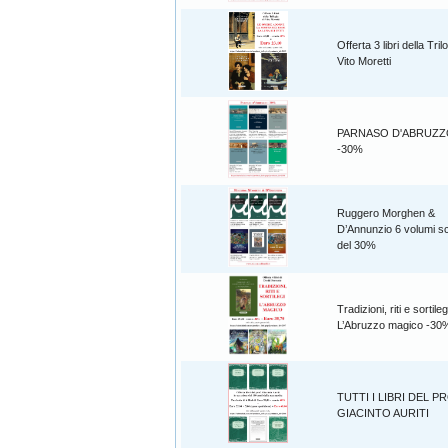
Offerta 3 libri della Tril
Vito Moretti
PARNASO D'ABRUZZO 6
-30%
Ruggero Morghen &
D’Annunzio 6 volumi sc
del 30%
Tradizioni, riti e sortileg
L’Abruzzo magico -30
TUTTI I LIBRI DEL P
GIACINTO AURITI