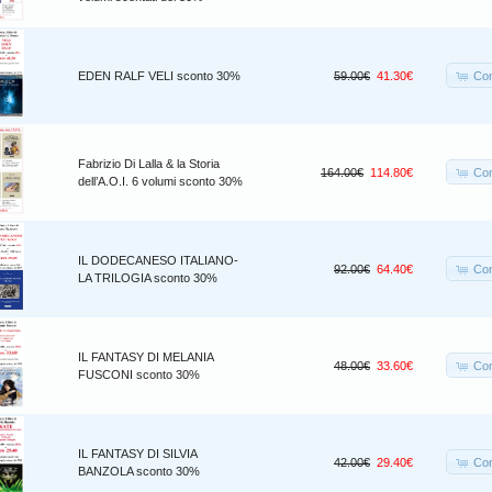
Co
EDEN RALF VELI sconto 30%
59.00€
41.30€
Fabrizio Di Lalla & la Storia
Co
164.00€
114.80€
dell’A.O.I. 6 volumi sconto 30%
IL DODECANESO ITALIANO-
Co
92.00€
64.40€
LA TRILOGIA sconto 30%
IL FANTASY DI MELANIA
Co
48.00€
33.60€
FUSCONI sconto 30%
IL FANTASY DI SILVIA
Co
42.00€
29.40€
BANZOLA sconto 30%