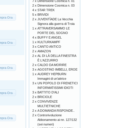
7 x
Dimensione Cosmica n. 01
2 x
Dimensione Cosmica n. 03
4 x
STAR TREK
5 x
BRIVIDI
mpra Ora
2 x
JUVENTÌADE La Vecchia
Signora alla guerra di Troia
1 x
ATTRAVERSAMMO LE
PORTE DEL SOGNO
4 x
BUFFY E ANGEL
1 x
KULTURKAMPF
mpra Ora
3 x
CANTO ANTICO
2 x
AMAZON
2 x
AL DI LÀ DELLA FINESTRA
È L'AZZURRO
2 x
CALDO DA MORIRE
mpra Ora
3 x
AGOSTINO IMBELLI, EROE
1 x
AUDREY HEPBURN
Immagini di un’attrice
3 x
UN POPOLO DI FRENETICI
INFORMATISSIMI IDIOTI
3 x
BATTITO D'ALI
mpra Ora
2 x
BRICIOLE
2 x
CONVIVENZE
MULTIETNICHE
2 x
A DOMANDA RISPONDE..
2 x
Controrivoluzione
mpra Ora
Abbonamento ai nn. 127/132
(sei numeri)