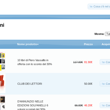
Cosa c'è nel c
ni
Mostra:
Nome prodotto+
Prezzo
Acqui
10 libri di Piero Vassalllo in
Co
117.00€
81.90€
offerta con lo sconto del 30%
Co
CLUB DEI LETTORI
50.00€
D'ANNUNZIO NELLE
Co
EDIZIONI SOLFANELLI 6
66.00€
46.20€
volumi scontati del 30%