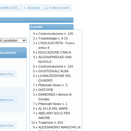
arrello (637)
Acquista
Il mio account
Carrello
4 x
Controrivoluzione n. 129
2 x
Traduttologia n. 9-10
1 x
L'ISOLA DI HETA - Fuoco
amico II
5 x
EDUCAZIONE CINICA
sta adesso
3 x
AGGRAPPATA AD UNA
NUVOLA
5 x
Controrivoluzione n. 124
5 x
GIUSTIZIA ALL'ALBA
mpra Ora
2 x
LA MALEDIZIONE DEL
QUADRO
7 x
Philomath News n. 3
2 x
DISTOPIE
1 x
DAIMONES I dèmoni di
Gordias
mpra Ora
7 x
Philomath News n. 1
2 x
AL DI LÀ DEL MARE
7 x
ABELARD SOLO PER
AMORE
13 x
Tradizione n. 619
mpra Ora
6 x
ALESSANDRO MANZONI LA