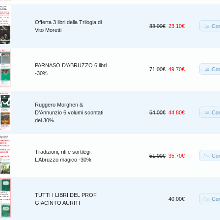
Offerta 3 libri della Trilogia di
Co
33.00€
23.10€
Vito Moretti
PARNASO D'ABRUZZO 6 libri
Co
71.00€
49.70€
-30%
Ruggero Morghen &
Co
D’Annunzio 6 volumi scontati
64.00€
44.80€
del 30%
Tradizioni, riti e sortilegi.
Co
51.00€
35.70€
L’Abruzzo magico -30%
TUTTI I LIBRI DEL PROF.
Co
40.00€
GIACINTO AURITI