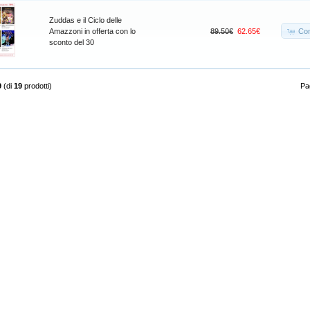
Zuddas e il Ciclo delle
Co
Amazzoni in offerta con lo
89.50€
62.65€
sconto del 30
9
(di
19
prodotti)
Pag