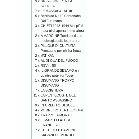
9 x
UN SOGNO PER LA
SCUOLA
7 x
LE MASSAGGIATRICI
5 x
Bérénice N° 42 Centenario
Del Futurismo
3 x
CHIETI 1943-1944 Mai più è
stata città aperta come allora
2 x
A MARGINE Teoria critica e
sociologia della letteratura
3 x
PILLOLE DI CULTURA
Prontuario per chi ha fretta
2 x
VATIKAN
7 x
AL DI QUA DEL FUOCO
1 x
RSV n. 50
4 x
IL GRANDE SESAMO e i
quattro poteri di Tobia
1 x
DISUMANO TROPPO
DISUMANO
7 x
LA SCIGHERA
11 x
LA PENTECOSTE DEL
SANTO ASSASSINO
9 x
IN CREDITO DI SOLE
4 x
VORREI POTERTELO DIRE
8 x
TRAPPOLA MORALE
9 x
IL MARTELLATORE
FRANCESE
7 x
CUCCIOLI E BAMBINI
SALVANO IL MONDO