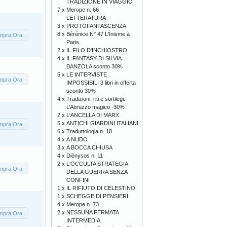
TRADIZIONE IN VIAGGIO
7 x
Merope n. 66
LETTERATURA
3 x
PROTOFANTASCENZA
8 x
Bérénice N° 47 L'Inisme à
mpra Ora
Paris
2 x
IL FILO D'INCHIOSTRO
4 x
IL FANTASY DI SILVIA
BANZOLA sconto 30%
5 x
LE INTERVISTE
mpra Ora
IMPOSSIBILI 3 libri in offerta
sconto 30%
4 x
Tradizioni, riti e sortilegi.
L’Abruzzo magico -30%
2 x
L'ANCELLA DI MARX
5 x
ANTICHI GIARDINI ITALIANI
mpra Ora
6 x
Traduttologia n. 18
4 x
A NUDO
3 x
A BOCCA CHIUSA
4 x
Diònysos n. 11
2 x
L'OCCULTA STRATEGIA
mpra Ora
DELLA GUERRA SENZA
CONFINI
1 x
IL RIFIUTO DI CELESTINO
1 x
SCHEGGE DI PENSIERI
4 x
Merope n. 73
2 x
NESSUNA FERMATA
mpra Ora
INTERMEDIA