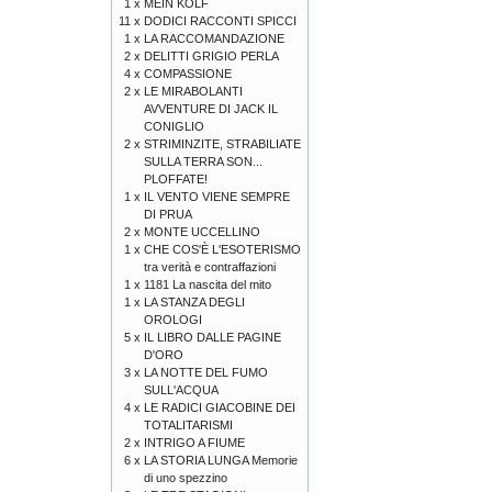
1 x
MEIN KOLF
11 x
DODICI RACCONTI SPICCI
1 x
LA RACCOMANDAZIONE
2 x
DELITTI GRIGIO PERLA
4 x
COMPASSIONE
2 x
LE MIRABOLANTI
AVVENTURE DI JACK IL
CONIGLIO
2 x
STRIMINZITE, STRABILIATE
SULLA TERRA SON...
PLOFFATE!
1 x
IL VENTO VIENE SEMPRE
DI PRUA
2 x
MONTE UCCELLINO
1 x
CHE COS'È L'ESOTERISMO
tra verità e contraffazioni
1 x
1181 La nascita del mito
1 x
LA STANZA DEGLI
OROLOGI
5 x
IL LIBRO DALLE PAGINE
D'ORO
3 x
LA NOTTE DEL FUMO
SULL'ACQUA
4 x
LE RADICI GIACOBINE DEI
TOTALITARISMI
2 x
INTRIGO A FIUME
6 x
LA STORIA LUNGA Memorie
di uno spezzino