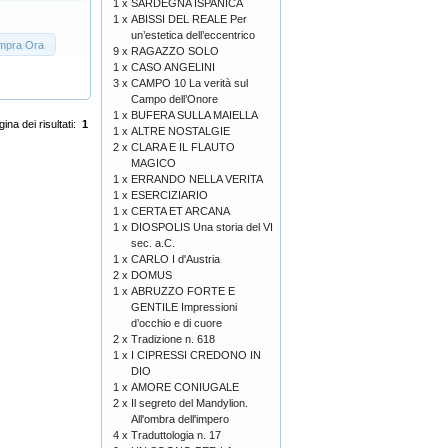
1 x
SARDEGNA ISPANICA
1 x
ABISSI DEL REALE Per
un’estetica dell’eccentrico
mpra Ora
9 x
RAGAZZO SOLO
1 x
CASO ANGELINI
3 x
CAMPO 10 La verità sul
Campo dell’Onore
1 x
BUFERA SULLA MAIELLA
ina dei risultati:
1
1 x
ALTRE NOSTALGIE
2 x
CLARA E IL FLAUTO
MAGICO
1 x
ERRANDO NELLA VERITA
1 x
ESERCIZIARIO
1 x
CERTA ET ARCANA
1 x
DIOSPOLIS Una storia del VI
sec. a.C.
1 x
CARLO I d'Austria
2 x
DOMUS
1 x
ABRUZZO FORTE E
GENTILE Impressioni
d’occhio e di cuore
2 x
Tradizione n. 618
1 x
I CIPRESSI CREDONO IN
DIO
1 x
AMORE CONIUGALE
2 x
Il segreto del Mandylion.
All'ombra dell'impero
4 x
Traduttologia n. 17