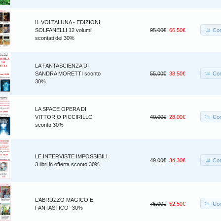
IL VOLTALUNA - EDIZIONI
Co
SOLFANELLI 12 volumi
95.00€
66.50€
scontati del 30%
LA FANTASCIENZA DI
Co
SANDRA MORETTI sconto
55.00€
38.50€
30%
LA SPACE OPERA DI
Co
VITTORIO PICCIRILLO
40.00€
28.00€
sconto 30%
LE INTERVISTE IMPOSSIBILI
Co
49.00€
34.30€
3 libri in offerta sconto 30%
L’ABRUZZO MAGICO E
Co
75.00€
52.50€
FANTASTICO -30%