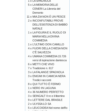
1 x
LA SPAGNOLA
5 x
LA MEMORIA DELLE
CENERI La Libreria del
Demonio
11 x
MIA ZIA NON È UN PESCE
2 x
INCONFUTABILI PROVE
DELL'ESISTENZA DI BABBO
NATALE
1 x
LA FIGURA E IL RUOLO DI
MARIA NELLA DIVINA
COMMEDIA
1 x
L'ULTIMO DON CAMILLO
4 x
FUORI DELLA CHIESA NON
C'È SALVEZZA
4 x
UMANA COMMEDIA 15.726
versi di ispirazione dantesca
6 x
METTI CHE VIVO
7 x
Tradizione n. 617
3 x
LA FALANGE SPAGNOLA
3 x
ENIGMI IN CAMICIA NERA
Tredici racconti
8 x
QUI TUTTO È FERMO
1 x
NERO IN LAGUNA
4 x
36 NUMERO PERFETTO
3 x
SEINGALT Il re e il libertino
9 x
LETTERE DAL BRASILE
2 x
ULYSSA LO SA
5 x
LEUCOIDEA Nel nome dell'Io