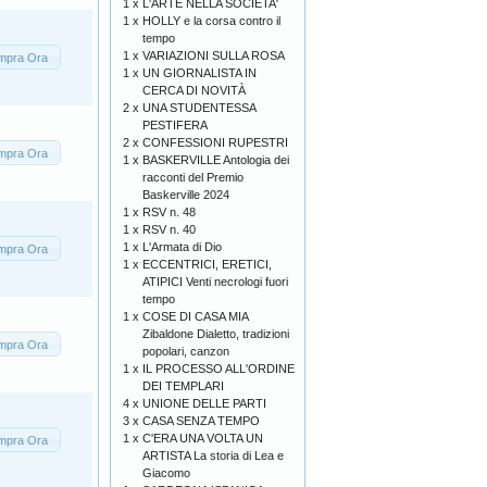
1 x
L'ARTE NELLA SOCIETA'
1 x
HOLLY e la corsa contro il
tempo
1 x
VARIAZIONI SULLA ROSA
mpra Ora
1 x
UN GIORNALISTA IN
CERCA DI NOVITÀ
2 x
UNA STUDENTESSA
PESTIFERA
2 x
CONFESSIONI RUPESTRI
mpra Ora
1 x
BASKERVILLE Antologia dei
racconti del Premio
Baskerville 2024
1 x
RSV n. 48
1 x
RSV n. 40
1 x
L'Armata di Dio
mpra Ora
1 x
ECCENTRICI, ERETICI,
ATIPICI Venti necrologi fuori
tempo
1 x
COSE DI CASA MIA
Zibaldone Dialetto, tradizioni
mpra Ora
popolari, canzon
1 x
IL PROCESSO ALL'ORDINE
DEI TEMPLARI
4 x
UNIONE DELLE PARTI
3 x
CASA SENZA TEMPO
1 x
C'ERA UNA VOLTA UN
mpra Ora
ARTISTA La storia di Lea e
Giacomo