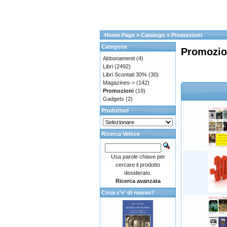
Home Page
»
Catalogo
»
Promozioni
Categorie
Promozio
Abbonamenti
(4)
Libri
(2492)
Libri Scontati 30%
(30)
Magazines->
(142)
Promozioni
(19)
Gadgets
(2)
Produttori
Ricerca Veloce
Usa parole chiave per
cercare il prodotto
desiderato.
Ricerca avanzata
Cosa c'e' di nuovo?