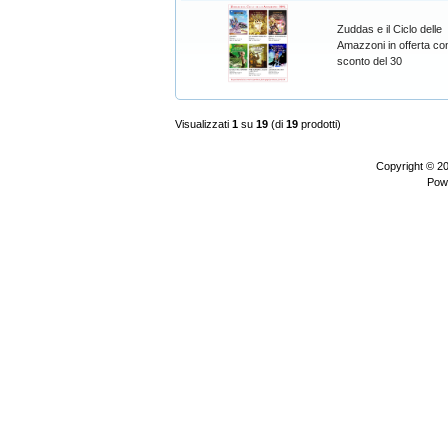
Zuddas e il Ciclo delle
Amazzoni in offerta con
sconto del 30
Visualizzati
1
su
19
(di
19
prodotti)
Copyright © 2
Pow