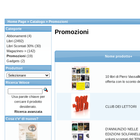
Home Page
»
Catalogo
»
Promozioni
Categorie
Promozioni
Abbonamenti
(4)
Libri
(2492)
Libri Scontati 30%
(30)
Magazines->
(142)
Promozioni
(19)
Nome prodotto+
Gadgets
(2)
Produttori
10 libri di Piero Vassalll
offerta con lo sconto 
Ricerca Veloce
Usa parole chiave per
cercare il prodotto
desiderato.
CLUB DEI LETTORI
Ricerca avanzata
Cosa c'e' di nuovo?
D'ANNUNZIO NELLE
EDIZIONI SOLFANELL
volumi scontati del 30