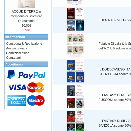
ACQUE E TERRE in
memporia di Salvatore
EDEN RALF VELI sco
Quasimodo
10.00€
9.50€
Informazioni
Consegna & Restituzione
Fabrizio Di Lalla & la S
Avviso privacy
dell’A.O.I. 6 volumi s
Condizioni d'uso
Contattaci
Accettiamo
IL DODECANESO ITA
LA TRILOGIA sconto 
IL FANTASY DI MELA
FUSCONI sconto 30%
IL FANTASY DI SILVIA
BANZOLA sconto 30%