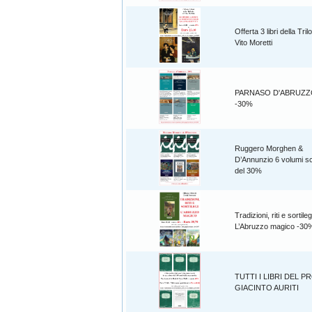
Offerta 3 libri della Tril
Vito Moretti
PARNASO D'ABRUZZO 6
-30%
Ruggero Morghen &
D’Annunzio 6 volumi sc
del 30%
Tradizioni, riti e sortileg
L’Abruzzo magico -30
TUTTI I LIBRI DEL P
GIACINTO AURITI