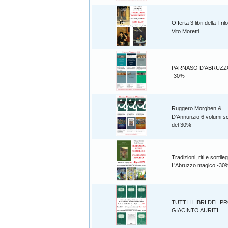
Offerta 3 libri della Tril
Vito Moretti
PARNASO D'ABRUZZO 6
-30%
Ruggero Morghen &
D’Annunzio 6 volumi sc
del 30%
Tradizioni, riti e sortileg
L’Abruzzo magico -30
TUTTI I LIBRI DEL P
GIACINTO AURITI