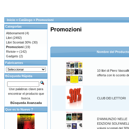
Inicio
»
Catálogo
»
Promozioni
Categorías
Promozioni
Abbonamenti
(4)
Libri
(2492)
Libri Scontati 30%
(30)
Promozioni
(19)
Riviste->
(142)
Nombre del Product
Gadgets
(2)
Fabricantes
10 libri di Piero Vassalll
offerta con lo sconto 
Búsqueda Rápida
Use palabras clave para
encontrar el producto que
busca.
CLUB DEI LETTORI
Búsqueda Avanzada
Que es lo Nuevo ?
D'ANNUNZIO NELLE
EDIZIONI SOLFANELL
volumi scontati del 30