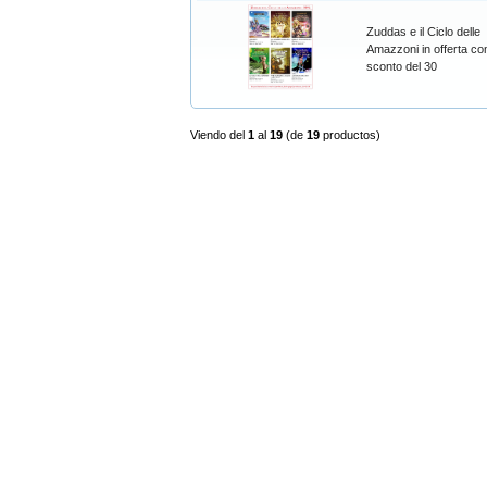
Zuddas e il Ciclo delle
Amazzoni in offerta con
sconto del 30
Viendo del
1
al
19
(de
19
productos)