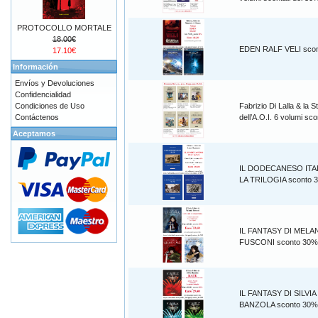
PROTOCOLLO MORTALE
18.00€
EDEN RALF VELI sco
17.10€
Información
Envíos y Devoluciones
Confidencialidad
Condiciones de Uso
Fabrizio Di Lalla & la S
Contáctenos
dell’A.O.I. 6 volumi s
Aceptamos
IL DODECANESO ITA
LA TRILOGIA sconto 
IL FANTASY DI MELA
FUSCONI sconto 30%
IL FANTASY DI SILVIA
BANZOLA sconto 30%