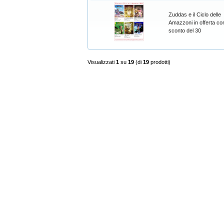
Zuddas e il Ciclo delle
Amazzoni in offerta con
sconto del 30
Visualizzati
1
su
19
(di
19
prodotti)