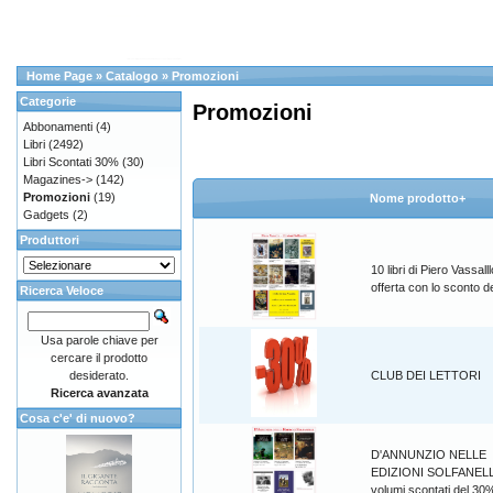
Home Page
»
Catalogo
»
Promozioni
Categorie
Promozioni
Abbonamenti
(4)
Libri
(2492)
Libri Scontati 30%
(30)
Magazines->
(142)
Promozioni
(19)
Nome prodotto+
Gadgets
(2)
Produttori
10 libri di Piero Vassalll
offerta con lo sconto 
Ricerca Veloce
Usa parole chiave per
cercare il prodotto
desiderato.
CLUB DEI LETTORI
Ricerca avanzata
Cosa c'e' di nuovo?
D'ANNUNZIO NELLE
EDIZIONI SOLFANELL
volumi scontati del 30