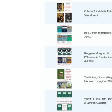
Offerta 3 libri della Tril
Vito Moretti
PARNASO D'ABRUZZO 6
-30%
Ruggero Morghen &
D’Annunzio 6 volumi sc
del 30%
Tradizioni, riti e sortileg
L’Abruzzo magico -30
TUTTI I LIBRI DEL P
GIACINTO AURITI