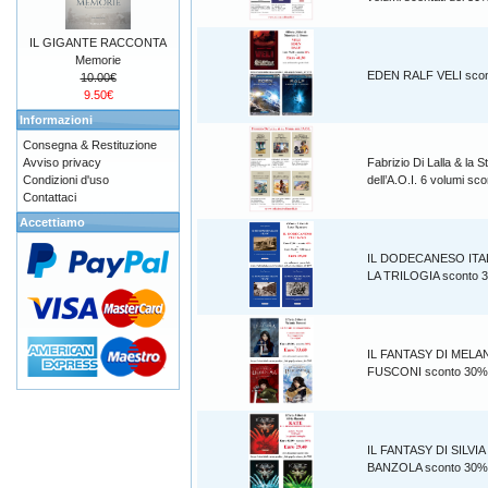
IL GIGANTE RACCONTA
Memorie
EDEN RALF VELI sco
10.00€
9.50€
Informazioni
Consegna & Restituzione
Avviso privacy
Fabrizio Di Lalla & la S
Condizioni d'uso
dell’A.O.I. 6 volumi s
Contattaci
Accettiamo
IL DODECANESO ITA
LA TRILOGIA sconto 
IL FANTASY DI MELA
FUSCONI sconto 30%
IL FANTASY DI SILVIA
BANZOLA sconto 30%