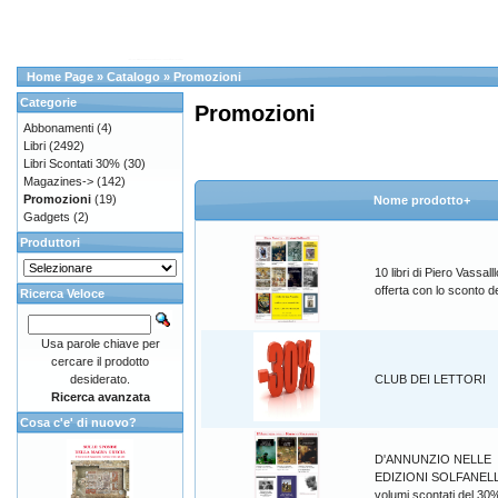
Home Page
»
Catalogo
»
Promozioni
Categorie
Promozioni
Abbonamenti
(4)
Libri
(2492)
Libri Scontati 30%
(30)
Magazines->
(142)
Promozioni
(19)
Nome prodotto+
Gadgets
(2)
Produttori
10 libri di Piero Vassalll
offerta con lo sconto 
Ricerca Veloce
Usa parole chiave per
cercare il prodotto
desiderato.
CLUB DEI LETTORI
Ricerca avanzata
Cosa c'e' di nuovo?
D'ANNUNZIO NELLE
EDIZIONI SOLFANELL
volumi scontati del 30