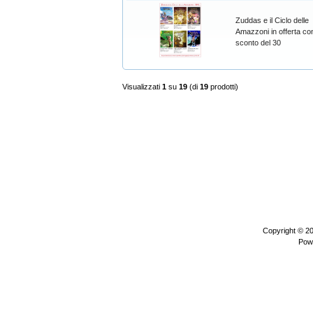
Zuddas e il Ciclo delle
Amazzoni in offerta con
sconto del 30
Visualizzati
1
su
19
(di
19
prodotti)
Copyright © 2
Pow