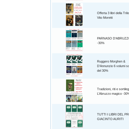
Offerta 3 libri della Tril
Vito Moretti
PARNASO D'ABRUZZO 6
-30%
Ruggero Morghen &
D’Annunzio 6 volumi sc
del 30%
Tradizioni, riti e sortileg
L’Abruzzo magico -30
TUTTI I LIBRI DEL P
GIACINTO AURITI