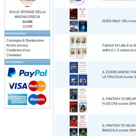
SULLE SPONDE DELLA
MAGNA GRECIA
EDEN RALF VELI sco
21.00€
19.95€
Informazioni
Consegna & Restituzione
Avviso privacy
Fabrizio Di Lalla & la S
Condizioni d'uso
dell’A.O.I. 6 volumi s
Contattaci
Accettiamo
IL DODECANESO ITA
LA TRILOGIA sconto 
IL FANTASY DI MELA
FUSCONI sconto 30%
IL FANTASY DI SILVIA
BANZOLA sconto 30%