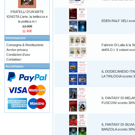
FRATELLI D'UN'ARTE
IGNOTA L’arte, la bellezza e
EDEN RALF VELI sco
la politica in I
12.00€
11.40€
Informazioni
Consegna & Restituzione
Fabrizio Di Lalla & la S
Avviso privacy
dell’A.O.I. 6 volumi s
Condizioni d'uso
Contattaci
Accettiamo
IL DODECANESO ITA
LA TRILOGIA sconto 
IL FANTASY DI MELA
FUSCONI sconto 30%
IL FANTASY DI SILVIA
BANZOLA sconto 30%