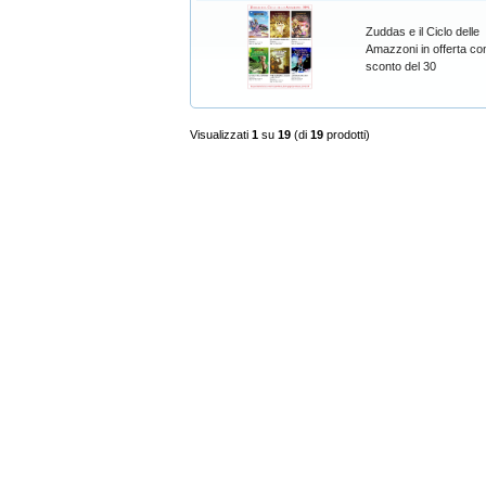
Zuddas e il Ciclo delle
Amazzoni in offerta con
sconto del 30
Visualizzati
1
su
19
(di
19
prodotti)