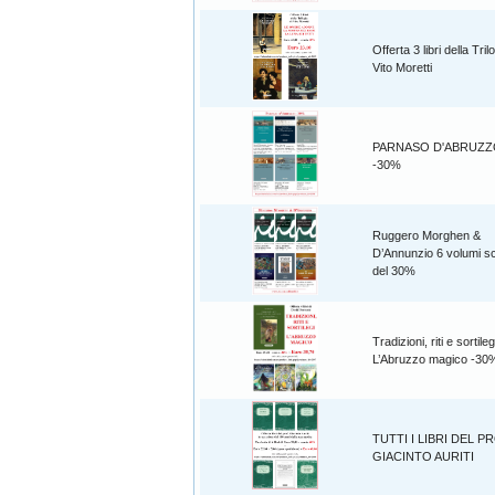
Offerta 3 libri della Tril
Vito Moretti
PARNASO D'ABRUZZO 6
-30%
Ruggero Morghen &
D’Annunzio 6 volumi sc
del 30%
Tradizioni, riti e sortileg
L’Abruzzo magico -30
TUTTI I LIBRI DEL P
GIACINTO AURITI