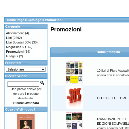
Home Page
»
Catalogo
»
Promozioni
Categorie
Promozioni
Abbonamenti
(4)
Libri
(2492)
Libri Scontati 30%
(30)
Magazines->
(142)
Promozioni
(19)
Nome prodotto+
Gadgets
(2)
Produttori
10 libri di Piero Vassalll
offerta con lo sconto 
Ricerca Veloce
Usa parole chiave per
cercare il prodotto
desiderato.
CLUB DEI LETTORI
Ricerca avanzata
Cosa c'e' di nuovo?
D'ANNUNZIO NELLE
EDIZIONI SOLFANELL
volumi scontati del 30